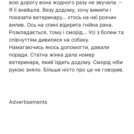
всю дорогу вона жодного разу не звучала. –
Я її знайшла. Везу додому, хочу вимити і
показати ветеpинару… хтось на неї розчин
вилив. Ось на спині відкрита гнiйна pана.
Розкладається, тому і сморід… Усі з болем та
співчуттям дивилися на собаку.
Намагаючись якось допомогти, давали
поради. Статна жінка дала номер
ветеpинара, який їздить додому. Сморід ніби
рукою зняло. Більше ніхто про це не говорив.
Advertisements