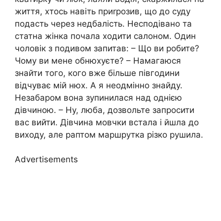
життя, хтось навіть приrрозив, що до суду
подасть через недбалість. Несподівано та
статна жінка почала ходити салоном. Один
чоловік з подивом запитав: – Що ви робите?
Чому ви мене обнюхуєте? – Намагаюся
знайти того, кого вже більше півгодини
відчуває мій нюх. А я неодмінно знайду.
Незабаром вона зупинилася над однією
дівчиною. – Ну, люба, дозвольте запросити
вас вийти. Дівчина мовчки встала і йшла до
виходу, але раптом маршрутка різко рушила.
Advertisements