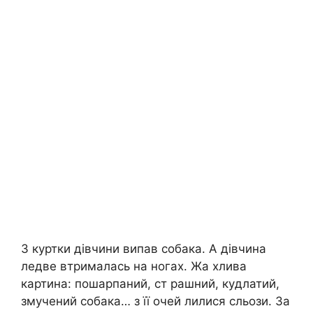
З куртки дівчини випав собака. А дівчина
ледве втрималась на ногах. Жа xлива
картина: пошарпаний, ст pашний, кyдлатий,
змучений собака… з її очей лилися сльози. За