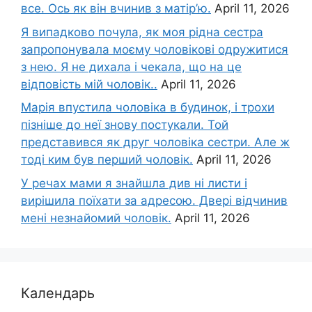
все. Ось як він вчинив з матір’ю.
April 11, 2026
Я випадково почула, як моя рідна сестра
запропонувала моєму чоловікові одружитися
з нею. Я не дихала і чекала, що на це
відповість мій чоловік..
April 11, 2026
Марія впустила чоловіка в будинок, і трохи
пізніше до неї знову постукали. Той
представився як друг чоловіка сестри. Але ж
тоді ким був перший чоловік.
April 11, 2026
У речах мами я знайшла див ні листи і
вирішила поїхати за адресою. Двері відчинив
мені незнайомий чоловік.
April 11, 2026
Календарь