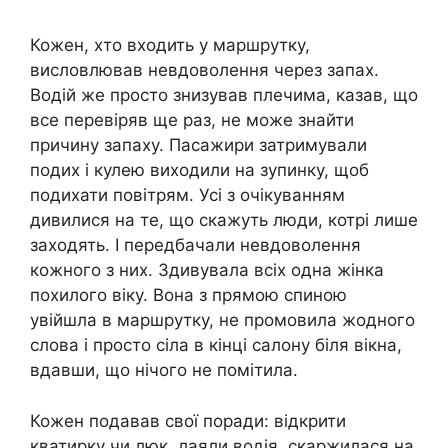
Кожен, хто входить у маршрутку,
висловлював невдоволення через запах.
Водій же просто знизував плечима, казав, що
все перевіряв ще раз, не може знайти
причину запаху. Пасажири затримували
подих і кулею виходили на зупинку, щоб
подихати повітрям. Усі з очікуванням
дивилися на те, що скажуть люди, котрі лише
заходять. І передбачали невдоволення
кожного з них. Здивувала всіх одна жінка
похилого віку. Вона з прямою спиною
увійшла в маршрутку, не промовила жодного
слова і просто сіла в кінці салону біля вікна,
вдавши, що нічого не помітила.
Кожен подавав свої поради: відкрити
кватирку чи люк, лаяли водія, скаржилася на