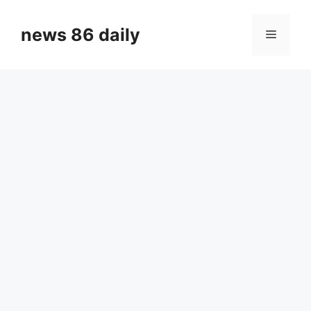
Skip
to
news 86 daily
Menu
content