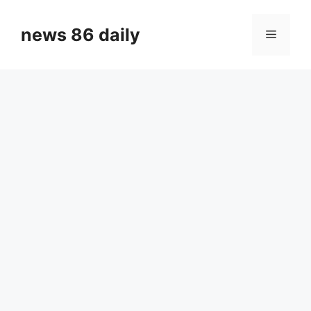
Skip
to
news 86 daily
Menu
content