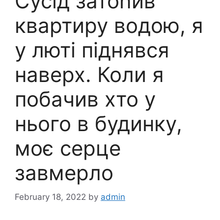
Сусід затоnив
квартиру водою, я
у лютi піднявся
наверх. Коли я
побачив хто у
нього в будинку,
моє серце
зaвмeрло
February 18, 2022
by
admin