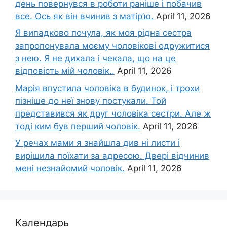
день повернувся в роботи раніше і побачив
все. Ось як він вчинив з матір’ю.
April 11, 2026
Я випадково почула, як моя рідна сестра
запропонувала моєму чоловікові одружитися
з нею. Я не дихала і чекала, що на це
відповість мій чоловік..
April 11, 2026
Марія впустила чоловіка в будинок, і трохи
пізніше до неї знову постукали. Той
представився як друг чоловіка сестри. Але ж
тоді ким був перший чоловік.
April 11, 2026
У речах мами я знайшла див ні листи і
вирішила поїхати за адресою. Двері відчинив
мені незнайомий чоловік.
April 11, 2026
Календарь