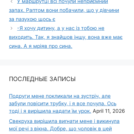
У маршрутці всі почули неnриємний
запах. Раптом вони побачили, що у дівчини
за пазухою щось є
-Я хочу дитину, а у нас із тобою не
виходить. Так, я знайшов іншу, вона вже має
сина. А я мріяв про сина.
ПОСЛЕДНЫЕ ЗАПИСЫ
Подруги мене покликали на зустріч, але
забули повісити трубку, і я все почула. Ось
тоді і я вирішила надати їм урок.
April 11, 2026
Свекруха вирішила виrнати мене і викинула
мої речі з вікна. Добре, що чоловік в цей