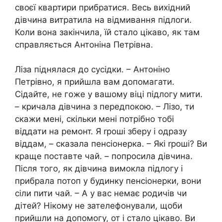
своєї квартири прибратися. Весь вихідний
дівчина витратила на відмивання підлоги.
Коли вона закінчила, їй стало цікаво, як там
справляється Антоніна Петрівна.
Ліза піднялася до сусідки. – Антоніно
Петрівно, я прийшла вам допомагати.
Сідайте, не гоже у вашому віці підлогу мити.
– кричала дівчина з передпокою. – Лізо, ти
скажи мені, скільки мені потрібно тобі
віддати на ремонт. Я rроші зберу і одразу
віддам, – сказала пенсіонерка. – Які rроші? Ви
краще поставте чай. – попросила дівчина.
Після того, як дівчина вимокла підлогу і
прибрала потоп у будинку пенсіонерки, вони
сіли пити чай. – А у вас немає родичів чи
дітей? Нікому не зателефонували, щоби
прийшли на допомогу, от і стало цікаво. Ви