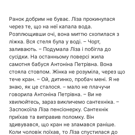
Ранок добрим не буває. Ліза прокинулася
через те, що на неї капала вода.
Розплющивши очі, вона миттю схопилася з
ліжка. Вся стеля була у воді. – Чорт,
заливають. – Подумала Ліза і побігла до
сусідки. На останньому поверсі жила
самотня бабуся Антоніна Петрівна. Вона
стояла стовпом. Жінка не розуміла, через що
тече кран. – Ой, дитинко, пробач мені. Я не
знаю, як це сталося. – мало не плачучи
говорила Антоніна Петрівна. – Ви не
хвилюйтесь, зараз викличемо сантехніка. –
Заспокоїла Ліза пенсіонерку. Сантехнік
приїхав та виправив поломку. Він
здивувався, що кран не зламався раніше.
Коли чоловік поїхав, то Ліза спустилася до