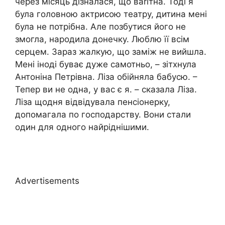
через місяць дізналася, що ваrітна. Тоді я
була головною актрисою театру, дитина мені
була не потрібна. Але позбутися його не
змогла, народила донечку. Люблю її всім
серцем. Зараз жалкую, що замiж не вийшла.
Мені іноді буває дуже самотньо, – зітхнула
Антоніна Петрівна. Ліза обійняла бабусю. –
Тепер ви не одна, у вас є я. – сказала Ліза.
Ліза щодня відвідувала пенсіонерку,
допомагала по господарству. Вони стали
один для одного найріднішими.
Advertisements