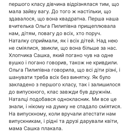
першого класу дівчина відрізнялася тим, що
мала зайву вагу. До того ж настільки, що
здавалося, що вона квадратна. Перша наша
вчителька Ольга Пилипівна прищеплювала
нам, дітям, повагу до всіх, хто поруч.
Наталку сприймали, як і всіх дітей. Над нею
не сміялися, звикли, що вона більше за нас.
Хлопчика Сашка, який погано чув на одне
вушко і погано говорив, також не кривдили.
Ольга Пилипівна говорила, що всі діти різні, і
шанувати треба всіх без винятку. Як було
закладено з першого класу, так і залишилося
до випускного, клас завжди був дружнім.
Наталці подобався однокласник. Ми все це
знали, і нікому на думку не спадало сміятися.
На випускному, коли вручали атестати нам
випускникам, і рідні та друзі дарували квіти,
мама Сашка плакала.