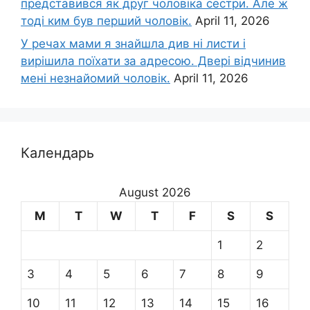
представився як друг чоловіка сестри. Але ж
тоді ким був перший чоловік.
April 11, 2026
У речах мами я знайшла див ні листи і
вирішила поїхати за адресою. Двері відчинив
мені незнайомий чоловік.
April 11, 2026
Календарь
August 2026
M
T
W
T
F
S
S
1
2
3
4
5
6
7
8
9
10
11
12
13
14
15
16