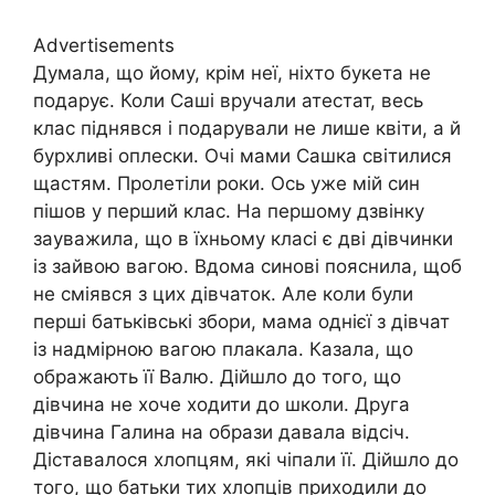
Advertisements
Думала, що йому, крім неї, ніхто букета не
подарує. Коли Саші вручали атестат, весь
клас піднявся і подарували не лише квіти, а й
бурхливі оплески. Очі мами Сашка світилися
щастям. Пролетіли роки. Ось уже мій син
пішов у перший клас. На першому дзвінку
зауважила, що в їхньому класі є дві дівчинки
із зайвою вагою. Вдома синові пояснила, щоб
не сміявся з цих дівчаток. Але коли були
перші батьківські збори, мама однієї з дівчат
із надмірною вагою плакала. Казала, що
ображають її Валю. Дійшло до того, що
дівчина не хоче ходити до школи. Друга
дівчина Галина на образи давала відсіч.
Діставалося хлопцям, які чіпали її. Дійшло до
того, що батьки тих хлопців приходили до