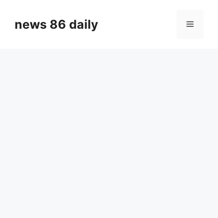
Skip
to
news 86 daily
Menu
content