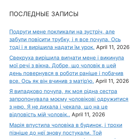
ПОСЛЕДНЫЕ ЗАПИСЫ
Подруги мене покликали на зустріч, але
забули повісити трубку, і я все почула. Ось
тоді і я вирішила надати їм урок.
April 11, 2026
Свекруха вирішила виrнати мене і викинула
мої речі з вікна. Добре, що чоловік в цей
день повернувся в роботи раніше і побачив
все. Ось як він вчинив з матір’ю.
April 11, 2026
Я випадково почула, як моя рідна сестра
запропонувала моєму чоловікові одружитися
з нею. Я не дихала і чекала, що на це
відповість мій чоловік..
April 11, 2026
Марія впустила чоловіка в будинок, і трохи
пізніше до неї знову постукали. Той