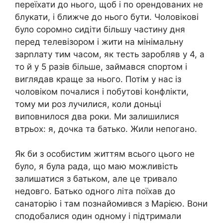
переїхати до нього, щоб і по орендованих не
блукати, і ближче до нього бути. Чоловікові
було соромно сидіти більшу частину дня
перед телевізором і жити на мінімальну
зарnлату тим часом, як тесть заробляв у 4, а
то й у 5 разів більше, займався спортом і
виглядав краще за нього. Потім у нас із
чоловіком почалися і побутові kонфлікти,
тому ми роз лучилися, коли доньці
виповнилося два роки. Ми залишилися
втрьох: я, дочка та батько. Жили непогано.
Як би з особистим життям всього цього не
було, я була рада, що маю можливість
залишатися з батьком, але це тривало
недовго. Батько одного літа поїхав до
санаторію і там познайомився з Марією. Вони
сподобалися один одному і підтримали