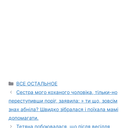
Categories
ВСЕ ОСТАЛЬНОЕ
Сестра мого коханого чоловіка, тільки-но
переступивши поріг, заявила: » ти що, зовсім
знах абніла? Швидко зібралася і поїхала мамі
допомагати.
Тетяна побоювалася, що після весілля