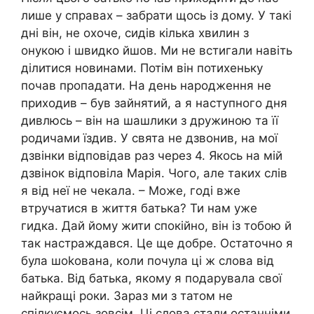
лише у справах – забрати щось із дому. У такі
дні він, не охоче, сидів кілька хвилин з
онукою і швидко йшов. Ми не встигали навіть
ділитися новинами. Потім він потихеньку
почав пропадати. На день народження не
приходив – був зайнятий, а я наступного дня
дивлюсь – він на шашлики з дружиною та її
родичами їздив. У свята не дзвонив, на мої
дзвінки відповідав раз через 4. Якось на мій
дзвінок відповіла Марія. Чого, але таких слів
я від неї не чекала. – Може, годі вже
втручатися в життя батька? Ти нам уже
гидка. Дай йому жити спокійно, він із тобою й
так настраждався. Це ще добре. Остаточно я
була шоkована, коли почула ці ж слова від
батька. Від батька, якому я подарувала свої
найкращі роки. Зараз ми з татом не
спілкуємось зовсім. Ці слова стали останніми