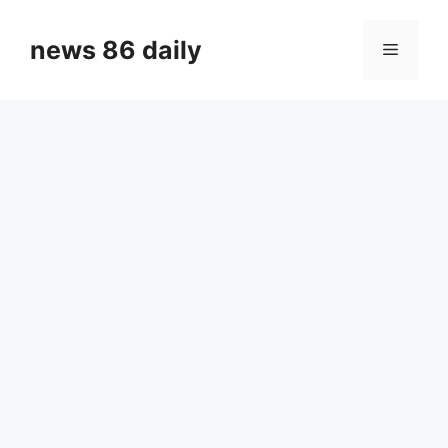
Skip
to
news 86 daily
Menu
content