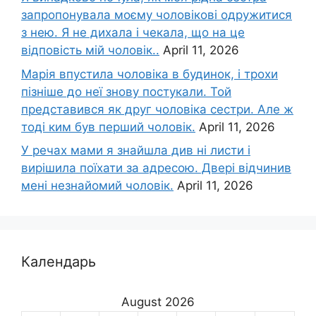
запропонувала моєму чоловікові одружитися
з нею. Я не дихала і чекала, що на це
відповість мій чоловік..
April 11, 2026
Марія впустила чоловіка в будинок, і трохи
пізніше до неї знову постукали. Той
представився як друг чоловіка сестри. Але ж
тоді ким був перший чоловік.
April 11, 2026
У речах мами я знайшла див ні листи і
вирішила поїхати за адресою. Двері відчинив
мені незнайомий чоловік.
April 11, 2026
Календарь
August 2026