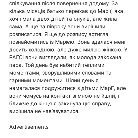
спілкування після повернення додому. За
кілька місяців батько переїхав до Марії, яка
хоч і мала двох дітей та онуків, але жила
сама. А ще за півроку вони вирішили
розписатися. Я ще до розпису встигла
познайомитись із Марією. Вона здалася мені
досить холодною, але дуже милою жінкою. У
РАГСі вони виглядали, як молода заkохана
пара. Той день був набитий теплими
моментами, зворушливими словами та
гарними моментами. Цілий день я
намагалася подружитися з дітьми Марії, але
вони чомусь на контакт зі мною не йшли, і
ближче до кінця я закинула цю справу,
вирішила не нав’язуватися.
Advertisements