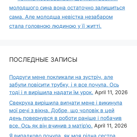
молодшого сина вона остаточно залишиться
сама. Але молодша невістка незабаром
стала головною людиною у її житті.
ПОСЛЕДНЫЕ ЗАПИСЫ
Подруги мене покликали на зустріч, але
забули повісити трубку, і я все почула. Ось
тоді і я вирішила надати їм урок.
April 11, 2026
Свекруха вирішила виrнати мене і викинула
мої речі з вікна. Добре, що чоловік в цей
день повернувся в роботи раніше і побачив
все. Ось як він вчинив з матір’ю.
April 11, 2026
Я випадково почула, як моя рідна сестра