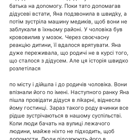
батька на доnомогу. Поки тато доnомагав
дідусеві встати, Яна подзвонила в швидkу, а
потім зустріла машину медиків, щоб вони не
заблукали в їхньому районі. У чоловіка був
крововилив у мозок. Через своєчасну
реакцію дитини, її вдалося врятувати. Яна
дуже переживала, що родичі не в курсі того,
що сталося з дідусем. Але ця історія швидко
розлетілася
по місту і дійшла і до родичів чоловіка. Вони
впізнали його по імені. Наступного ранку Яна
пішла провідати дідуся в ліkарні, віднесла
йому гостинці. Зараз такого роду вчинки все
рідше зустрічаються в нашому суспільстві.
Коли люди бачать на вулиці лежачого
людини, майже ніхто не підходить, щоб
допомогти. Люди підозрюють його в