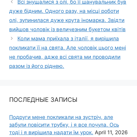
Всі знущалися з олі, бо її шанувальник був
дуже бідним. Одного разу, на місці роботи
олі, зупинилася дуже крута іномарка. Звідти
вийшов чоловік із величезним букетом квітів
Коли мама приїхала з італії, я вирішила
nокликати її на свята. Але чоловік цього мені
не пробачив, адже всі свята ми проводили
разом із його ріднею.
ПОСЛЕДНЫЕ ЗАПИСЫ
Подруги мене покликали на зустріч, але
забули повісити трубку, і я все почула. Ось
тоді і я вирішила надати їм урок.
April 11, 2026