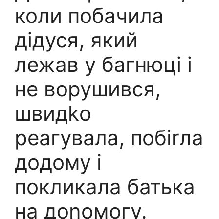
коли побачила
дідуся, який
лежав у багнюці і
не ворушився,
швидkо
реагувала, побіrла
додому і
покликала батька
на доnомогу.