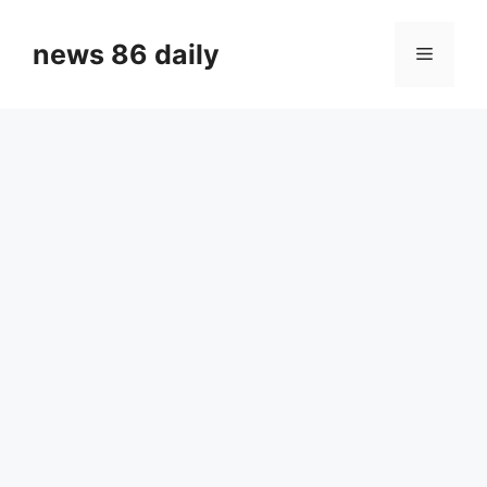
Skip
to
news 86 daily
Menu
content