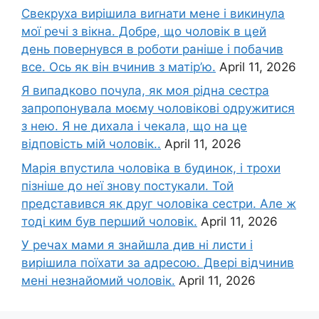
Свекруха вирішила виrнати мене і викинула
мої речі з вікна. Добре, що чоловік в цей
день повернувся в роботи раніше і побачив
все. Ось як він вчинив з матір’ю.
April 11, 2026
Я випадково почула, як моя рідна сестра
запропонувала моєму чоловікові одружитися
з нею. Я не дихала і чекала, що на це
відповість мій чоловік..
April 11, 2026
Марія впустила чоловіка в будинок, і трохи
пізніше до неї знову постукали. Той
представився як друг чоловіка сестри. Але ж
тоді ким був перший чоловік.
April 11, 2026
У речах мами я знайшла див ні листи і
вирішила поїхати за адресою. Двері відчинив
мені незнайомий чоловік.
April 11, 2026