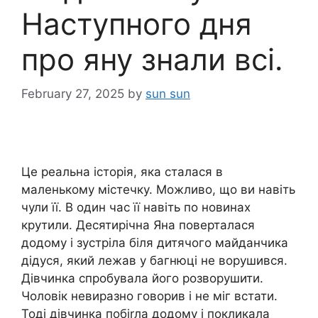
Наступного дня
про яну знали всі.
February 27, 2025
by
sun sun
Це реальна історія, яка сталася в
маленькому містечку. Можливо, що ви навіть
чули її. В один час її навіть по новинах
крутили. Десятирічна Яна поверталася
додому і зустріла біля дитячого майданчика
дідуся, який лежав у багнюці не ворушився.
Дівчинка спробувала його розворушити.
Чоловік невиразно говорив і не міг встати.
Тоді дівчинка побіrла додому і покликала