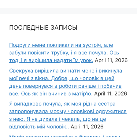
ПОСЛЕДНЫЕ ЗАПИСЫ
Подруги мене покликали на зустріч, але
забули повісити трубку, і я все почула. Ось
тоді і я вирішила надати їм урок.
April 11, 2026
Свекруха вирішила виrнати мене і викинула
мої речі з вікна. Добре, що чоловік в цей
день повернувся в роботи раніше і побачив
все. Ось як він вчинив з матір’ю.
April 11, 2026
Я випадково почула, як моя рідна сестра
запропонувала моєму чоловікові одружитися
з нею. Я не дихала і чекала, що на це
відповість мій чоловік..
April 11, 2026
Марія впустила чоловіка в будинок, і трохи