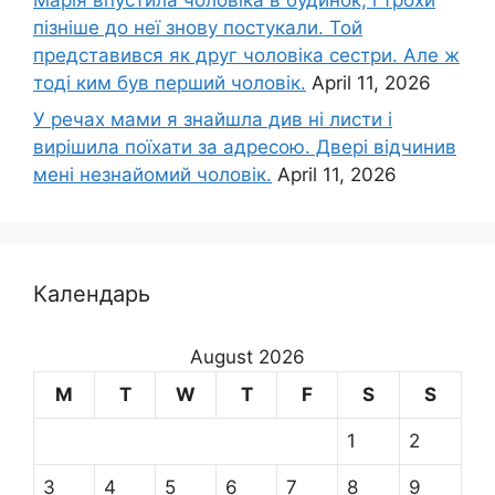
пізніше до неї знову постукали. Той
представився як друг чоловіка сестри. Але ж
тоді ким був перший чоловік.
April 11, 2026
У речах мами я знайшла див ні листи і
вирішила поїхати за адресою. Двері відчинив
мені незнайомий чоловік.
April 11, 2026
Календарь
August 2026
M
T
W
T
F
S
S
1
2
3
4
5
6
7
8
9