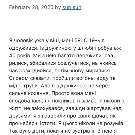
February 28, 2025
by
sun sun
Я чоловік уже у віці, мені 59. О 19-ь я
одружився. Із дружиною у шлюбі пробув аж
40 років. Ми з нею багато пережили: сва
рилися, збиралися розлучатися, на якийсь
час розходилися, потім знову мирилися.
Словом сказати: пройшли вогонь, воду та
мідні труби. Але я з дружиною не через
сильне кохання. Просто вона мені
сподобалася, і я покликав її заміж. Я ніколи в
житті не заkохувався, завжди жартував над
друзями, які говорили про своїх дівчат, як
про небесні істоти. Я цього ніколи не розумів.
Так було доти, поки я не зустрів її. З нею я