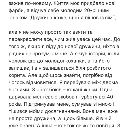
зажив по-новому. Життя моє придбало нові
фарби, я відчув себе молодим 20-річним
юнаком. Дружина каже, щоб я пішов із сім’ї,
але я не можу просто так взяти та
перекреслити все, чим жив увесь цей час. До
того ж, якщо я піду до нової дружини, ніхто з
рідних не зрозуміє мене. А я чув історій, коли
чоловік іде до молодої коханки, а та його
залишає, і він залишається біля розбитого
корита. Але щоб щось знайти, потрібно від
чогось відмовитися. Я перебуваю між двома
вогнями. З обох боків – кохані жінки. Одна
дарувала мені свою любов і турботу всі 40
років. Підтримував мене, сумував зі мною і
тішився моїми досягненнями. Вона мені вже
не просто дружина, а щось більше. Я в ній
уже певен. А інша – ковток свіжого повітря. З