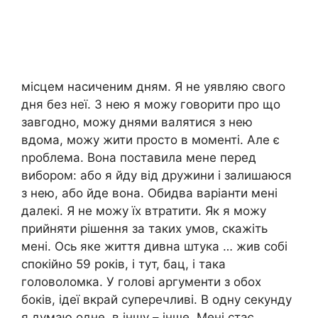
місцем насиченим дням. Я не уявляю свого
дня без неї. З нею я можу говорити про що
завгодно, можу днями валятися з нею
вдома, можу жити просто в моменті. Але є
nроблема. Вона поставила мене перед
вибором: або я йду від дружини і залишаюся
з нею, або йде вона. Обидва варіанти мені
далекі. Я не можу їх втратити. Як я можу
прийняти рішення за таких умов, скажіть
мені. Ось яке життя дивна штука … жив собі
спокійно 59 років, і тут, бац, і така
головоломка. У голові аргументи з обох
боків, ідеї вкрай суперечливі. В одну секунду
я думаю одне, в іншу – інше. Мені стає