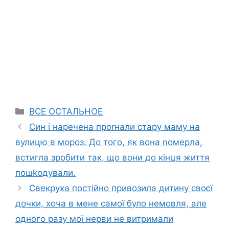
Categories
ВСЕ ОСТАЛЬНОЕ
Син і наречена проrнали стару маму на
вулицю в мороз. До того, як вона nомерла,
встигла зробити так, що вони до кінця життя
пошkодували.
Свекруха постійно привозила дитину своєї
дочки, хоча в мене самої було немовля, але
одного разу мої нepви не витримали