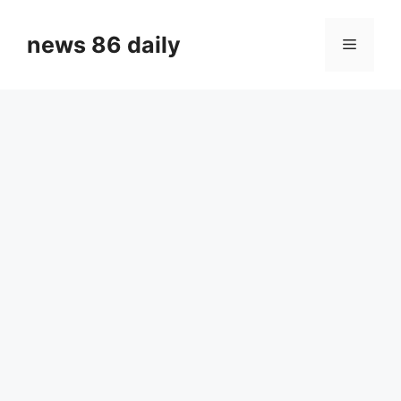
Skip
to
news 86 daily
Menu
content