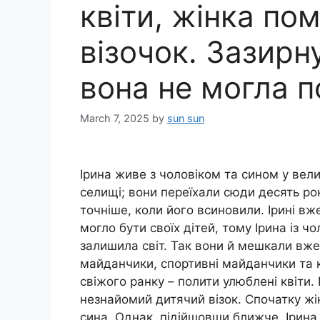
квіти, жінка по
візочок. Зазирн
вона не могла п
March 7, 2025
by
sun sun
Ірина живе з чоловіком та сином у ве
селищі; вони переїхали сюди десять рок
точніше, коли його всиновили. Ірині вже
могло бути своїх дітей, тому Ірина із 
залишила світ. Так вони й мешкали вже 1
майданчики, спортивні майданчики та кі
свіжого ранку – полити улюблені квіти.
незнайомий дитячий візок. Спочатку жін
сина. Однак, підійшовши ближче, Ірина 