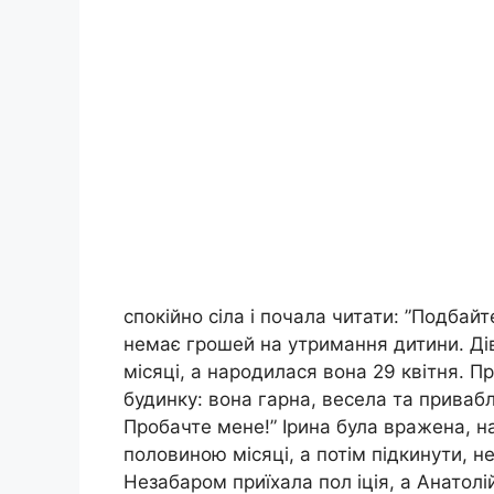
спокійно сіла і почала читати: ”Подбайт
немає грошей на утримання дитини. Дів
місяці, а народилася вона 29 квітня. П
будинку: вона гарна, весела та приваб
Пробачте мене!” Ірина була вражена, н
половиною місяці, а потім підкинути, н
Незабаром приїхала пол іція, а Анатолій