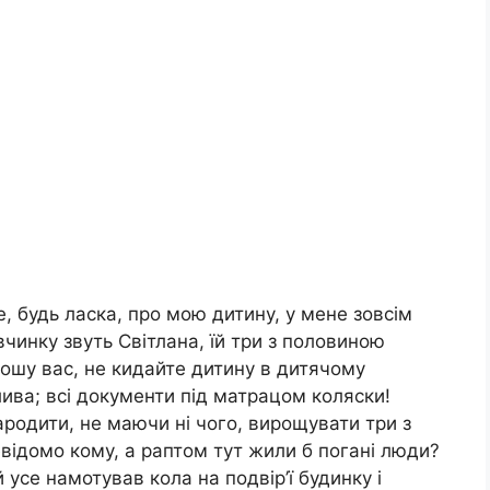
е, будь ласка, про мою дитину, у мене зовсім
чинку звуть Світлана, їй три з половиною
рошу вас, не кидайте дитину в дитячому
лива; всі документи під матрацом коляски!
ародити, не маючи ні чого, вирощувати три з
евідомо кому, а раптом тут жили б погані люди?
 усе намотував кола на подвір’ї будинку і