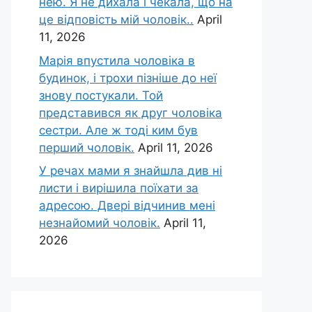
нею. Я не дихала і чекала, що на
це відповість мій чоловік..
April
11, 2026
Марія впустила чоловіка в
будинок, і трохи пізніше до неї
знову постукали. Той
представився як друг чоловіка
сестри. Але ж тоді ким був
перший чоловік.
April 11, 2026
У речах мами я знайшла див ні
листи і вирішила поїхати за
адресою. Двері відчинив мені
незнайомий чоловік.
April 11,
2026