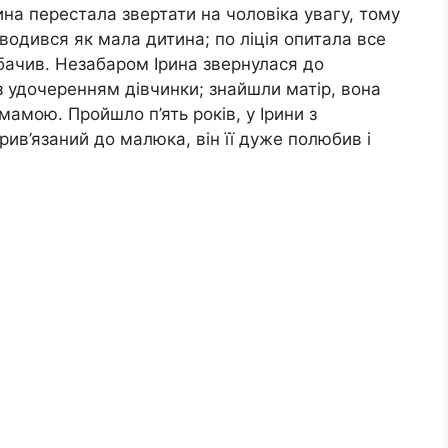
рина перестала звертати на чоловіка увагу, тому
оводився як мала дитина; по ліція опитала все
 бачив. Незабаром Ірина звернулася до
 удочеренням дівчинки; знайшли матір, вона
мамою. Пройшло п’ять років, у Ірини з
ив’язаний до малюка, він її дуже полюбив і