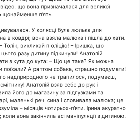
відео, що вона призначалася для великої
ало щонайменше п’ять.
дивувалася. У колясці була люлька для
на в ковдрі; вона взяла малюка і пішла до хати.
 Толік, викликай п оліцію! – Іришка, що
 цього разу дитину підкинули! Анатолій
гати з кута до кута: – Що це таке? Як можна
и поїхали? А раптом собака, страшно подумати!
 чого надприродного не трапилося, подумаєш,
смітнику! Анатолій взяв себе до рук і
авила його до магазину за підгузками та
рі, маленькі речі сина і сповивала малюка; це
зуміла – місяців чотирьох-п’яти. Ірина акуратно
; коли вона закінчила всі маніпуляції з дитиною,