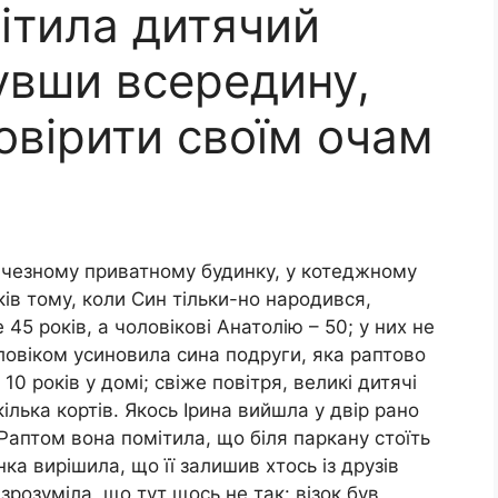
мітила дитячий
увши всередину,
овірити своїм очам
личезному приватному будинку, у котеджному
ів тому, коли Син тільки-но народився,
 45 років, а чоловікові Анатолію – 50; у них не
чоловіком усиновила сина подруги, яка раптово
0 років у домі; свіже повітря, великі дитячі
лька кортів. Якось Ірина вийшла у двір рано
 Раптом вона помітила, що біля паркану стоїть
ка вирішила, що її залишив хтось із друзів
зрозуміла, що тут щось не так: візок був