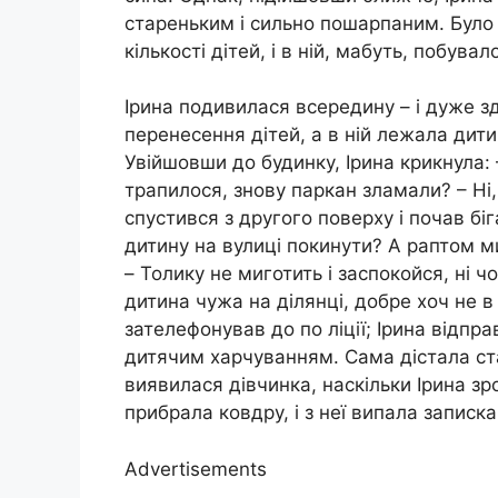
стареньким і сильно пошарпаним. Було 
кількості дітей, і в ній, мабуть, побув
Ірина подивилася всередину – і дуже з
перенесення дітей, а в ній лежала дити
Увійшовши до будинку, Ірина крикнула: –
трапилося, знову паркан зламали? – Ні,
спустився з другого поверху і почав бі
дитину на вулиці покинути? А раптом м
– Толику не миготить і заспокойся, ні
дитина чужа на ділянці, добре хоч не в 
зателефонував до по ліції; Ірина відпр
дитячим харчуванням. Сама дістала ста
виявилася дівчинка, наскільки Ірина зро
прибрала ковдру, і з неї випала записка
Advertisements