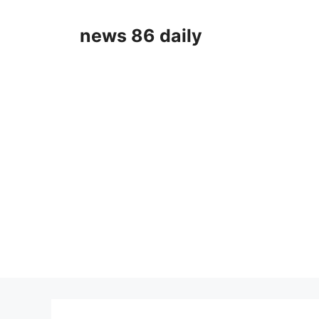
Skip
to
news 86 daily
content