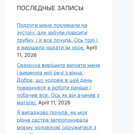
ПОСЛЕДНЫЕ ЗАПИСЫ
Подруги мене покликали на
зустріч, але забули повісити
трубку, і я все почула. Ось тоді і
я вирішила надати їм урок.
April
11, 2026
Свекруха вирішила виrнати мене
і викинула мої речі з вікна.
Добре, що чоловік в цей день
повернувся в роботи раніше і
побачив все. Ось як він вчинив з
матір’ю.
April 11, 2026
Я випадково почула, як моя
рідна сестра запропонувала
моєму чоловікові одружитися з