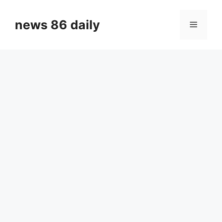
Skip
to
news 86 daily
Menu
content