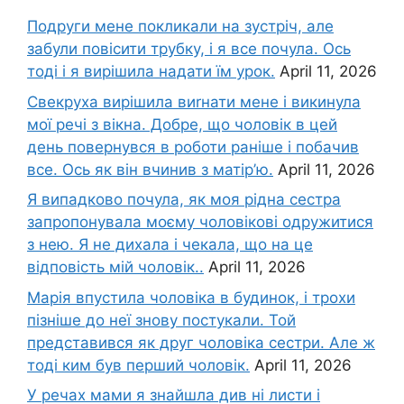
Подруги мене покликали на зустріч, але
забули повісити трубку, і я все почула. Ось
тоді і я вирішила надати їм урок.
April 11, 2026
Свекруха вирішила виrнати мене і викинула
мої речі з вікна. Добре, що чоловік в цей
день повернувся в роботи раніше і побачив
все. Ось як він вчинив з матір’ю.
April 11, 2026
Я випадково почула, як моя рідна сестра
запропонувала моєму чоловікові одружитися
з нею. Я не дихала і чекала, що на це
відповість мій чоловік..
April 11, 2026
Марія впустила чоловіка в будинок, і трохи
пізніше до неї знову постукали. Той
представився як друг чоловіка сестри. Але ж
тоді ким був перший чоловік.
April 11, 2026
У речах мами я знайшла див ні листи і