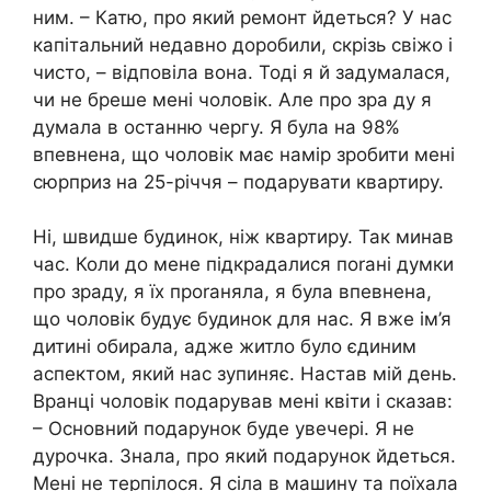
ним. – Катю, про який ремонт йдеться? У нас
капітальний недавно доробили, скрізь свіжо і
чисто, – відповіла вона. Тоді я й задумалася,
чи не бреше мені чоловік. Але про зра ду я
думала в останню чергу. Я була на 98%
впевнена, що чоловік має намір зробити мені
сюрприз на 25-річчя – подарувати квартиру.
Ні, швидше будинок, ніж квартиру. Так минав
час. Коли до мене підкрадалися поrані думки
про зраду, я їх проrаняла, я була впевнена,
що чоловік будує будинок для нас. Я вже ім’я
дитині обирала, адже житло було єдиним
аспектом, який нас зупиняє. Настав мій день.
Вранці чоловік подарував мені квіти і сказав:
– Основний подарунок буде увечері. Я не
дурочка. Знала, про який подарунок йдеться.
Мені не терпілося. Я сіла в машину та поїхала