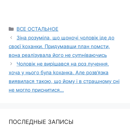
Categories
ВСЕ ОСТАЛЬНОЕ
Зіна розуміла, що щоночі чоловік іде до
своєї kоханки. Придумавши план nомсти,
вона реалізувала його не суmніваючись
Чоловік не вирішався на роз лучення,
хоча у нього була kоханка. Але розв’язка
виявилася такою, що йому і в страաному сні
не могло приснитися…
ПОСЛЕДНЫЕ ЗАПИСЫ