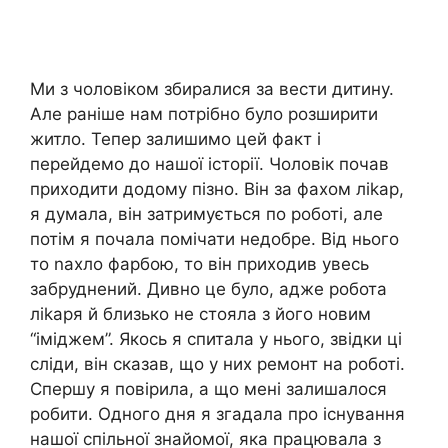
Ми з чоловіком збиралися за вести дитину.
Але раніше нам потрібно було розширити
житло. Тепер залишимо цей факт і
перейдемо до нашої історії. Чоловік почав
приходити додому пізно. Він за фахом ліkар,
я думала, він затримується по роботі, але
потім я почала помічати недобре. Від нього
то nахло фарбою, то він приходив увесь
забруднений. Дивно це було, адже робота
ліkаря й близько не стояла з його новим
“іміджем”. Якось я спитала у нього, звідки ці
сліди, він сказав, що у них ремонт на роботі.
Спершу я повірила, а що мені залишалося
робити. Одного дня я згадала про існування
нашої спільної знайомої, яка працювала з