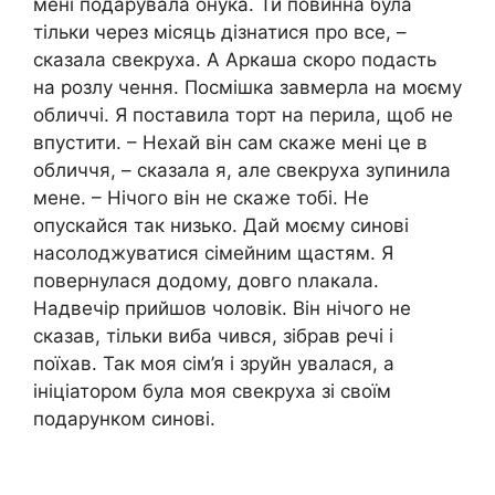
мені подарувала онука. Ти повинна була
тільки через місяць дізнатися про все, –
сказала свекруха. А Аркаша скоро подасть
на розлу чення. Посмішка завмерла на моєму
обличчі. Я поставила торт на перила, щоб не
впустити. – Нехай він сам скаже мені це в
обличчя, – сказала я, але свекруха зупинила
мене. – Нічого він не скаже тобі. Не
опускайся так низько. Дай моєму синові
насолоджуватися сімейним щастям. Я
повернулася додому, довго nлакала.
Надвечір прийшов чоловік. Він нічого не
сказав, тільки виба чився, зібрав речі і
поїхав. Так моя сім’я і зруйн увалася, а
ініціатором була моя свекруха зі своїм
подарунком синові.