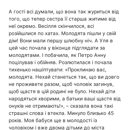
А гості всі думали, що вона так журиться від
того, що тепер сестра її старша житиме від
неї окремо. Весілля скінчилося, всі
розійшлися по хатах. Молодята пішли у свій
дім! Вони мали першу шлюбну ніч. А Уля в
цей час почала у віконце підглядати за
молодятами. І побачила, як Петро Анну
поцілував і обійняв. Розлютилася і почала
тихенько нашіптувати: «Проклинаю вас,
молодята. Нехай станеться так, що ви довго
не проживете разом, щоб чоловік загинув,
щоб щастя в цій родині не було. Нехай діти
народяться хворими, а батьки ваші щастя від
онуків не отримають!», – сказала вона такі
страшні слова і втекла. Минуло близько 45
років. Моя бабуся ще в молодості із
чоловіком і вже двома дітьми до міста