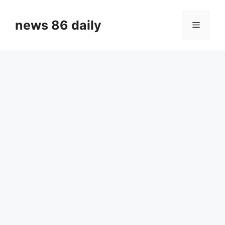
Skip
to
news 86 daily
Menu
content