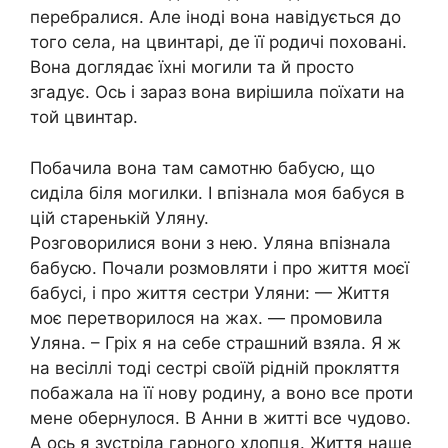
перебралися. Але іноді вона навідується до
того села, на цвинтарі, де її родичі поховані.
Вона доглядає їхні могили та й просто
згадує. Ось і зараз вона вирішила поїхати на
той цвинтар.
Побачила вона там самотню бабусю, що
сиділа біля могилки. І впізнала моя бабуся в
цій старенькій Уляну.
Розговорилися вони з нею. Уляна впізнала
бабусю. Почали розмовляти і про життя моєї
бабусі, і про життя сестри Уляни: — Життя
моє перетворилося на жах. — промовила
Уляна. – Гріх я на себе страшний взяла. Я ж
на весіллі тоді сестрі своїй рідній прокляття
побажала на її нову родину, а воно все проти
мене обернулося. В Анни в житті все чудово.
А ось я зустріла гарного хлопця. Життя наше