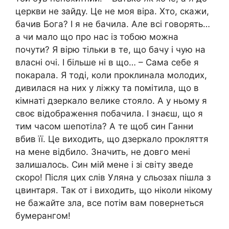
церкви не зайду. Це не моя віра. Хто, скажи,
бачив Бога? І я не бачила. Але всі говорять…
а чи мало що про нас із тобою можна
почути? Я вірю тільки в те, що бачу і чую на
власні очі. І більше ні в що… – Сама себе я
покарала. Я тоді, коли проклинала молодих,
дивилася на них у ліжку та помітила, що в
кімнаті дзеркало велике стояло. А у ньому я
своє відображення побачила. І знаєш, що я
тим часом шепотіла? А те щоб син Ганни
вбив її. Це виходить, що дзеркало прокляття
на мене відбило. Значить, не довго мені
залишалось. Син мій мене і зі світу зведе
скоро! Після цих слів Уляна у сльозах пішла з
цвинтаря. Так от і виходить, що ніколи нікому
не бажайте зла, все потім вам повернеться
бумерангом!