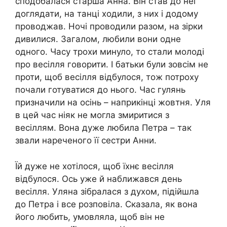
сподобалася старша Анна. Він став до неї
доглядати, на танці ходили, з них і додому
проводжав. Ночі проводили разом, на зірки
дивилися. Загалом, любили вони одне
одного. Часу трохи минуло, то стали молоді
про весілля говорити. І батьки були зовсім не
проти, щоб весілля відбулося, тож потроху
почали готуватися до нього. Час гулянь
призначили на осінь – наприкінці жовтня. Уля
в цей час ніяк не могла змиритися з
весіллям. Вона дуже любила Петра – так
звали нареченого її сестри Анни.
Їй дуже не хотілося, щоб їхнє весілля
відбулося. Ось уже й наближався день
весілля. Уляна зібралася з духом, підійшла
до Петра і все розповіла. Сказала, як вона
його любить, умовляла, щоб він не