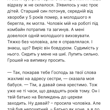
відразу ж не склалося. З’явилось у нас троє
дітей. Старший син потонув, середній від
хвороби у 5 років помер, а молодшого я
берегла, як могла. Чоловік мій на роботі під
комбайн потрапив та загинув. А мені
довелося одній молодшого виховувати.
Тяжко без чоловіка, але я справлялася. І
знаєш, що? Виріс він бовдуром. Судимість у
нього. Сидить у мене на шиї. Лупить сильно.
Грошей на випивку просить.
— Так, покарав тебе Господь за твої слова
жахливі на адресу сестри, — сказала моя
бабуся. — Тім, а давай сина хрестимо. Тож
уже не ті часи, що двадцять років тому. Он і
твій батько на Великдень до церкви
заходить. Ну давай? – просила чоловіка. Але
той був непохитний. – Батько як хоче, а я до