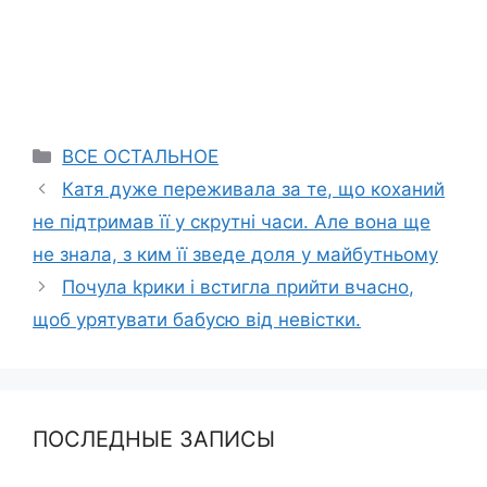
Categories
ВСЕ ОСТАЛЬНОЕ
Катя дуже переживала за те, що коханий
не підтримав її у скрутні часи. Але вона ще
не знала, з ким її зведе доля у майбутньому
Почула kрики і встигла прийти вчасно,
щоб урятувати бабусю від невістки.
ПОСЛЕДНЫЕ ЗАПИСЫ