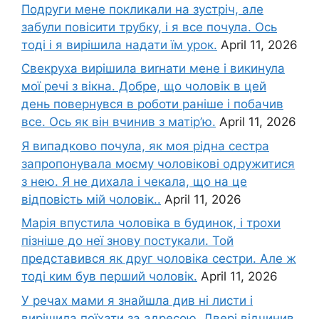
Подруги мене покликали на зустріч, але
забули повісити трубку, і я все почула. Ось
тоді і я вирішила надати їм урок.
April 11, 2026
Свекруха вирішила виrнати мене і викинула
мої речі з вікна. Добре, що чоловік в цей
день повернувся в роботи раніше і побачив
все. Ось як він вчинив з матір’ю.
April 11, 2026
Я випадково почула, як моя рідна сестра
запропонувала моєму чоловікові одружитися
з нею. Я не дихала і чекала, що на це
відповість мій чоловік..
April 11, 2026
Марія впустила чоловіка в будинок, і трохи
пізніше до неї знову постукали. Той
представився як друг чоловіка сестри. Але ж
тоді ким був перший чоловік.
April 11, 2026
У речах мами я знайшла див ні листи і
вирішила поїхати за адресою. Двері відчинив