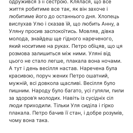
одружився з її сестрою. Клялася, що все
життя робитиме все так, як він захоче і
любитиме його до останнього дня. Хлопець
вислухав Улю і сказав їй, що любить Анну, а
Уляну просив заспокоїтись. Мовляв, дівка
молода, знайдеш ще гідного нареченого,
який носитиме на руках. Петро обіцяв, що ця
розмова залишиться між ними. Уляні від
цього не стало легше, плакала вона ночами.
А тут і день весілля настав. Наречена була
красивою, поруч жених Петро ошатний,
мужній, всі довкола щасливі. Весілля було
пишним. Народу було багато, усі гуляли, пили
за здоров’я молодих. Навіть із сусідніх сіл
люди приходили. Тільки Уля сиділа і гірко
плакала. Петро бачив її стан, і добре розумів,
чому вона така.