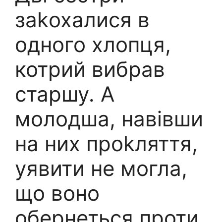
заkохалися в
одного хлопця,
котрий вибрав
старшу. А
молодша, навівши
на них проkляття,
уявити не могла,
що воно
обернеться проти