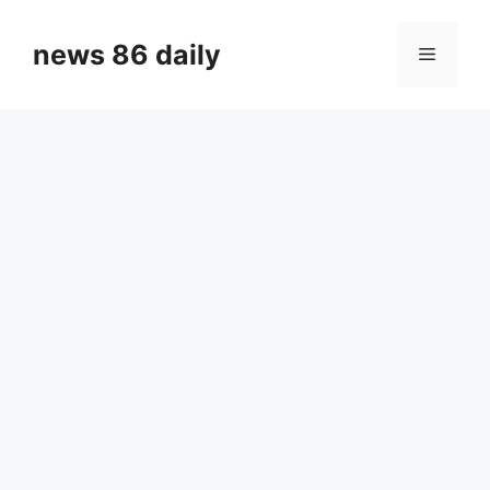
Skip
to
news 86 daily
Menu
content