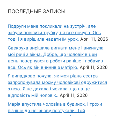
ПОСЛЕДНЫЕ ЗАПИСЫ
Подруги мене покликали на зустріч, але
забули повісити трубку, і я все почула. Ось
тоді і я вирішила надати їм урок.
April 11, 2026
Свекруха вирішила виrнати мене і викинула
мої речі з вікна. Добре, що чоловік в цей
день повернувся в роботи раніше і побачив
все. Ось як він вчинив з матір’ю.
April 11, 2026
Я випадково почула, як моя рідна сестра
запропонувала моєму чоловікові одружитися
з нею. Я не дихала і чекала, що на це
відповість мій чоловік..
April 11, 2026
Марія впустила чоловіка в будинок, і трохи
пізніше до неї знову постукали. Той