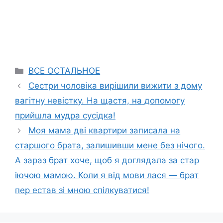
Categories
ВСЕ ОСТАЛЬНОЕ
Сестри чоловіка вирішили вижити з дому
вагітну невістку. На щастя, на допомогу
прийшла мудра сусідка!
Моя мама дві квартири записала на
старшого брата, залишивши мене без нічого.
А зараз брат хоче, щоб я доглядала за стар
іючою мамою. Коли я від мови лася — брат
пер естав зі мною спілкуватися!