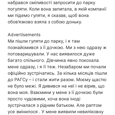
набрався сміливості запросити до парку
погуляти. Коли вона запитала, в якій компанії
ми підемо гуляти, я сказав, щоб вона
обов’язково взяла з собою доньку.
Advertisements
Ми пішли гуляти до парку, і я там
познайомився з її дочкою. Ми з нею одразу ж
потоваришували. У нас виявилося дуже
багато спільного. Дівчинка явно покохала
мене одразу, і я її теж. Незабаром ми почали
офіційно зустрічатись. За кілька місяців пішли
до РАГСу – і стали жити разом. Моєму щастю
не було межі. Я дивився на неї і не вірив, що
вона моя. Взаємини у мене з її дочкою були
просто чудовими, хоча вона іноді
зустрічалася з рідним батьком. Але раптом
усе змінилося . У мене виявили невиліковну