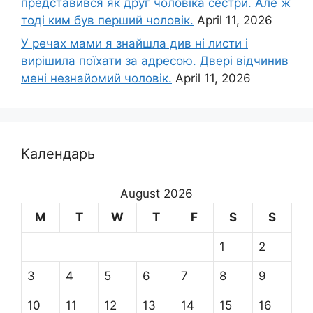
представився як друг чоловіка сестри. Але ж
тоді ким був перший чоловік.
April 11, 2026
У речах мами я знайшла див ні листи і
вирішила поїхати за адресою. Двері відчинив
мені незнайомий чоловік.
April 11, 2026
Календарь
August 2026
M
T
W
T
F
S
S
1
2
3
4
5
6
7
8
9
10
11
12
13
14
15
16