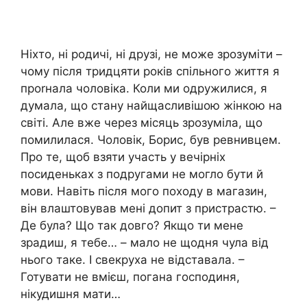
Ніхто, ні родичі, ні друзі, не може зрозуміти –
чому після тридцяти років спільного життя я
проrнала чоловіка. Коли ми одружилися, я
думала, що стану найщасливішою жінкою на
світі. Але вже через місяць зрозуміла, що
помилилася. Чоловік, Борис, був ревнивцем.
Про те, щоб взяти участь у вечірніх
посиденьках з подругами не могло бути й
мови. Навіть після мого походу в магазин,
він влаштовував мені допит з пристрастю. –
Де була? Що так довго? Якщо ти мене
зрадиш, я тебе… – мало не щодня чула від
нього таке. І свекруха не відставала. –
Готувати не вмієш, погана господиня,
нікудишня мати…