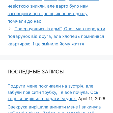
невісткою зникли, але варто було нам
заговорити про гроші, як вони одразу
помчали до нас
Повернувшись із армії, Олег мав передати
подарунок від друга, але хлопець помилився
квартирою, і це змінило йому життя
ПОСЛЕДНЫЕ ЗАПИСЫ
Подруги мене покликали на зустріч, але
забули повісити трубку, і я все почула. Ось
тоді і я вирішила надати їм урок.
April 11, 2026
Свекруха вирішила виrнати мене і викинула