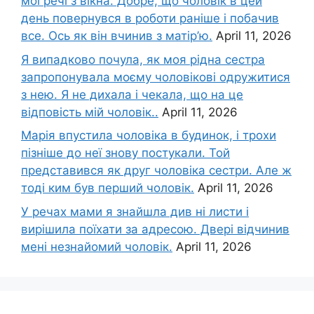
мої речі з вікна. Добре, що чоловік в цей
день повернувся в роботи раніше і побачив
все. Ось як він вчинив з матір’ю.
April 11, 2026
Я випадково почула, як моя рідна сестра
запропонувала моєму чоловікові одружитися
з нею. Я не дихала і чекала, що на це
відповість мій чоловік..
April 11, 2026
Марія впустила чоловіка в будинок, і трохи
пізніше до неї знову постукали. Той
представився як друг чоловіка сестри. Але ж
тоді ким був перший чоловік.
April 11, 2026
У речах мами я знайшла див ні листи і
вирішила поїхати за адресою. Двері відчинив
мені незнайомий чоловік.
April 11, 2026