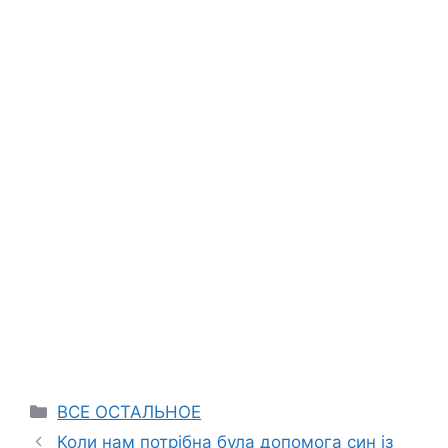
Categories
ВСЕ ОСТАЛЬНОЕ
Коли нам потрібна була допомога син із