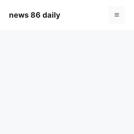
Skip
to
news 86 daily
Menu
content