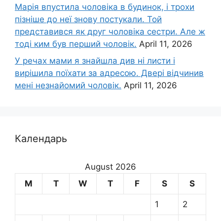
Марія впустила чоловіка в будинок, і трохи
пізніше до неї знову постукали. Той
представився як друг чоловіка сестри. Але ж
тоді ким був перший чоловік.
April 11, 2026
У речах мами я знайшла див ні листи і
вирішила поїхати за адресою. Двері відчинив
мені незнайомий чоловік.
April 11, 2026
Календарь
August 2026
M
T
W
T
F
S
S
1
2