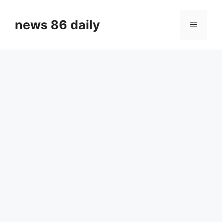
Skip
to
news 86 daily
Menu
content