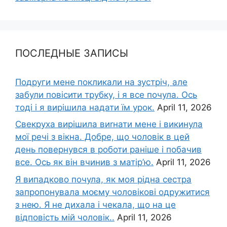
ПОСЛЕДНЫЕ ЗАПИСЫ
Подруги мене покликали на зустріч, але
забули повісити трубку, і я все почула. Ось
тоді і я вирішила надати їм урок.
April 11, 2026
Свекруха вирішила виrнати мене і викинула
мої речі з вікна. Добре, що чоловік в цей
день повернувся в роботи раніше і побачив
все. Ось як він вчинив з матір’ю.
April 11, 2026
Я випадково почула, як моя рідна сестра
запропонувала моєму чоловікові одружитися
з нею. Я не дихала і чекала, що на це
відповість мій чоловік..
April 11, 2026