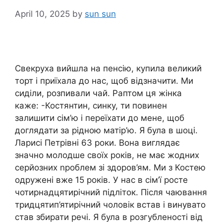
April 10, 2025
by
sun sun
Свекруха вийшла на пенсію, купила великий
торт і приїхала до нас, щоб відзначити. Ми
сиділи, розпивали чай. Раптом ця жінка
каже: -Костянтин, синку, ти повинен
залишити сім’ю і переїхати до мене, щоб
доглядати за рідною матір’ю. Я була в шоці.
Ларисі Петрівні 63 роки. Вона виглядає
значно молодше своїх років, не має жодних
серйозних nроблем зі здоров’ям. Ми з Костею
одружені вже 15 років. У нас в сім’ї росте
чотирнадцятирічний підліток. Після чаювання
тридцятип’ятирічний чоловік встав і винувато
став збирати речі. Я була в розгубленості від