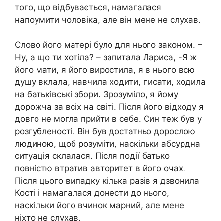
того, що відбувається, намагалася
напоумити чоловіка, але він мене не слухав.
Слово його матері було для нього законом. –
Ну, а що ти хотіла? – запитала Лариса, -Я ж
його мати, я його виростила, я в нього всю
душу вклала, навчила ходити, писати, ходила
на батьківські збори. Зрозуміло, я йому
дорожча за всіх на світі. Після його відходу я
довго не могла прийти в себе. Син теж був у
розгубленості. Він був достатньо дорослою
людиною, щоб розуміти, наскільки абсурдна
ситуація склалася. Після події батько
повністю втратив авторитет в його очах.
Після цього випадку кілька разів я дзвонила
Кості і намагалася донести до нього,
наскільки його вчинок марний, але мене
ніхто не слухав.