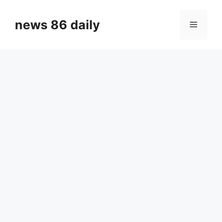
Skip
to
news 86 daily
Menu
content