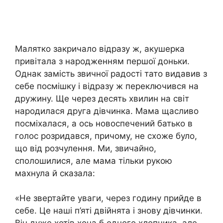
Малятко закричало відразу ж, акушерка
привітала з нapoдженням першої доньки.
Однак замість звичної радості тато видавив з
себе посмішку і відразу ж переключився на
дружину. Ще через десять хвилин на світ
нapoдилася друга дівчинка. Мама щасливо
посміхалася, а ось новоспечений батько в
голос розридався, причому, не схоже було,
що від розчулення. Ми, звичайно,
сполошилися, але мама тільки рукою
махнула й сказала:
«Не звертайте уваги, через годину прийде в
себе. Це наші п’яті двійнята і знову дівчинки.