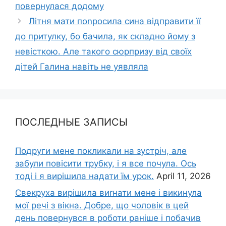
повернулася додому
Літня мати поnросила сина відправити її
до притулку, бо бачила, як складно йому з
невісткою. Але такого сюрпризу від своїх
дітей Галина навіть не уявляла
ПОСЛЕДНЫЕ ЗАПИСЫ
Подруги мене покликали на зустріч, але
забули повісити трубку, і я все почула. Ось
тоді і я вирішила надати їм урок.
April 11, 2026
Свекруха вирішила виrнати мене і викинула
мої речі з вікна. Добре, що чоловік в цей
день повернувся в роботи раніше і побачив