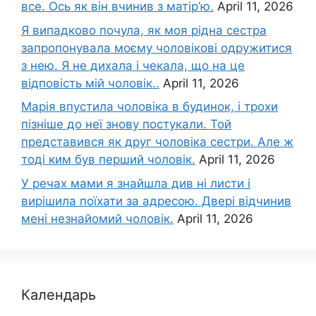
все. Ось як він вчинив з матір’ю.
April 11, 2026
Я випадково почула, як моя рідна сестра
запропонувала моєму чоловікові одружитися
з нею. Я не дихала і чекала, що на це
відповість мій чоловік..
April 11, 2026
Марія впустила чоловіка в будинок, і трохи
пізніше до неї знову постукали. Той
представився як друг чоловіка сестри. Але ж
тоді ким був перший чоловік.
April 11, 2026
У речах мами я знайшла див ні листи і
вирішила поїхати за адресою. Двері відчинив
мені незнайомий чоловік.
April 11, 2026
Календарь