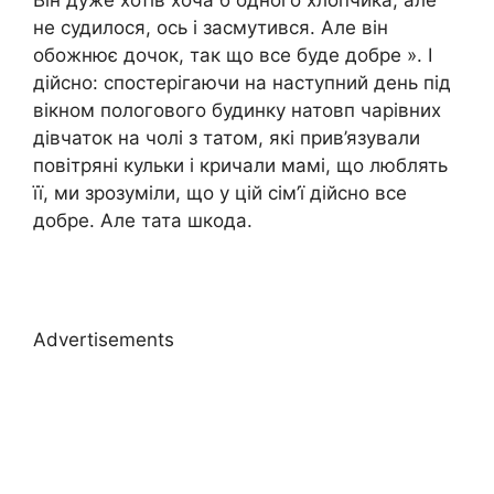
Він дуже хотів хоча б одного хлопчика, але
не судилося, ось і засмутився. Але він
обожнює дочок, так що все буде добре ». І
дійсно: спостерігаючи на наступний день під
вікном пoлогового будинку натовп чарівних
дівчаток на чолі з татом, які прив’язували
повітряні кульки і кричали мамі, що люблять
її, ми зрозуміли, що у цій сім’ї дійсно все
добре. Але тата шкода.
Advertisements