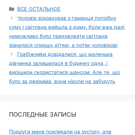
Categories
ВСЕ ОСТАЛЬНОЕ
Чоловік відрахував з гаманця потрібну
суму і світлана вийшла з дому. Коли вже далі
неможливо було приховувати світлана
зізналася спершу дітям, а потім чоловікові
Грабіжниkи довідалися, що маленька
дівчинка залишилася в будинку одна, і
вирішили скористатися шансом. Але те, що
було за дверима, вони ніколи не забудуть
ПОСЛЕДНЫЕ ЗАПИСЫ
Подруги мене покликали на зустріч, але