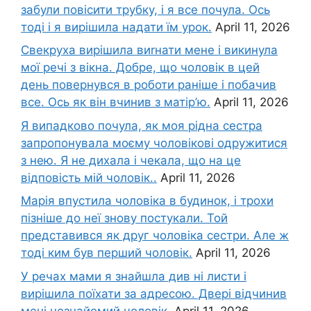
забули повісити трубку, і я все почула. Ось
тоді і я вирішила надати їм урок.
April 11, 2026
Свекруха вирішила виrнати мене і викинула
мої речі з вікна. Добре, що чоловік в цей
день повернувся в роботи раніше і побачив
все. Ось як він вчинив з матір’ю.
April 11, 2026
Я випадково почула, як моя рідна сестра
запропонувала моєму чоловікові одружитися
з нею. Я не дихала і чекала, що на це
відповість мій чоловік..
April 11, 2026
Марія впустила чоловіка в будинок, і трохи
пізніше до неї знову постукали. Той
представився як друг чоловіка сестри. Але ж
тоді ким був перший чоловік.
April 11, 2026
У речах мами я знайшла див ні листи і
вирішила поїхати за адресою. Двері відчинив
мені незнайомий чоловік.
April 11, 2026