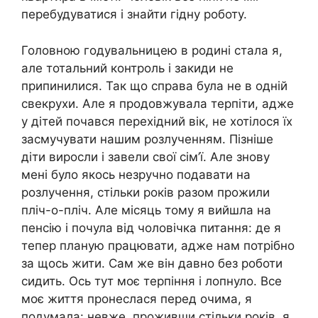
перебудуватися і знайти гідну роботу.
Головною годувальницею в родині стала я,
але тотальний контроль і закиди не
припинилися. Так що справа була не в одній
свекрухи. Але я продовжувала терпіти, адже
у дітей почався перехідний вік, не хотілося їх
засмучувати нашим розлученням. Пізніше
діти виросли і завели свої сім’ї. Але знову
мені було якось незручно подавати на
розлучення, стільки років разом прожили
пліч-о-пліч. Але місяць тому я вийшла на
пенсію і почула від чоловічка питання: де я
тепер планую працювати, адже нам потрібно
за щось жити. Сам же він давно без роботи
сидить. Ось тут моє терпіння і лопнуло. Все
моє життя пронеслася перед очима, я
подумала: невже, проживши стільки років, я