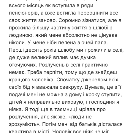
всього місяць як вступила в ряди
пенсіонерів, а вже встигла переоцінити все
своє життя заново. Соромно зізнатися, але я
прожила більшу частину життя в шлюбі з
людиною, який мене абсолютно не цінував
ніколи. У мене ніби пелена з очей пала.
Перші десять років шлюбу ми прожили в селі,
де дуже великий вплив має думка
оточуючих. Розлучень в селі практично
немає. Треба терпіти, тому що де знайдеш
кращого чоловіка. Спочатку джерелом всіх
своїх бід я вважала свекруху. Думала, це з її
подачі мені не можна з дому і кроку ступити,
дітей я неправильно виховую, і господиня я
ніяка. Я тоді ще в таємниці мріяла про
розлучення, але як же, «люди не
зрозуміють». Потім мені від батьків дісталася
квартира в місті. Чоловік все ніяк не міг