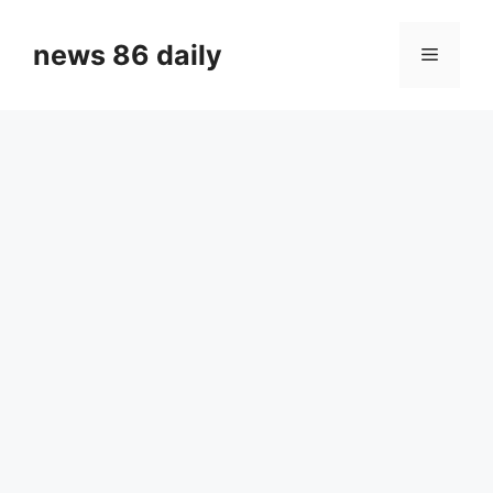
Skip
to
news 86 daily
Menu
content