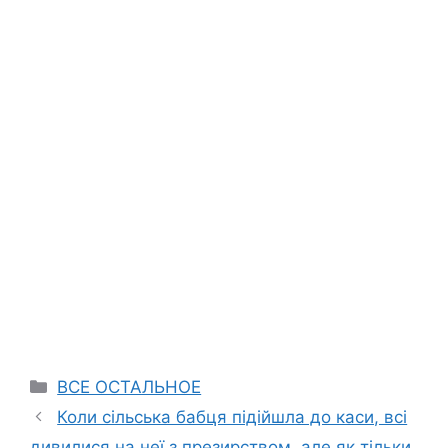
Categories
ВСЕ ОСТАЛЬНОЕ
Коли сільська бабця підійшла до каси, всі
дивилися на неї з презирством, але як тільки