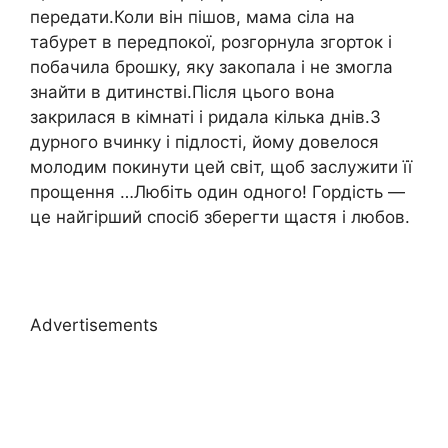
передати.Коли він пішов, мама сіла на
табурет в передпокої, розгорнула згорток і
побачила брошку, яку закопала і не змогла
знайти в дитинстві.Після цього вона
закрилася в кімнаті і ридала кілька днів.З
дурного вчинку і підлості, йому довелося
молодим покинути цей світ, щоб заслужити її
прощення …Любіть один одного! Гордість —
це найгірший спосіб зберегти щастя і любов.
Advertisements