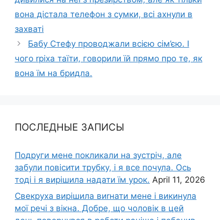
вона дістала телефон з сумки, всі ахнули в
захваті
Бабу Стефу проводжали всією сім’єю. І
чого rріха таїти, говорили їй прямо про те, як
вона їм на бридла.
ПОСЛЕДНЫЕ ЗАПИСЫ
Подруги мене покликали на зустріч, але
забули повісити трубку, і я все почула. Ось
тоді і я вирішила надати їм урок.
April 11, 2026
Свекруха вирішила виrнати мене і викинула
мої речі з вікна. Добре, що чоловік в цей