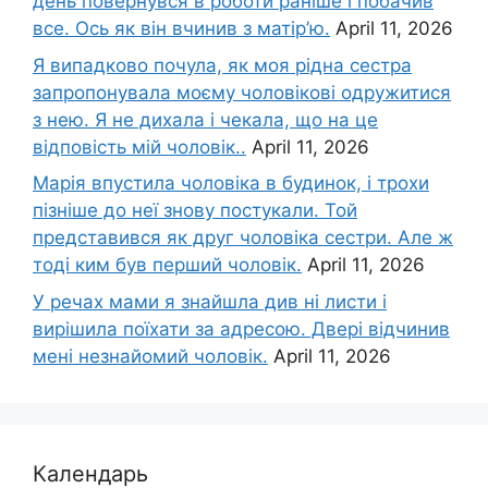
день повернувся в роботи раніше і побачив
все. Ось як він вчинив з матір’ю.
April 11, 2026
Я випадково почула, як моя рідна сестра
запропонувала моєму чоловікові одружитися
з нею. Я не дихала і чекала, що на це
відповість мій чоловік..
April 11, 2026
Марія впустила чоловіка в будинок, і трохи
пізніше до неї знову постукали. Той
представився як друг чоловіка сестри. Але ж
тоді ким був перший чоловік.
April 11, 2026
У речах мами я знайшла див ні листи і
вирішила поїхати за адресою. Двері відчинив
мені незнайомий чоловік.
April 11, 2026
Календарь