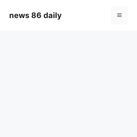
Skip
to
news 86 daily
Menu
content