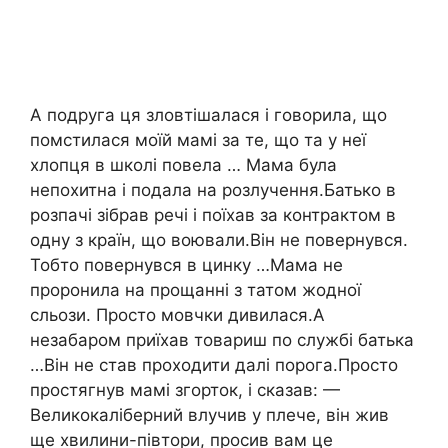
А подруга ця зловтішалася і говорила, що
помстилася моїй мамі за те, що та у неї
хлопця в школі повела … Мама була
непохитна і подала на розлучення.Батько в
розпачі зібрав речі і поїхав за контрактом в
одну з країн, що воювали.Він не повернувся.
Тобто повернувся в цинку …Мама не
проронила на прощанні з татом жодної
сльози. Просто мовчки дивилася.А
незабаром приїхав товариш по службі батька
…Він не став проходити далі порога.Просто
простягнув мамі згорток, і сказав: —
Великокаліберний влучив у плече, він жив
ще хвилини-півтори, просив вам це