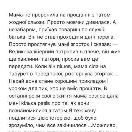
Мама не проронила на прощанні з татом
жодної сльози. Просто мовчки дивилася. А
незабаром, приїхав товариш по службі
батька. Він не став проходити далі порога.
Просто простягнув мамі згорток і сказав: —
Великокаліберний потрапив в плече, він жив
ще хвилини-півтори, просив вам це
передати. Коли він пішов, мама сіла на
табурет в передпокої, розгорнула згорток …
Нехай вона стане хорошим прикладом і
уроком для тих, хто не вміє прощати. В
останні роки свого життя мама розповідала
мені кілька разів про те, як вони
познайомилися з татом.Я теж хочу
поділитися цією історією, щоб було
зрозуміло, чим все закінчилося …Можливо,