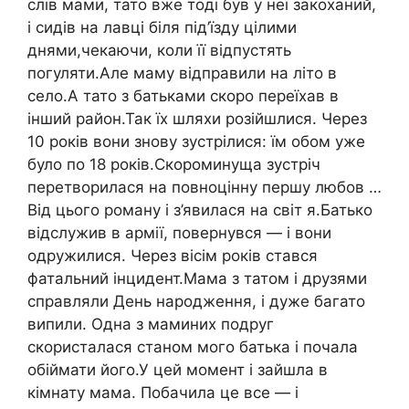
слів мами, тато вже тоді був у неї закоханий,
і сидів на лавці біля під’їзду цілими
днями,чекаючи, коли її відпустять
погуляти.Але маму відправили на літо в
село.А тато з батьками скоро переїхав в
інший район.Так їх шляхи розійшлися. Через
10 років вони знову зустрілися: їм обом уже
було по 18 років.Скороминуща зустріч
перетворилася на повноцінну першу любов …
Від цього роману і з’явилася на світ я.Батько
відслужив в армії, повернувся — і вони
одружилися. Через вісім років стався
фатальний інцидент.Мама з татом і друзями
справляли День народження, і дуже багато
випили. Одна з маминих подруг
скористалася станом мого батька і почала
обіймати його.У цей момент і зайшла в
кімнату мама. Побачила це все — і