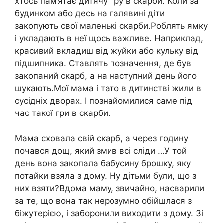
хтось пам’ятає дитячу гру в скарби. Коли за
будинком або десь на галявині діти
закопують свої маленькі скарби.Роблять ямку
і укладають в неї щось важливе. Наприклад,
красивий вкладиш від жуйки або кульку від
підшипника. Ставлять позначення, де був
закопаний скарб, а на наступний день його
шукають.Мої мама і тато в дитинстві жили в
сусідніх дворах. І познайомилися саме під
час такої гри в скарби.
Мама сховала свій скарб, а через годину
почався дощ, який змив всі сліди …У той
день вона закопала бабусину брошку, яку
потайки взяла з дому. Ну дітьми були, що з
них взяти?Вдома маму, звичайно, насварили
за те, що вона так нерозумно обійшлася з
біжутерією, і заборонили виходити з дому. Зі