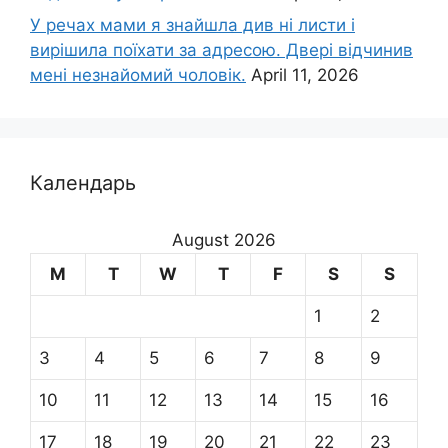
У речах мами я знайшла див ні листи і
вирішила поїхати за адресою. Двері відчинив
мені незнайомий чоловік.
April 11, 2026
Календарь
August 2026
M
T
W
T
F
S
S
1
2
3
4
5
6
7
8
9
10
11
12
13
14
15
16
17
18
19
20
21
22
23