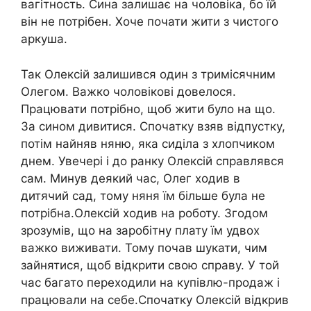
вагітность. Сина залишає на чоловіка, бо їй
він не потрібен. Хоче почати жити з чистого
аркуша.
Так Олексій залишився один з тримісячним
Олегом. Важко чоловікові довелося.
Працювати потрібно, щоб жити було на що.
За сином дивитися. Спочатку взяв відпустку,
потім найняв няню, яка сиділа з хлопчиком
днем. Увечері і до ранку Олексій справлявся
сам. Минув деякий час, Олег ходив в
дитячий сад, тому няня їм більше була не
потрібна.Олексій ходив на роботу. Згодом
зрозумів, що на заробітну плату їм удвох
важко виживати. Тому почав шукати, чим
зайнятися, щоб відкрити свою справу. У той
час багато переходили на купівлю-продаж і
працювали на себе.Спочатку Олексій відкрив