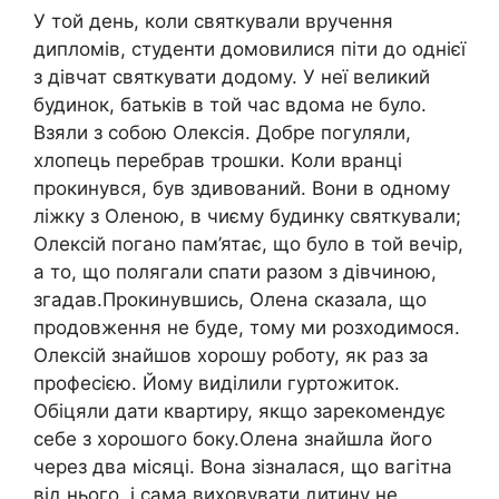
У той день, коли святкували вручення
дипломів, студенти домовилися піти до однієї
з дівчат святкувати додому. У неї великий
будинок, батьків в той час вдома не було.
Взяли з собою Олексія. Добре погуляли,
хлопець перебрав трошки. Коли вранці
прокинувся, був здивований. Вони в одному
ліжку з Оленою, в чиєму будинку святкували;
Олексій погано пам’ятає, що було в той вечір,
а то, що полягали спати разом з дівчиною,
згадав.Прокинувшись, Олена сказала, що
продовження не буде, тому ми розходимося.
Олексій знайшов хорошу роботу, як раз за
професією. Йому виділили гуртожиток.
Обіцяли дати квартиру, якщо зарекомендує
себе з хорошого боку.Олена знайшла його
через два місяці. Вона зізналася, що вагітна
від нього, і сама виховувати дитину не