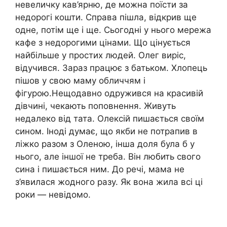
невеличку кав’ярню, де можна поїсти за
недорогі кошти. Справа пішла, відкрив ще
одне, потім ще і ще. Сьогодні у нього мережа
кафе з недорогими цінами. Що цінується
найбільше у простих людей. Олег виріс,
відучився. Зараз працює з батьком. Хлопець
пішов у свою маму обличчям і
фігурою.Нещодавно одружився на красивій
дівчині, чекають поповнення. Живуть
недалеко від тата. Олексій пишається своїм
сином. Іноді думає, що якби не потрапив в
ліжко разом з Оленою, інша доля була б у
нього, але іншої не треба. Він любить свого
сина і пишається ним. До речі, мама не
з’явилася жодного разу. Як вона жила всі ці
роки — невідомо.