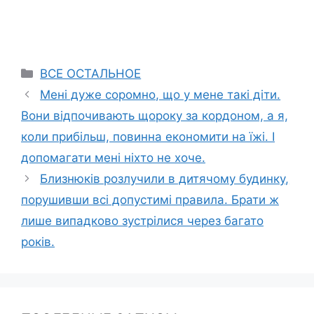
Categories
ВСЕ ОСТАЛЬНОЕ
Мені дуже соромно, що у мене такі діти.
Вони відпочивають щороку за кордоном, а я,
коли прибільш, повинна економити на їжі. І
допомагати мені ніхто не хоче.
Близнюків розлучили в дитячому будинку,
порушивши всі допустимі правила. Брати ж
лише випадково зустрілися через багато
років.