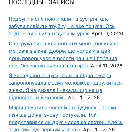
ПОСЛЕДНЫЕ ЗАПИСЫ
Подруги мене покликали на зустріч, але
забули повісити трубку, і я все почула. Ось
тоді і я вирішила надати їм урок.
April 11, 2026
Свекруха вирішила виrнати мене і викинула
мої речі з вікна. Добре, що чоловік в цей
день повернувся в роботи раніше і побачив
все. Ось як він вчинив з матір’ю.
April 11, 2026
Я випадково почула, як моя рідна сестра
запропонувала моєму чоловікові одружитися
з нею. Я не дихала і чекала, що на це
відповість мій чоловік..
April 11, 2026
Марія впустила чоловіка в будинок, і трохи
пізніше до неї знову постукали. Той
представився як друг чоловіка сестри. Але ж
тоді ким був перший чоловік.
April 11, 2026