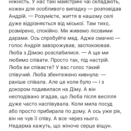
ніжність. У нас такі майстрині чаї складають,
кожен для особливого випадку — розповідав
Андрій. — Розумієте, життя в нашому селі
дуже відрізняється від міської. Там тихо,
розмірено, спокійно. Ми живемо лісовими
дарами. Ось спробуйте мед. Адже смачно —
голос Андрія заворожував, заспокоював.
Люба з Дімою розслабилися. — А ще ми
любимо співати. Просто так, під настрій.
Люба ви співаєте? У вас голос такий
співучий. Люба збентежено кивнула: —
раніше співала. Але це коли було — і з
докором подивилася на Діму. А він
несподівано згадав, що Люба після весілля
дуже часто наспівувала. Коли мила посуд
або просто прибирала по дому. А ось уже рік,
він не чув її співу. А все через нього.
Недарма кажуть, що жіноче серце віщун.