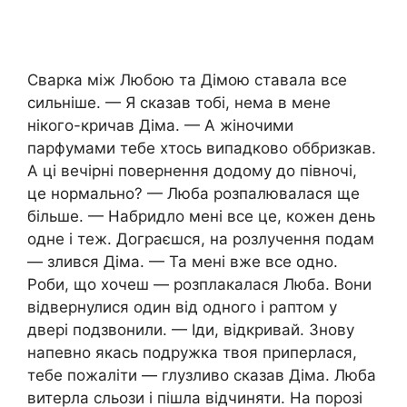
Сварка між Любою та Дімою ставала все
сильніше. — Я сказав тобі, нема в мене
нікого-кричав Діма. — А жіночими
парфумами тебе хтось випадково оббризкав.
А ці вечірні повернення додому до півночі,
це нормально? — Люба розпалювалася ще
більше. — Набридло мені все це, кожен день
одне і теж. Дограєшся, на розлучення подам
— злився Діма. — Та мені вже все одно.
Роби, що хочеш — розплакалася Люба. Вони
відвернулися один від одного і раптом у
двері подзвонили. — Іди, відкривай. Знову
напевно якась подружка твоя приперлася,
тебе пожаліти — глузливо сказав Діма. Люба
витерла сльози і пішла відчиняти. На порозі