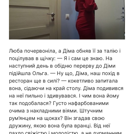
Люба почервоніла, а Діма обняв її за талію і
поцілував в щічку: — Я і сам це знаю. На
наступний день в обідню перерву до Діми
підійшла Ольга. — Ну що, Діма, наш похід в
ресторан ще в силі? — кокетливо запитала
вона, сідаючи на край столу. Діма подивився
на неї пильно і здивувався. І чим вона йому
так подобалася? Густо нафарбованими
очима з накладними віями. Штучним
рум’янцем на щоках? Він згадав свою
дружину, якою вона була вранці. Від неї
пахло свіжістю і молодістю, а не дурманним