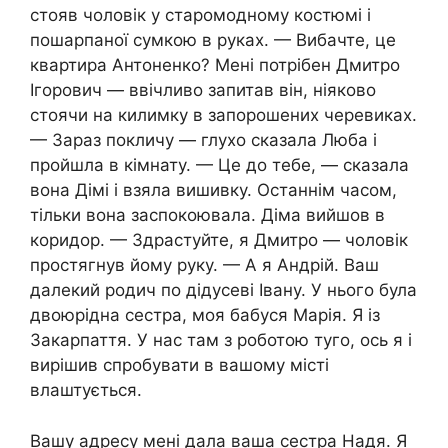
стояв чоловік у старомодному костюмі і
пошарпаної сумкою в руках. — Вибачте, це
квартира Антоненко? Мені потрібен Дмитро
Ігорович — ввічливо запитав він, ніяково
стоячи на килимку в запорошених черевиках.
— Зараз покличу — глухо сказала Люба і
пройшла в кімнату. — Це до тебе, — сказала
вона Дімі і взяла вишивку. Останнім часом,
тільки вона заспокоювала. Діма вийшов в
коридор. — Здрастуйте, я Дмитро — чоловік
простягнув йому руку. — А я Андрій. Ваш
далекий родич по дідусеві Івану. У нього була
двоюрідна сестра, моя бабуся Марія. Я із
Закарпаття. У нас там з роботою туго, ось я і
вирішив спробувати в вашому місті
влаштується.
Вашу адресу мені дала ваша сестра Надя. Я