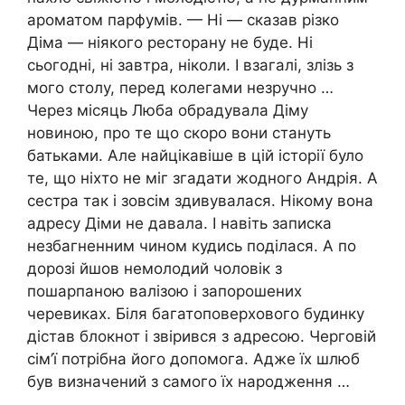
ароматом парфумів. — Ні — сказав різко
Діма — ніякого ресторану не буде. Ні
сьогодні, ні завтра, ніколи. І взагалі, злізь з
мого столу, перед колегами незручно …
Через місяць Люба обрадувала Діму
новиною, про те що скоро вони стануть
батьками. Але найцікавіше в цій історії було
те, що ніхто не міг згадати жодного Андрія. А
сестра так і зовсім здивувалася. Нікому вона
адресу Діми не давала. І навіть записка
незбагненним чином кудись поділася. А по
дорозі йшов немолодий чоловік з
пошарпаною валізою і запорошених
черевиках. Біля багатоповерхового будинку
дістав блокнот і звірився з адресою. Черговій
сім’ї потрібна його допомога. Адже їх шлюб
був визначений з самого їх народження …