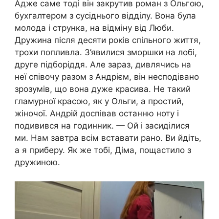
Адже саме тоді він закрутив роман з Ольгою,
бухгалтером з сусіднього відділу. Вона була
молода і струнка, на відміну від Люби.
Дружина після десяти років спільного життя,
трохи попливла. З’явилися зморшки на лобі,
друге підборіддя. Але зараз, дивлячись на
неї співочу разом з Андрієм, він несподівано
зрозумів, що вона дуже красива. Не такий
гламурної красою, як у Ольги, а простий,
жіночої. Андрій доспівав останню ноту і
подивився на годинник. — Ой і засиділися
ми. Нам завтра всім вставати рано. Ви йдіть,
а я приберу. Як же тобі, Діма, пощастило з
дружиною.