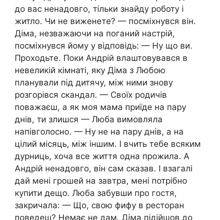
до вас ненадовго, тільки знайду роботу і
житло. Чи не виженете? — посміхнувся він.
Діма, незважаючи на поганий настрій,
посміхнувся йому у відповідь: — Ну що ви.
Проходьте. Поки Андрій влаштовувався в
невеликій кімнаті, яку Діма з Любою
планували під дитячу, між ними знову
розгорівся скандал. — Своїх родичів
поважаєш, а як моя мама приїде на пару
днів, ти злишся — Люба вимовляла
напівголосно. — Ну не на пару днів, а на
цілий місяць, між іншим. І вчить тебе всяким
дурниць, хоча все життя одна прожила. А
Андрій ненадовго, він сам сказав. І взагалі
дай мені грошей на завтра, мені потрібно
купити дещо. Люба забувши про гостя,
закричала: — Що, свою фифу в ресторан
поведеш? Немає не дам. Діма підійшов до