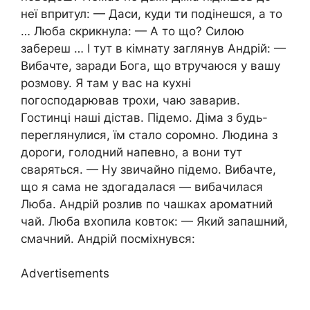
неї впритул: — Даси, куди ти подінешся, а то
… Люба скрикнула: — А то що? Силою
забереш … І тут в кімнату заглянув Андрій: —
Вибачте, заради Бога, що втручаюся у вашу
розмову. Я там у вас на кухні
погосподарював трохи, чаю заварив.
Гостинці наші дістав. Підемо. Діма з будь-
переглянулися, їм стало соромно. Людина з
дороги, голодний напевно, а вони тут
сваряться. — Ну звичайно підемо. Вибачте,
що я сама не здогадалася — вибачилася
Люба. Андрій розлив по чашках ароматний
чай. Люба вхопила ковток: — Який запашний,
смачний. Андрій посміхнувся:
Advertisements