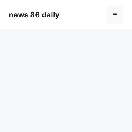
Skip
to
news 86 daily
Menu
content