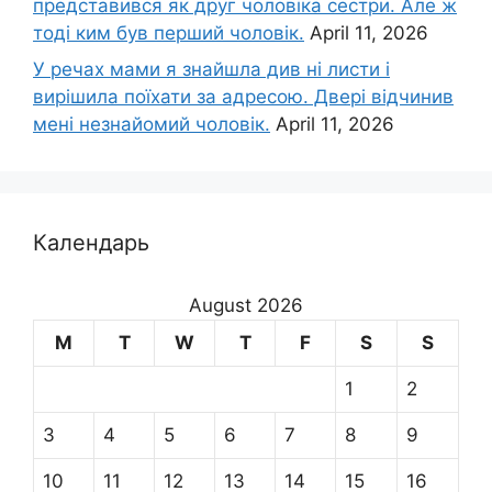
представився як друг чоловіка сестри. Але ж
тоді ким був перший чоловік.
April 11, 2026
У речах мами я знайшла див ні листи і
вирішила поїхати за адресою. Двері відчинив
мені незнайомий чоловік.
April 11, 2026
Календарь
August 2026
M
T
W
T
F
S
S
1
2
3
4
5
6
7
8
9
10
11
12
13
14
15
16