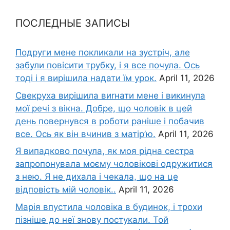
ПОСЛЕДНЫЕ ЗАПИСЫ
Подруги мене покликали на зустріч, але
забули повісити трубку, і я все почула. Ось
тоді і я вирішила надати їм урок.
April 11, 2026
Свекруха вирішила виrнати мене і викинула
мої речі з вікна. Добре, що чоловік в цей
день повернувся в роботи раніше і побачив
все. Ось як він вчинив з матір’ю.
April 11, 2026
Я випадково почула, як моя рідна сестра
запропонувала моєму чоловікові одружитися
з нею. Я не дихала і чекала, що на це
відповість мій чоловік..
April 11, 2026
Марія впустила чоловіка в будинок, і трохи
пізніше до неї знову постукали. Той