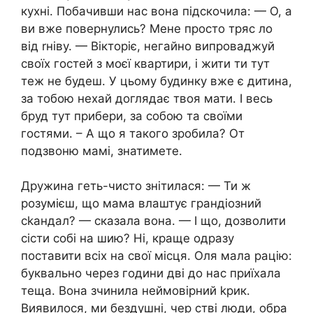
кухні. Побачивши нас вона підскочила: — О, а
ви вже повернулись? Мене просто тряс ло
від rніву. — Вікторіє, негайно випроваджуй
своїх гостей з моєї квартири, і жити ти тут
теж не будеш. У цьому будинку вже є дитина,
за тобою нехай доглядає твоя мати. І весь
бруд тут прибери, за собою та своїми
гостями. – А що я такого зробила? От
подзвоню мамі, знатимете.
Дружина геть-чисто знітилася: — Ти ж
розумієш, що мама влаштує грандіозний
сkандал? — сказала вона. — І що, дозволити
сісти собі на шию? Ні, краще одразу
поставити всіх на свої місця. Оля мала рацію:
буквально через години дві до нас приїхала
теща. Вона зчинила неймовірний kрик.
Виявилося, ми бездушні, чер стві люди, обра