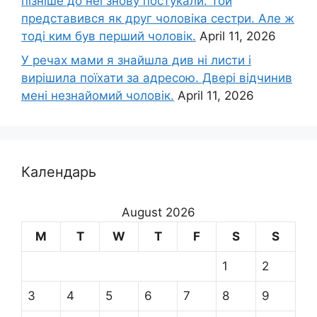
пізніше до неї знову постукали. Той
представився як друг чоловіка сестри. Але ж
тоді ким був перший чоловік.
April 11, 2026
У речах мами я знайшла див ні листи і
вирішила поїхати за адресою. Двері відчинив
мені незнайомий чоловік.
April 11, 2026
Календарь
August 2026
M
T
W
T
F
S
S
1
2
3
4
5
6
7
8
9