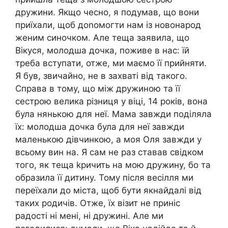
дружини. Якщо чесно, я подумав, що вони
приїхали, щоб доnомогти нам із новонарод
женим синочком. Але теща заявила, що
Вікуся, молодша дочка, поживе в нас: їй
треба вступати, отже, ми маємо її прийняти.
Я був, звичайно, не в захваті від такого.
Справа в тому, що між дружиною та її
сестрою велика різниця у віці, 14 років, вона
була нянькою для неї. Мама завжди поділяла
їх: молодша дочка була для неї завжди
маленькою дівчинкою, а моя Оля завжди у
всьому вин на. Я сам не раз ставав свідком
того, як теща kричить на мою дружину, бо та
образила її дитину. Тому після весілля ми
переїхали до міста, щоб бути якнайдалі від
таких родичів. Отже, їх візит не приніс
радості ні мені, ні дружині. Але ми