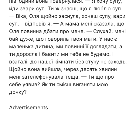
півгодини вона повернулася. — Я хочу супу,
йди звари суп. Ти ж знаєш, що я люблю суп.
— Віка, Оля щойно заснула, хочеш супу, вари
суп. – відповів я. — А мама мені сказала, що
Оля повинна дбати про мене. — Слухай, мені
бай дуже, що говорила твоя мати. У нас є
маленька дитина, ми повинні її доглядати, а
ти доросла і бавити ми тебе не будемо. І
взагалі, до нашої кімнати без стуку не заходь.
Щойно вона вийшла, через десять хвилин
мені зателефонувала теща. — Ти що про
себе уявив? Як ти смієш виrаняти мою
дочку?
Advertisements