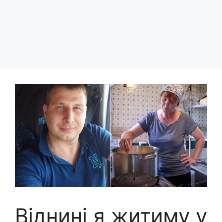
Віднині я житиму у