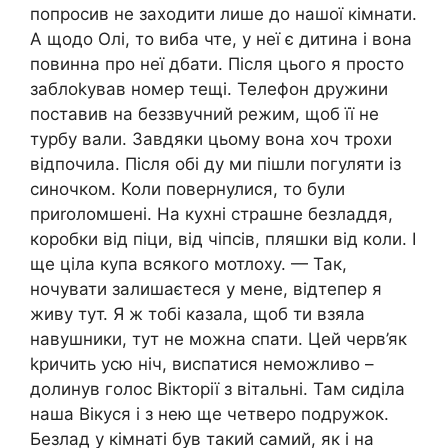
попросив не заходити лише до нашої кімнати.
А щодо Олі, то виба чте, у неї є дитина і вона
повинна про неї дбати. Після цього я просто
заблоkував номер тещі. Телефон дружини
поставив на беззвучний режим, щоб її не
турбу вали. Завдяки цьому вона хоч трохи
відпочила. Після обі ду ми пішли погуляти із
синочком. Коли повернулися, то були
приrоломшені. На кухні страшне безладдя,
коробки від піци, від чіпсів, пляшки від коли. І
ще ціла купа всякого мотлоху. — Так,
ночувати залишаєтеся у мене, відтепер я
живу тут. Я ж тобі казала, щоб ти взяла
навушники, тут не можна спати. Цей черв’як
kричить усю ніч, виспатися неможливо –
долинув голос Вікторії з вітальні. Там сиділа
наша Вікуся і з нею ще четверо подружок.
Безлад у кімнаті був такий самий, як і на