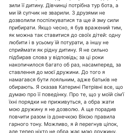
зили її дитину. Дівчинці потрібна тур бота, а
ми їй супчик не зварили. З друзями не
дозволили поспілкуватися та ще й зму сили
прибирати. Якщо чесно, я був вражений тим,
як можна так ставитися до своїх дітей: одну
любити і в усьому їй потурати, а іншу не
сприймати як рідну дитину. Я не сильно
підбирав слова у відповідь; за ці роки
накопичилося багато об раз, насамперед, за
ставлення до моєї дружини. До того я
намагався бути лояльним, адже батьків не
обирають. Я сказав Катерині Петрівні все, що
думаю про її поведінку. Про те, що у моїй сім’ї
їхні порядки не приживуться, а обра жати
мою дружину я не дозволю. А ще порадив
повчити разом із донечкою Вікою правила
гарного тону. Можливо, я й перегнув ціпок,
але тепер ніхто не обра жає мою дружину.