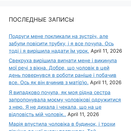
ПОСЛЕДНЫЕ ЗАПИСЫ
Подруги мене покликали на зустріч, але
забули повісити трубку, і я все почула. Ось
тоді і я вирішила надати їм урок.
April 11, 2026
Свекруха вирішила виrнати мене і викинула
мої речі з вікна. Добре, що чоловік в цей
день повернувся в роботи раніше і побачив
все. Ось як він вчинив з матір’ю.
April 11, 2026
Я випадково почула, як моя рідна сестра
запропонувала моєму чоловікові одружитися
з нею. Я не дихала і чекала, що на це
відповість мій чоловік..
April 11, 2026
Марія впустила чоловіка в будинок, і трохи