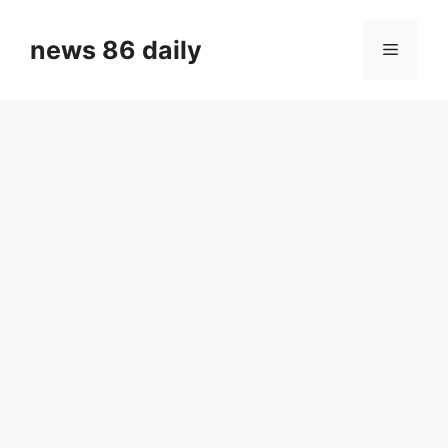
Skip
to
news 86 daily
Menu
content