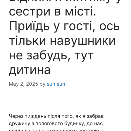
сестри в місті.
Приїдь у гості, ось
тільки навушники
не забудь, тут
дитина
May 2, 2025
by
sun sun
Через тиждень після того, як я забрав
дружину з полоrового будинку, до нас
прийшла теща з молодшою сестрою