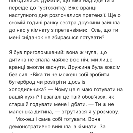
погодилися: думали, що Віка надійде та й
переїде до гуртожитку. Вже вранці
наступного дня розпочалися претензії. Ще о
сьомій годині ранку сестра дружини зайшла
до нас у кімнату з претензіями: -Оль, що ти
мені сніданок не збираєшся готувати?
Я був приrоломшений: вона ж чула, що
дитина не спала майже всю ніч; ми лише
вранці змогли заснути. Дружина була зовсім
без сил. -Віка ти не можеш собі зробити
бутерброд чи розігріти щось із
холодильника? — Чому це я маю готувати на
вашій кухні? І взагалі це твій обов’язок, як
старшій годувати мене і дбати. — Ти ж не
маленька дитина, — втрутився я у розмову.
— Можеш і сама собі готувати. Вона
демонстративно вийшла із кімнати. За