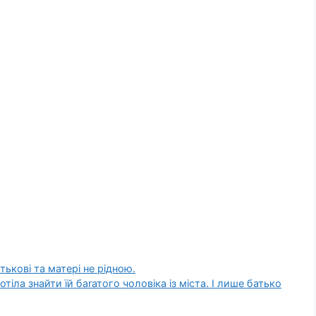
ькові та матері не рідною.
тіла знайти їй баrатого чоловіка із міста. І лише батько