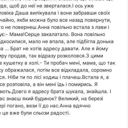
буде, щоб до неї не зверталася.І ось уже
ловіка Даша вилікувала і вони забравши своїх
ичайно, якби можна було все назад повернути,
о не повернеш.Анна повільно встала з лави і
чує:- Мама!Серце закалатало. Вона повільно
ідкосилися, мало не впала, але підбігла донька
ла … Брат не хотів адресу давати. Але я йому
ру продав, так відразу розколовся.З цими
а кушетку в холі.- Ти пробач мені, мама, що так
ку ображалася, потім все відкладала, соромно
я. Ніби ти по лісі ходиш і плачеш.Встала я, а
е розповіла, а він мені їдь і помирись. Я
нають.Довго я адресу брата шукала, знайшла. І
нас знаєш який будинок? Великий, на березі
рі погано, вези її до нас.Анна вдячно
 це вже були сльози радості.