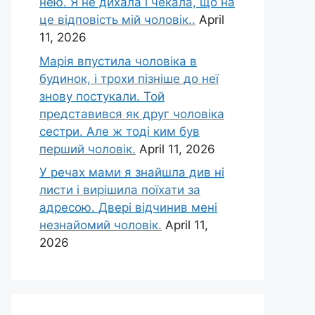
нею. Я не дихала і чекала, що на
це відповість мій чоловік..
April
11, 2026
Марія впустила чоловіка в
будинок, і трохи пізніше до неї
знову постукали. Той
представився як друг чоловіка
сестри. Але ж тоді ким був
перший чоловік.
April 11, 2026
У речах мами я знайшла див ні
листи і вирішила поїхати за
адресою. Двері відчинив мені
незнайомий чоловік.
April 11,
2026