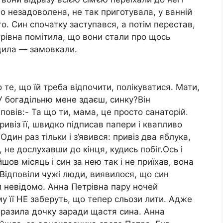
но незадоволена, не так приготувала, у ванній
го. Син спочатку заступався, а потім перестав,
рівна помітила, що вони стали про щось
одила — замовкали.
о те, що їй треба відпочити, полікуватися. Мати,
 У богадільню мене здаєш, синку?Він
повів:- Та що ти, мама, це просто санаторій.
ивіз її, швидко підписав папери і квапливо
дин раз тільки і з’явився: привіз два яблука,
, не дослухавши до кінця, кудись побіг.Ось і
шов місяць і син за нею так і не приїхав, вона
Відповіли чужі люди, виявилося, що син
и невідомо. Анна Петрівна пару ночей
у її НЕ заберуть, що тепер сльози лити. Адже
бразила дочку заради щастя сина. Анна