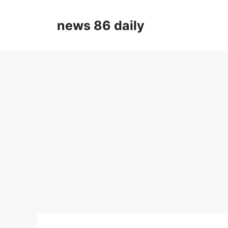
Skip
to
news 86 daily
content