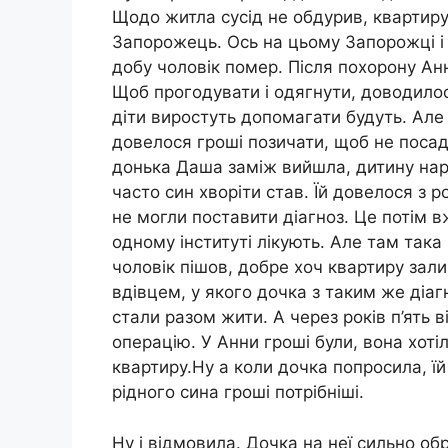
Щодо житла сусід не обдурив, квартиру
Запорожець. Ось на цьому Запорожці і 
добу чоловік помер. Після похорону Ан
Щоб прогодувати і одягнути, доводилос
діти виростуть допомагати будуть. Але
довелося гроші позичати, щоб не посад
донька Даша заміж вийшла, дитину наро
часто син хворіти став. Їй довелося з р
не могли поставити діагноз. Це потім в
одному інституті лікують. Але там така 
чоловік пішов, добре хоч квартиру зали
вдівцем, у якого дочка з таким же діа
стали разом жити. А через років п’ять ві
операцію. У Анни гроші були, вона хотіл
квартиру.Ну а коли дочка попросила, ї
рідного сина гроші потрібніші.
Ну і відмовила. Дочка на неї сильно об