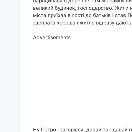
народилася в деревне.Там ж і заміж ви
великий будинок, господарство. Жили не
міста приїхав в гості до батьків і став 
зарплата хороша і житло відразу дають
Advertisements
Ну Петро і загорівся, давай так давай п