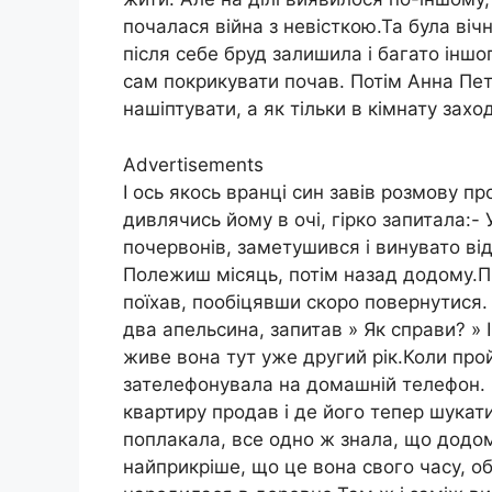
почалася війна з невісткою.Та була віч
після себе бруд залишила і багато іншо
сам покрикувати почав. Потім Анна Пет
нашіптувати, а як тільки в кімнату зах
Advertisements
І ось якось вранці син завів розмову пр
дивлячись йому в очі, гірко запитала:-
почервонів, заметушився і винувато від
Полежиш місяць, потім назад додому.Пр
поїхав, пообіцявши скоро повернутися. О
два апельсина, запитав » Як справи? » І
живе вона тут уже другий рік.Коли прой
зателефонувала на домашній телефон. 
квартиру продав і де його тепер шукат
поплакала, все одно ж знала, що додом
найприкріше, що це вона свого часу, о