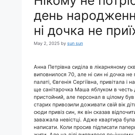
Нікому не потріб
день народження
ні дочка не при
May 2, 2025
by
sun sun
Анна Петрівна сиділа в лікарняному скве
виповнилося 70, але ні син ні дочка не 
палаті, Євгенія Сергіївна, привітала і 
ще санітарочка Маша яблуком в честь 
пристойний, але персонал в цілому бу
старих привозили доживати свій вік діт
сюди привіз син, як він сказав відпочит
заважала невістці. Адже квартира була 
написати. Коли просив підписати папери
жити. Але на ділі виявилося по-іншому, 