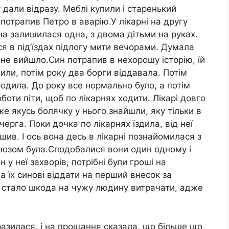
 дали відразу. Меблі купили і старенький
потрапив Петро в аварію.У лікарні на другу
на залишилася одна, з двома дітьми на руках.
я в під’їздах підлогу мити вечорами. Думала
 не вийшло.Син потрапив в нехорошу історію, їй
или, потім року два борги віддавала. Потім
дила. До року все нормально було, а потім
оботи піти, щоб по лікарнях ходити. Лікарі довго
же якусь болячку у нього знайшли, яку тільки в
черга. Поки дочка по лікарнях їздила, від неї
шив. І ось вона десь в лікарні познайомилася з
гнозом була.Сподобалися вони один одному і
н у неї захворів, потрібні були гроші на
а їх синові віддати на перший внесок за
й стало шкода на чужу людину витрачати, адже
разилася, і на прощання сказала, що більше що