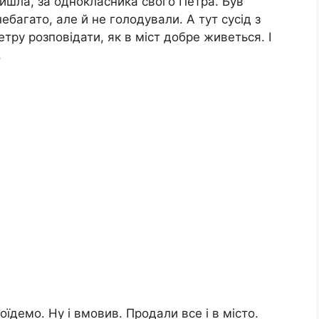
йшла, за однокласника свого Петра. Був
багато, але й не голодували. А тут сусід з
Петру розповідати, як в міст добре живеться. І
.
оїдемо. Ну і вмовив. Продали все і в місто.