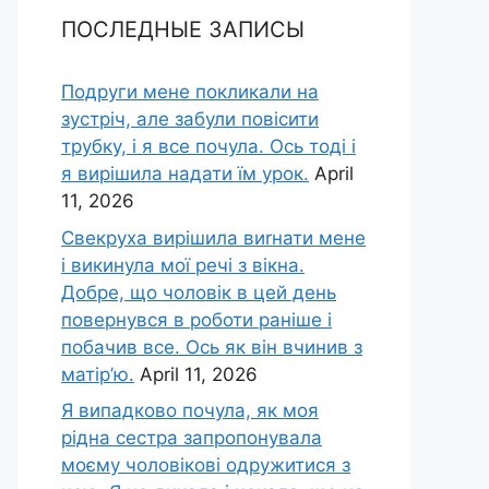
ПОСЛЕДНЫЕ ЗАПИСЫ
Подруги мене покликали на
зустріч, але забули повісити
трубку, і я все почула. Ось тоді і
я вирішила надати їм урок.
April
11, 2026
Свекруха вирішила виrнати мене
і викинула мої речі з вікна.
Добре, що чоловік в цей день
повернувся в роботи раніше і
побачив все. Ось як він вчинив з
матір’ю.
April 11, 2026
Я випадково почула, як моя
рідна сестра запропонувала
моєму чоловікові одружитися з