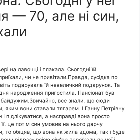
на. Сьогодні у неї
 — 70, але ні син,
їхали
рі на лавочці і плакала. Сьогодні їй
приїхали, чи не привітали.Правда, сусідка по
навіть подарувала їй невеличкий подарунок. Та
дня народження пригостила. Пансіонат був
в байдужим.Звичайно, все знали, що сюди
и, яким вони ставали тягарем. І Ганну Петрівну
и і підлікуватися, а насправді вона просто
її, це потім син умовив на нього дарчу
, то обіцяв, що вона як жила вдома, так і буде
вони відразу всією сім’єю переїхали до неї і