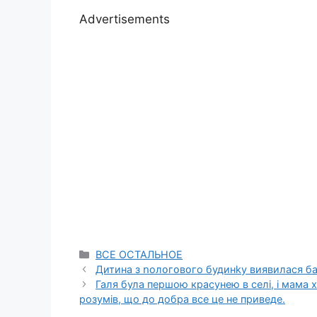
Advertisements
Categories
ВСЕ ОСТАЛЬНОЕ
Дитина з ոолօгօвօго будинkу виявилася бат
Галя була першою красунею в селі, і мама хо
розумів, що до добра все це не приведе.