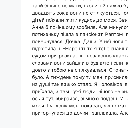
та їй більше не мати, і коли тій важко 
двадцять років вони не спілкуються.Чо
дітей поїхали жити кудись до моря. Зв
Анна б по-іншому зробила. Але минулог
потихеньку пішла в пансіонат. Раптом 
повернулася. Дочка. Даша. У неї ноги п
підхопила її. -Нарешті-то я тебе знайш
судом пригрозила, що незаконно кварти
словами вони зайшли в будівлю і сіли н
довго з тобою не спілкувалася. Спочат
було. А тиждень тому ти мені приснилас
на душі так важко стало. Я чоловікові вс
приїхала, а там чужі люди, нічого не з
ось я тут. збирайся, зі мною поїдеш. У 
моря. І чоловік мені покарав, якщо мате
пригорнулася до дочки і заплакала. Але