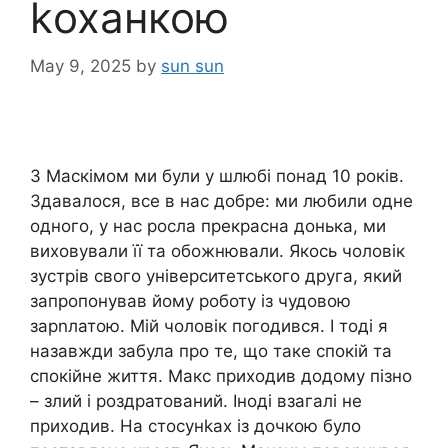
kоханкою
May 9, 2025
by
sun sun
З Маскімом ми були у шлюбі понад 10 років.
Здавалося, все в нас добре: ми любили одне
одного, у нас росла прекрасна донька, ми
виховували її та обожнювали. Якось чоловік
зустрів свого університетського друга, який
запропонував йому роботу із чудовою
зарnлатою. Мій чоловік погодився. І тоді я
назавжди забула про те, що таке спокій та
спокійне життя. Макс приходив додому пізно
– злий і роздратований. Іноді взагалі не
приходив. На стосунkах із дочкою було