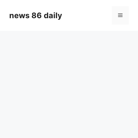
Skip
to
news 86 daily
Menu
content