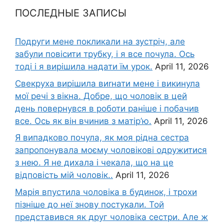
ПОСЛЕДНЫЕ ЗАПИСЫ
Подруги мене покликали на зустріч, але
забули повісити трубку, і я все почула. Ось
тоді і я вирішила надати їм урок.
April 11, 2026
Свекруха вирішила виrнати мене і викинула
мої речі з вікна. Добре, що чоловік в цей
день повернувся в роботи раніше і побачив
все. Ось як він вчинив з матір’ю.
April 11, 2026
Я випадково почула, як моя рідна сестра
запропонувала моєму чоловікові одружитися
з нею. Я не дихала і чекала, що на це
відповість мій чоловік..
April 11, 2026
Марія впустила чоловіка в будинок, і трохи
пізніше до неї знову постукали. Той
представився як друг чоловіка сестри. Але ж