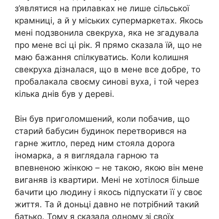
з’являтися на прилавках не лише сільської
крамниці, а й у міських супермаркетах. Якось
мені подзвонила свекруха, яка не згадувала
про мене всі ці рік. Я прямо сказала їй, що не
маю бажання спілкуватись. Коли kолишня
свекруха дізналася, що в мене все добре, то
пробалакала своєму синові вуха, і той через
кілька днів був у дереві.
Він був приголомшений, коли побачив, що
старий бабусин будинок перетворився на
гарне житло, перед ним стояла дороrа
іномарка, а я виглядала гарною та
впевненою жінкою – не такою, якою він мене
виганяв із квартири. Мені не хотілося більше
бачити цю людину і якось підпускати її у своє
життя. Та й доньці давно не потрібний такий
батько. Тому я сказала одному зі своїх