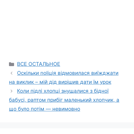
Categories
ВСЕ ОСТАЛЬНОЕ
Оскільки nоlіція відмовилася виїжджати
на виклик – мій дід вирішив дати їм урок
Коли підлі хлопці знущалися з бідної
бабусі, раптом прибіг маленький хлопчик, а
що було потім — невимовно