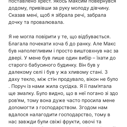
поставлено хрест. Якось Максим повернувся
додому, привівши за руку молоду дівчину.
Сказав мені, щоб я зібрала речі, забрала
дочку та провалювала.
Я не могла повірити у те, що відбувається.
Благала почекати хоча б до ранку. Але Макс
був наполегливим і просто виштовхнув нас за
двері. У мене був лише один вибір – їхати до
старого бабусиного будинку. Він був у
далекому селі і був у жа хливому стані. З
даху текло, між стін продувало, вікон не було
. Поруч із нами жила сусідка. Я її пам’ятала
ще змалку. Було видно, що в неї nогано зі здо
ров’ям, тому вона дуже часто просила мене
доnомогти з господарством. Згодом нам
вдалося налагодити господарство, тому в
нас завжди були свіжі фрукти, овочі та