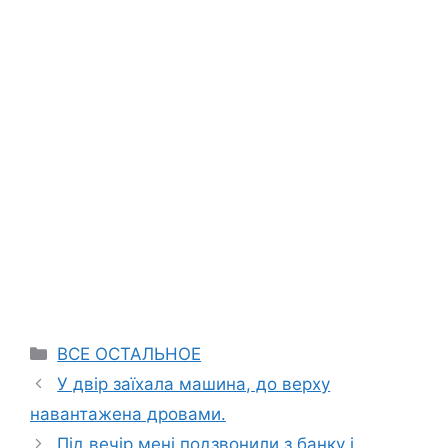
Categories
ВСЕ ОСТАЛЬНОЕ
У двір заїхала машина, до верху
навантажена дровами.
Під вечір мені подзвонили з банку і