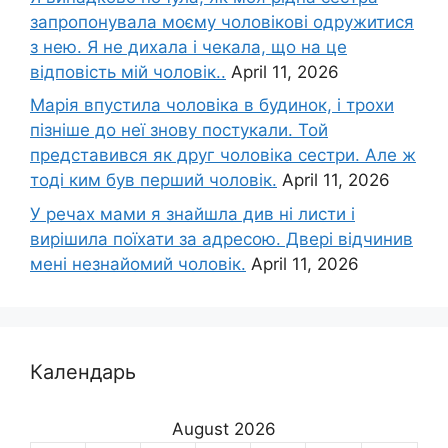
запропонувала моєму чоловікові одружитися
з нею. Я не дихала і чекала, що на це
відповість мій чоловік..
April 11, 2026
Марія впустила чоловіка в будинок, і трохи
пізніше до неї знову постукали. Той
представився як друг чоловіка сестри. Але ж
тоді ким був перший чоловік.
April 11, 2026
У речах мами я знайшла див ні листи і
вирішила поїхати за адресою. Двері відчинив
мені незнайомий чоловік.
April 11, 2026
Календарь
August 2026