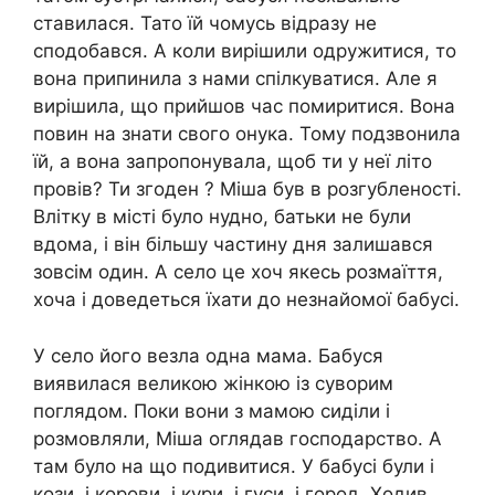
ставилася. Тато їй чомусь відразу не
сподобався. А коли вирішили одружитися, то
вона припинила з нами спілкуватися. Але я
вирішила, що прийшов час помиритися. Вона
повин на знати свого онука. Тому подзвонила
їй, а вона запропонувала, щоб ти у неї літо
провів? Ти згоден ? Міша був в розгубленості.
Влітку в місті було нудно, батьки не були
вдома, і він більшу частину дня залишався
зовсім один. А село це хоч якесь розмаїття,
хоча і доведеться їхати до незнайомої бабусі.
У село його везла одна мама. Бабуся
виявилася великою жінкою із суворим
поглядом. Поки вони з мамою сиділи і
розмовляли, Міша оглядав господарство. А
там було на що подивитися. У бабусі були і
кози, і корови, і кури, і гуси, і город. Ходив