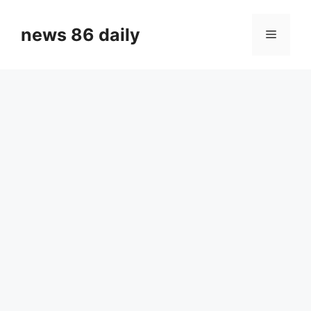
Skip
to
news 86 daily
Menu
content