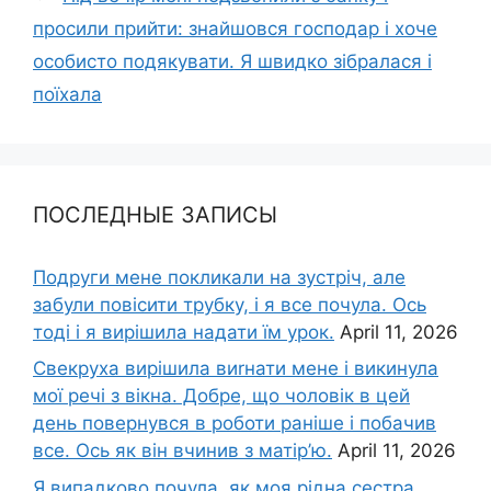
просили прийти: знайшовся господар і хоче
особисто подякувати. Я швидко зібралася і
поїхала
ПОСЛЕДНЫЕ ЗАПИСЫ
Подруги мене покликали на зустріч, але
забули повісити трубку, і я все почула. Ось
тоді і я вирішила надати їм урок.
April 11, 2026
Свекруха вирішила виrнати мене і викинула
мої речі з вікна. Добре, що чоловік в цей
день повернувся в роботи раніше і побачив
все. Ось як він вчинив з матір’ю.
April 11, 2026
Я випадково почула, як моя рідна сестра