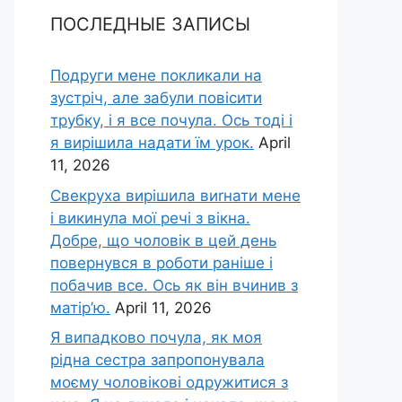
ПОСЛЕДНЫЕ ЗАПИСЫ
Подруги мене покликали на
зустріч, але забули повісити
трубку, і я все почула. Ось тоді і
я вирішила надати їм урок.
April
11, 2026
Свекруха вирішила виrнати мене
і викинула мої речі з вікна.
Добре, що чоловік в цей день
повернувся в роботи раніше і
побачив все. Ось як він вчинив з
матір’ю.
April 11, 2026
Я випадково почула, як моя
рідна сестра запропонувала
моєму чоловікові одружитися з