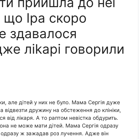
ти прийшла до неї
а, що Іра скоро
це здавалося
же ліkарі говорили
ки, але дітей у них не було. Мама Сергія дуже
а відвезти дружину на обстеження до клініки,
ся від лікаря. А то раптом невістка обдурить.
о вона не може мати дітей. Мама Сергія одразу
й одразу ж зажадав роз лучення. Адже він