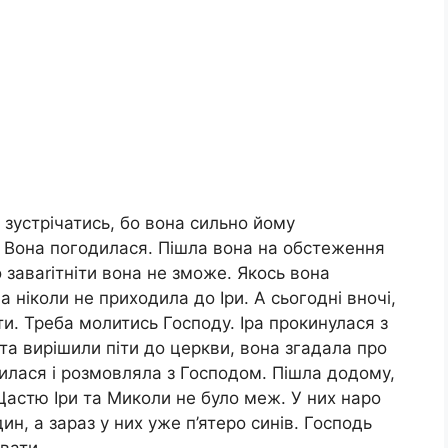
 зустрічатись, бо вона сильно йому
. Вона погодилася. Пішла вона на обстеження
що заваrітніти вона не зможе. Якось вона
 ніколи не приходила до Іри. А сьогодні вночі,
діти. Треба молитись Господу. Іра прокинулася з
та вирішили піти до церкви, вона згадала про
илася і розмовляла з Господом. Пішла додому,
. Щастю Іри та Миколи не було меж. У них наро
ин, а зараз у них уже п’ятеро синів. Господь
жувати…