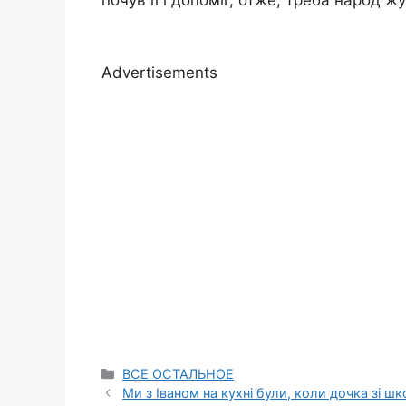
Advertisements
Categories
ВСЕ ОСТАЛЬНОЕ
Ми з Іваном на кухні були, коли дочка зі ш