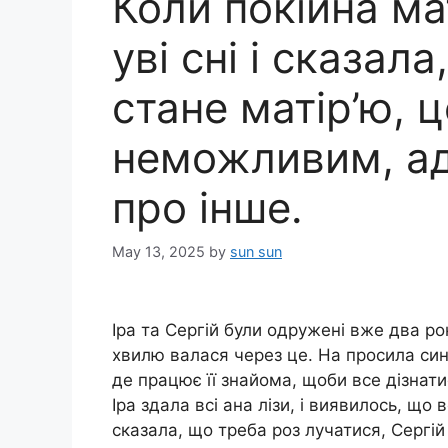
Коли покійна ма
уві сні і сказал
стане матір’ю, 
неможливим, ад
про інше.
May 13, 2025
by
sun sun
Іра та Сергій були одружені вже два ро
хвилю валася через це. На просила син
де працює її знайома, щоби все дізнати
Іра здала всі ана лізи, і виявилось, щ
сказала, що треба роз лучатися, Сергі