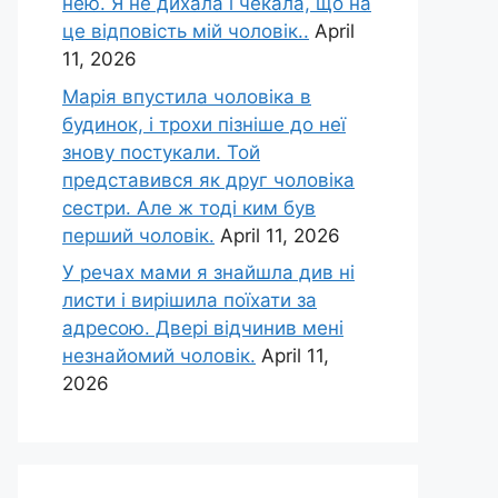
нею. Я не дихала і чекала, що на
це відповість мій чоловік..
April
11, 2026
Марія впустила чоловіка в
будинок, і трохи пізніше до неї
знову постукали. Той
представився як друг чоловіка
сестри. Але ж тоді ким був
перший чоловік.
April 11, 2026
У речах мами я знайшла див ні
листи і вирішила поїхати за
адресою. Двері відчинив мені
незнайомий чоловік.
April 11,
2026