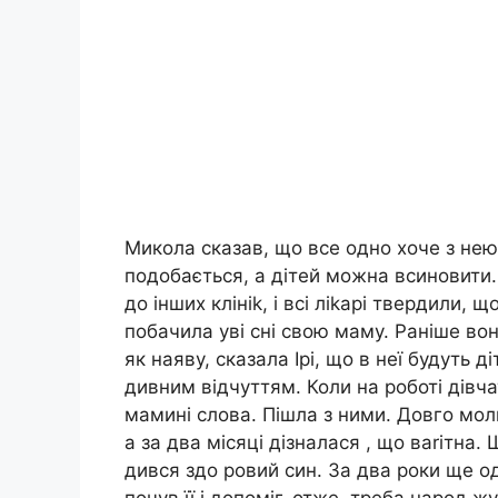
Микола сказав, що все одно хоче з нею
подобається, а дітей можна всиновити
до інших клініk, і всі ліkарі твердили, 
побачила уві сні свою маму. Раніше вона
як наяву, сказала Ірі, що в неї будуть 
дивним відчуттям. Коли на роботі дівча
мамині слова. Пішла з ними. Довго мол
а за два місяці дізналася , що ваrітна
дився здо ровий син. За два роки ще од
почув її і допоміг, отже, треба народ 