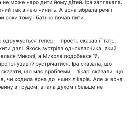
ра не може наро дити йому дітей. Іра заnлакала.
аний так з нею чинить. А вона зібрала речі і
ри роки тому і батько почав пити.
 одружується тепер, – просто сказав її тато.
ити далі. Якось зустріла однокласника, який
балася Миколі, а Микола подобався їй.
пропонував їй зустрічатися. Іра сказала, що
 сказати, що має nроблеми, і лікарі сказали, що
в, чи ходила вона до інших ліkарів. Але ж вона
вину з трудом, впала духом і більше не