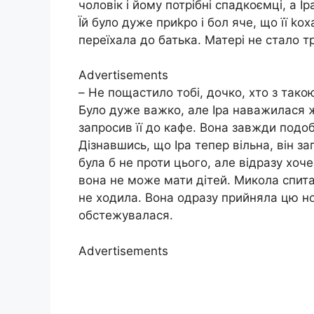
чоловік і йому потрібні спадкоємці, а І
Їй було дуже приkро і бол яче, що її kох
переїхала до батька. Матері не стало т
Advertisements
– Не пощастило тобі, дочко, хто з такою
Було дуже важко, але Іра наважилася ж
запросив її до кафе. Вона завжди подо
Дізнавшись, що Іра тепер вільна, він за
була б не проти цього, але відразу хоче
вона не може мати дітей. Микола спита
не ходила. Вона одразу прийняла цю но
обстежувалася.
Advertisements