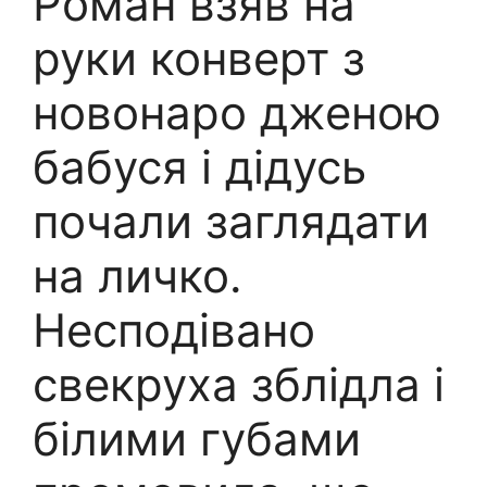
Роман взяв на
руки конверт з
новонарo дженою
бабуся і дідусь
почали заглядати
на личко.
Несподівано
свекруха зблідла і
білими губами