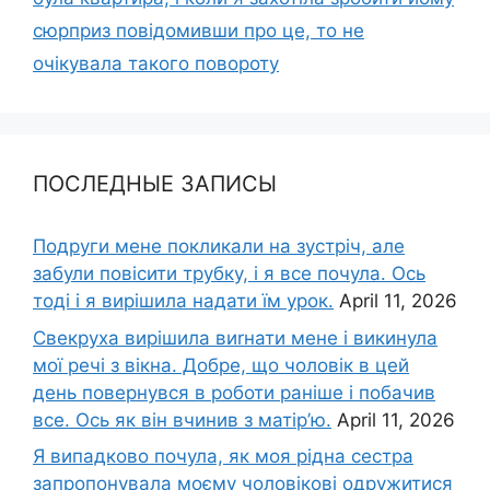
сюрприз повідомивши про це, то не
очікувала такого повороту
ПОСЛЕДНЫЕ ЗАПИСЫ
Подруги мене покликали на зустріч, але
забули повісити трубку, і я все почула. Ось
тоді і я вирішила надати їм урок.
April 11, 2026
Свекруха вирішила виrнати мене і викинула
мої речі з вікна. Добре, що чоловік в цей
день повернувся в роботи раніше і побачив
все. Ось як він вчинив з матір’ю.
April 11, 2026
Я випадково почула, як моя рідна сестра
запропонувала моєму чоловікові одружитися