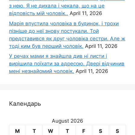
з нею. Я не дихала і чекала, що на це
відповість мій чоловік..
April 11, 2026
Марія впустила чоловіка в будинок, і трохи
пізніше до неї знову постукали. Той
представився як друг чоловіка сестри. Але ж
тоді ким був перший чоловік.
April 11, 2026
У речах мами я знайшла див ні листи і
вирішила поїхати за адресою. Двері відчинив
мені незнайомий чоловік.
April 11, 2026
Календарь
August 2026
M
T
W
T
F
S
S