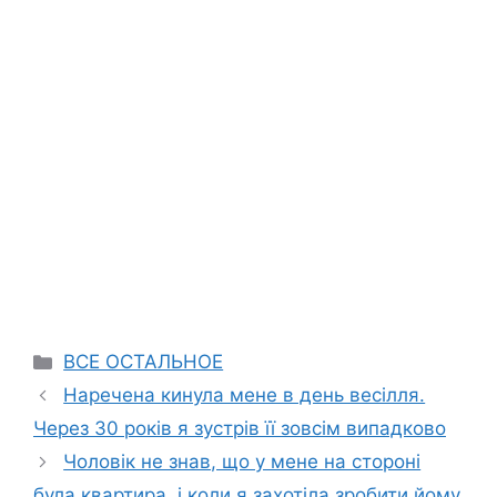
Categories
ВСЕ ОСТАЛЬНОЕ
Наречена кинула мене в день весілля.
Через 30 років я зустрів її зовсім випадково
Чоловік не знав, що у мене на стороні
була квартира, і коли я захотіла зробити йому