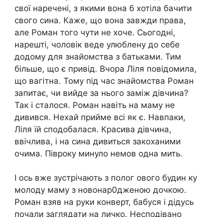
свої наречені, з якими вона б хотіла бачити
свого сина. Каже, що вона завжди права,
але Роман того чути не хоче. Сьогодні,
нарешті, чоловік веде улюблену до себе
додому для знайомства з батьками. Тим
більше, що є привід. Вчора Ліля повідомила,
що вагітна. Тому під час знайомства Роман
запитає, чи вийде за нього заміж дівчина?
Так і сталося. Роман навіть на маму не
дивився. Нехай прийме всі як є. Навпаки,
Ліля їй сподобалася. Красива дівчина,
ввічлива, і на сина дивиться закоханими
очима. Півроку минуло немов одна мить.
І ось вже зустрічають з полог ового будин ку
молоду маму з новонар0дженою дочкою.
Роман взяв на руки конверт, бабуся і дідусь
почали заглядати на личко. Несподівано