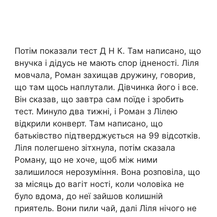
Потім показали тест Д Н К. Там написано, що
внучка і дідусь не мають спор ідненості. Ліля
мовчала, Роман захищав дружину, говорив,
що там щось наплутали. Дівчинка його і все.
Він сказав, що завтра сам поїде і зробить
тест. Минуло два тижні, і Роман з Лілею
відкрили конверт. Там написано, що
батьківство підтверджується на 99 відсотків.
Ліля полегшено зітхнула, потім сказала
Роману, що не хоче, щоб між ними
залишилося нерозуміння. Вона розповіла, що
за місяць до вагіт ності, коли чоловіка не
було вдома, до неї зайшов колишній
приятель. Вони пили чай, далі Ліля нічого не