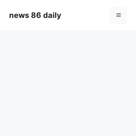
Skip
to
news 86 daily
Menu
content