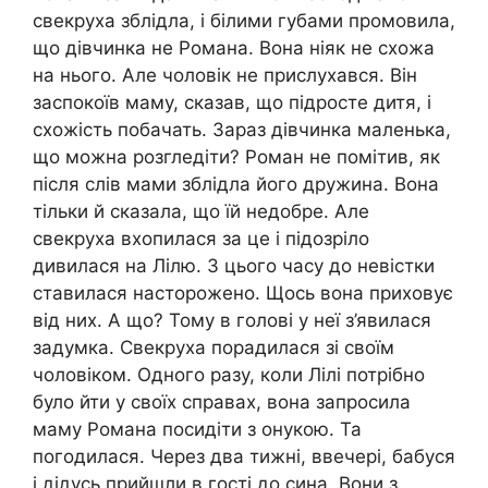
свекруха зблідла, і білими губами промовила,
що дівчинка не Романа. Вона ніяк не схожа
на нього. Але чоловік не прислухався. Він
заспокоїв маму, сказав, що підросте дитя, і
схожість побачать. Зараз дівчинка маленька,
що можна розгледіти? Роман не помітив, як
після слів мами зблідла його дружина. Вона
тільки й сказала, що їй недобре. Але
свекруха вхопилася за це і підозріло
дивилася на Лілю. З цього часу до невістки
ставилася насторожено. Щось вона приховує
від них. А що? Тому в голові у неї з’явилася
задумка. Свекруха порадилася зі своїм
чоловіком. Одного разу, коли Лілі потрібно
було йти у своїх справах, вона запросила
маму Романа посидіти з онукою. Та
погодилася. Через два тижні, ввечері, бабуся
і дідусь прийшли в гості до сина. Вони з