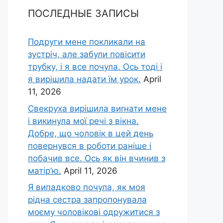
ПОСЛЕДНЫЕ ЗАПИСЫ
Подруги мене покликали на
зустріч, але забули повісити
трубку, і я все почула. Ось тоді і
я вирішила надати їм урок.
April
11, 2026
Свекруха вирішила виrнати мене
і викинула мої речі з вікна.
Добре, що чоловік в цей день
повернувся в роботи раніше і
побачив все. Ось як він вчинив з
матір’ю.
April 11, 2026
Я випадково почула, як моя
рідна сестра запропонувала
моєму чоловікові одружитися з