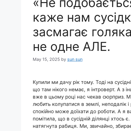
«Не подобається
каже нам сусідк
засмагає голяка.
не одне АЛЕ.
May 15, 2025
by
sun sun
Куnили ми дачу рік тому. Тоді на сусідні
що там нікого немає, я інтроверт. А з і
вже в цьому році нас чекав сюрприз. М
любить колупатися в землі, неподалік і р
спокійно може доїхати до роботи. А я в
помітила, що в сусідній ділянці хтось є
натягнута рабиця. Ми, звичайно, збира