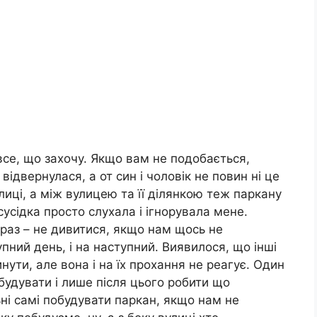
все, що захочу. Якщо вам не подобається,
ідвернулася, а от син і чоловік не повин ні це
лиці, а між вулицею та її ділянкою теж паркану
сусідка просто слухала і ігнорувала мене.
 раз – не дивитися, якщо нам щось не
пний день, і на наступний. Виявилося, що інші
нути, але вона і на їх прохання не реагує. Один
обудувати і лише після цього робити що
ьні самі побудувати паркан, якщо нам не