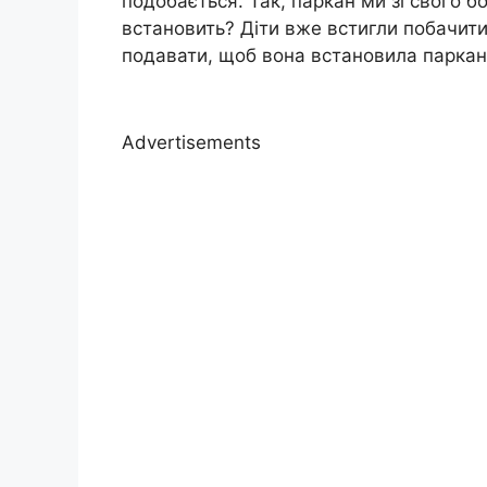
подобається. Так, паркан ми зі свого бо
встановить? Діти вже встигли побачити 
подавати, щоб вона встановила паркан 
Advertisements