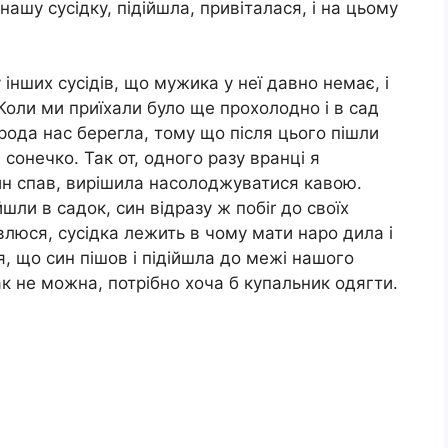
нашу сусідку, підійшла, привіталася, і на цьому
 інших сусідів, що мужика у неї давно немає, і
Коли ми приїхали було ще прохолодно і в сад
рода нас берегла, тому що після цього пішли
, сонечко. Так от, одного разу вранці я
син спав, вирішила насолоджуватися кавою.
шли в садок, син відразу ж побіr до своїх
ивлюся, сусідка лежить в чому мати наро дила і
, що син пішов і підійшла до межі нашого
ак не можна, потрібно хоча б купальник одягти.