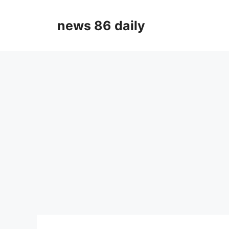
Skip
to
news 86 daily
content