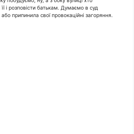
ку побудуємо, ну, а з боку вулиці хто
її і розповісти батькам. Думаємо в суд
або припинила свої провокаційні загоряння.