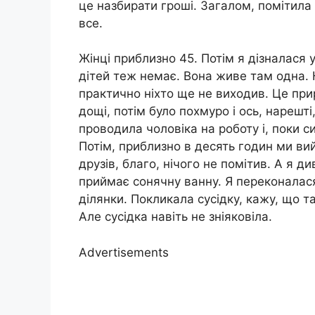
це назбирати гроші. Загалом, помітила 
все.
Жінці приблизно 45. Потім я дізналася у
дітей теж немає. Вона живе там одна. 
практично ніхто ще не виходив. Це при
дощі, потім було похмуро і ось, нарешті
проводила чоловіка на роботу і, поки 
Потім, приблизно в десять годин ми вий
друзів, благо, нічого не помітив. А я д
приймає сонячну ванну. Я переконалася
ділянки. Покликала сусідку, кажу, що т
Але сусідка навіть не зніяковіла.
Advertisements