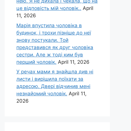
нею. Я не дихала і чекала, що на
це відповість мій чоловік..
April
11, 2026
Марія впустила чоловіка в
будинок, і трохи пізніше до неї
знову постукали. Той
представився як друг чоловіка
сестри. Але ж тоді ким був
перший чоловік.
April 11, 2026
У речах мами я знайшла див ні
листи і вирішила поїхати за
адресою. Двері відчинив мені
незнайомий чоловік.
April 11,
2026