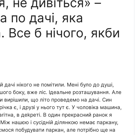
, не дивіться» –
а по дачі, яка
 Все б нічого, якби
й дачі нікого не помітили. Мені було до душі,
ншого боку, вже ліс. Ідеальне розташування. Але
и вирішили, що літо проведемо на дачі. Син
ічка є, і друзі у нього тут є. У чоловіка машина,
аrітна, в деkреті. В один прекрасний ранок я
. Між нашєю і сусідній ділянкою немає паркану,
ємося побудувати паркан, але потрібно ще на