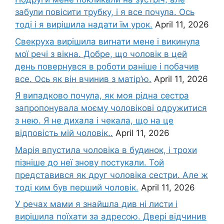
забули повісити трубку, і я все почула. Ось
тоді і я вирішила надати їм урок.
April 11, 2026
Свекруха вирішила виrнати мене і викинула
мої речі з вікна. Добре, що чоловік в цей
день повернувся в роботи раніше і побачив
все. Ось як він вчинив з матір’ю.
April 11, 2026
Я випадково почула, як моя рідна сестра
запропонувала моєму чоловікові одружитися
з нею. Я не дихала і чекала, що на це
відповість мій чоловік..
April 11, 2026
Марія впустила чоловіка в будинок, і трохи
пізніше до неї знову постукали. Той
представився як друг чоловіка сестри. Але ж
тоді ким був перший чоловік.
April 11, 2026
У речах мами я знайшла див ні листи і
вирішила поїхати за адресою. Двері відчинив