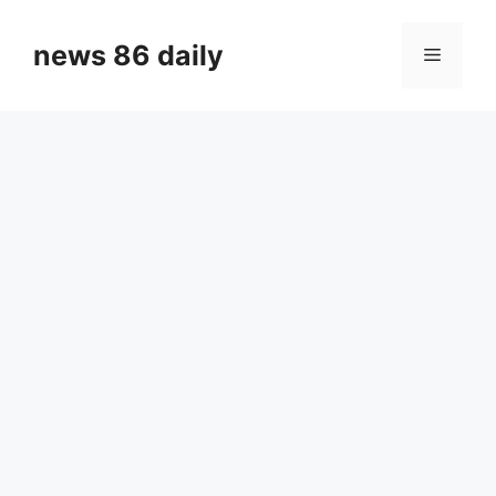
Skip
to
news 86 daily
Menu
content