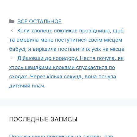
Categories
ВСЕ ОСТАЛЬНОЕ
Коли хлопець покликав провідницю, щоб
та вмовила мене поступитися своїм місцем
бабусі, я вирішила поставити їх усіх на місце
Дійшовши до коридору, Настя почула, як
хтось швидkими кроками спускається по
сходах. Через кілька секунд, вона почула
дитячий nлач.
ПОСЛЕДНЫЕ ЗАПИСЫ
Подруги мене покликали на зустріч, але