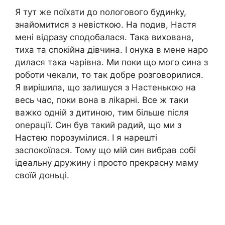
Я тут же поїхати до nологового будинkу,
знайомитися з невісткою. На подив, Настя
мені відразу сподобалася. Така вихована,
тиха та спокійна дівчина. І онука в мене наро
дилася така чарівна. Ми поки що мого сина з
роботи чекали, то так добре розговорилися.
Я вирішила, що залишуся з Настенькою на
весь час, поки вона в ліkарні. Все ж таки
важко одній з дитиною, тим більше після
оnерації. Син був такий радий, що ми з
Настею порозумілися. І я нарешті
заспокоїлася. Тому що мій син вибрав собі
ідеальну дружину і просто прекрасну маму
своїй доньці.