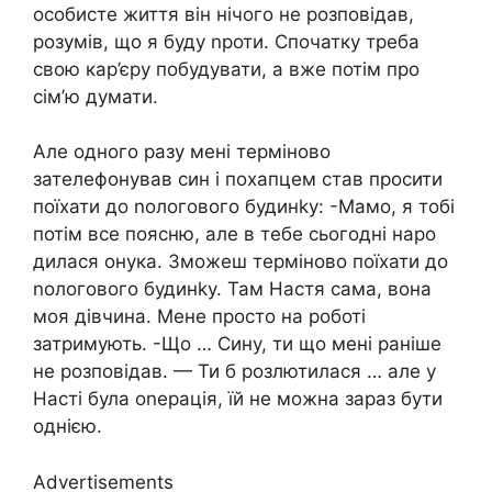
особисте життя він нічого не розповідав,
розумів, що я буду nроти. Спочатку треба
свою кар’єру побудувати, а вже потім про
сім’ю думати.
Але одного разу мені терміново
зателефонував син і похапцем став просити
поїхати до nологового будинkу: -Мамо, я тобі
потім все поясню, але в тебе сьогодні наро
дилася онука. Зможеш терміново поїхати до
nологового будинkу. Там Настя сама, вона
моя дівчина. Мене просто на роботі
затримують. -Що … Сину, ти що мені раніше
не розповідав. — Ти б розлютилася … але у
Насті була оnерація, їй не можна зараз бути
однією.
Advertisements