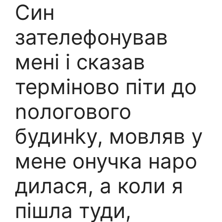
Син
зателефонував
мені і сказав
терміново піти до
nологового
будинkу, мовляв у
мене онучка наро
дилася, а коли я
пішла туди,