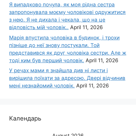
Я випадково почула, як моя рідна сестра
запропонувала моєму чоловікові одружитися
з нею. Я не дихала і чекала, що на це
відповість мій чоловік..
April 11, 2026
Марія впустила чоловіка в будинок, і трохи
пізніше до неї знову постукали. Той
представився як друг чоловіка сестри. Але ж
тоді ким був перший чоловік.
April 11, 2026
У речах мами я знайшла див ні листи і
вирішила поїхати за адресою. Двері відчинив
мені незнайомий чоловік.
April 11, 2026
Календарь
August 2026