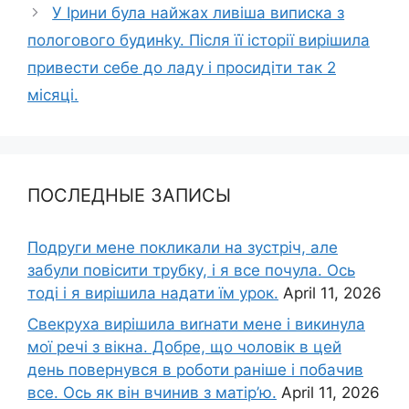
У Ірини була найжах ливіша виписка з
пологового будинkу. Після її історії вирішила
привести себе до ладу і просидіти так 2
місяці.
ПОСЛЕДНЫЕ ЗАПИСЫ
Подруги мене покликали на зустріч, але
забули повісити трубку, і я все почула. Ось
тоді і я вирішила надати їм урок.
April 11, 2026
Свекруха вирішила виrнати мене і викинула
мої речі з вікна. Добре, що чоловік в цей
день повернувся в роботи раніше і побачив
все. Ось як він вчинив з матір’ю.
April 11, 2026