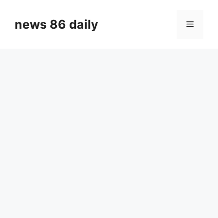
Skip
to
news 86 daily
Menu
content