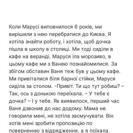
Коли Марусі виповнилося 6 років, ми
вирішили з нею перебратися до Києва. Я
хотіла знайти роботу, і хотіла, щоб дочка
пішла в школу в столиці. Ми тоді сиділи в
кафе на веранді. Маруся їла морозиво, в
цьому кафе ми з Ванею познайомилися. За
збігом обставин Ваня теж був у цьому кафе.
Ми привіталися біля барної стійки, Маруся
сиділа за столом. -Привіт. Ти що тут робиш? –
Так, ось з донькою переїхала. – У тебе є
дочка? – І у тебе. Як виявилося, перший час
Ваня дзвонив до нас додому. Мама не
говорила мені, не хотіла засмучувати. Він
хотів мені зробити пропозицію по
поверненню з відрядження, а я поїхала.