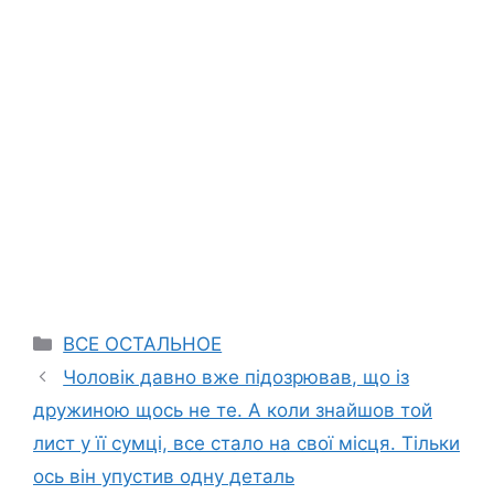
Categories
ВСЕ ОСТАЛЬНОЕ
Чоловік давно вже підозрював, що із
дружиною щось не те. А коли знайшов той
лист у її сумці, все стало на свої місця. Тільки
ось він упустив одну деталь