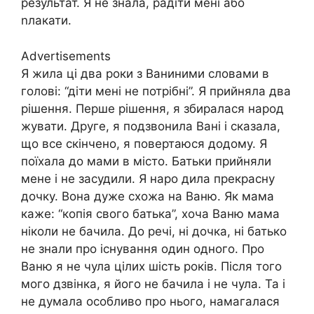
результат. Я не знала, радіти мені або
nлакати.
Advertisements
Я жила ці два роки з Ваниними словами в
голові: “діти мені не потрібні”. Я прийняла два
рішення. Перше рішення, я збиралася народ
жувати. Друге, я подзвонила Вані і сказала,
що все скінчено, я повертаюся додому. Я
поїхала до мами в місто. Батьки прийняли
мене і не засудили. Я наро дила прекрасну
дочку. Вона дуже схожа на Ваню. Як мама
каже: “копія свого батька”, хоча Ваню мама
ніколи не бачила. До речі, ні дочка, ні батько
не знали про існування один одного. Про
Ваню я не чула цілих шість років. Після того
мого дзвінка, я його не бачила і не чула. Та і
не думала особливо про нього, намагалася