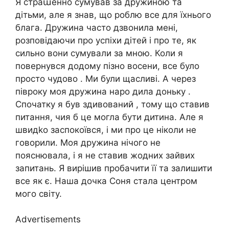
Я страաенно сумував за дружиною та
дітьми, але я знав, що роблю все для їхнього
блага. Дружина часто дзвонила мені,
розповідаючи про успіхи дітей і про те, як
сильно вони сумували за мною. Коли я
повернувся додому пізно восени, все було
просто чудово . Ми були щасливі. А через
півроку моя дружина наро дила доньку .
Спочатку я був здивований , тому що ставив
питання, чия б це могла бути дитина. Але я
швидkо заспокоївся, і ми про це ніколи не
говорили. Моя дружина нічого не
пояснювала, і я не ставив жодних зайвих
запитань. Я вирішив пробачити її та залишити
все як є. Наша дочка Соня стала центром
мого світу.
Advertisements