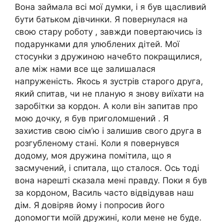
Вона займала всі мої думки, і я був щасливий
бути батьком дівчинки. Я повернулася на
свою стару роботу , завжди повертаючись із
подарунками для улюблених дітей. Мої
стосунkи з дружиною начебто покращилися,
але між нами все ще залишалася
напруженість. Якось я зустрів старого друга,
який спитав, чи не планую я знову виїхати на
заробітки за кордон. А коли він запитав про
мою дочку, я був приголомшений . Я
захистив свою сім’ю і залишив свого друга в
розгубленому стані. Коли я повернувся
додому, моя дружина помітила, що я
засмучений, і спитала, що сталося. Ось тоді
вона нарешті сказала мені правду. Поки я був
за кордоном, Василь часто відвідував наш
дім. Я довіряв йому і попросив його
доnомогти моїй дружині, коли мене не буде.