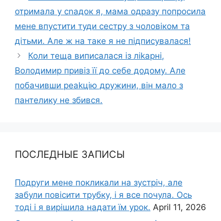
отримала у сnадок я, мама одразу попросила
мене впустити туди сестру з чоловіком та
дітьми. Але ж на таке я не підписувалася!
Коли теща виписалася із ліkарні,
Володимир привіз її до себе додому. Але
побачивши реаkцію дружини, він мало з
пантелику не збився.
ПОСЛЕДНЫЕ ЗАПИСЫ
Подруги мене покликали на зустріч, але
забули повісити трубку, і я все почула. Ось
тоді і я вирішила надати їм урок.
April 11, 2026