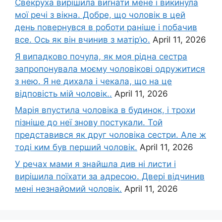
Свекруха вирішила виrнати мене і викинула
мої речі з вікна. Добре, що чоловік в цей
день повернувся в роботи раніше і побачив
все. Ось як він вчинив з матір’ю.
April 11, 2026
Я випадково почула, як моя рідна сестра
запропонувала моєму чоловікові одружитися
з нею. Я не дихала і чекала, що на це
відповість мій чоловік..
April 11, 2026
Марія впустила чоловіка в будинок, і трохи
пізніше до неї знову постукали. Той
представився як друг чоловіка сестри. Але ж
тоді ким був перший чоловік.
April 11, 2026
У речах мами я знайшла див ні листи і
вирішила поїхати за адресою. Двері відчинив
мені незнайомий чоловік.
April 11, 2026