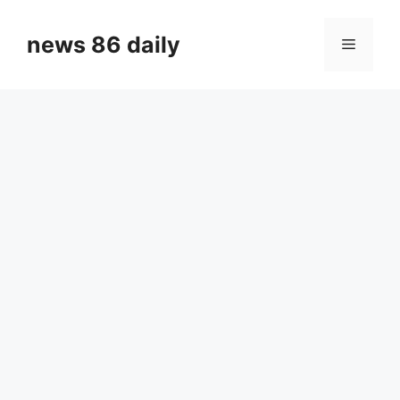
Skip
to
news 86 daily
Menu
content