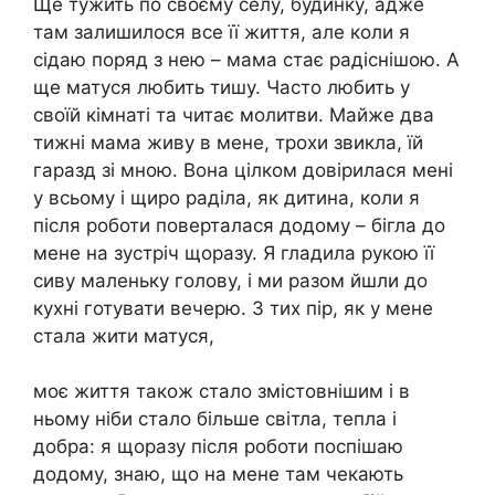
Ще тужить по своєму селу, будинку, адже
там залишилося все її життя, але коли я
сідаю поряд з нею – мама стає радіснішою. А
ще матуся любить тишу. Часто любить у
своїй кімнаті та читає молитви. Майже два
тижні мама живу в мене, трохи звикла, їй
гаразд зі мною. Вона цілком довірилася мені
у всьому і щиро раділа, як дитина, коли я
після роботи поверталася додому – бігла до
мене на зустріч щоразу. Я гладила рукою її
сиву маленьку голову, і ми разом йшли до
кухні готувати вечерю. З тих пір, як у мене
стала жити матуся,
моє життя також стало змістовнішим і в
ньому ніби стало більше світла, тепла і
добра: я щоразу після роботи поспішаю
додому, знаю, що на мене там чекають