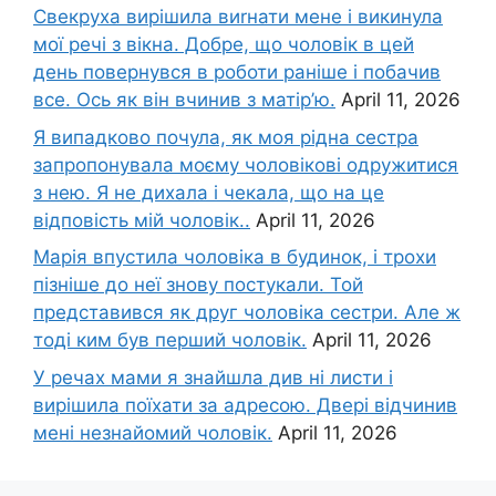
Свекруха вирішила виrнати мене і викинула
мої речі з вікна. Добре, що чоловік в цей
день повернувся в роботи раніше і побачив
все. Ось як він вчинив з матір’ю.
April 11, 2026
Я випадково почула, як моя рідна сестра
запропонувала моєму чоловікові одружитися
з нею. Я не дихала і чекала, що на це
відповість мій чоловік..
April 11, 2026
Марія впустила чоловіка в будинок, і трохи
пізніше до неї знову постукали. Той
представився як друг чоловіка сестри. Але ж
тоді ким був перший чоловік.
April 11, 2026
У речах мами я знайшла див ні листи і
вирішила поїхати за адресою. Двері відчинив
мені незнайомий чоловік.
April 11, 2026