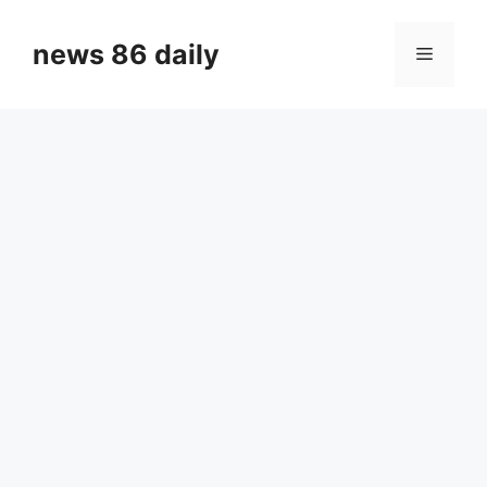
Skip
to
news 86 daily
Menu
content