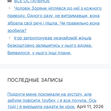
ВСЕ ОСТАЛЬНОЕ
Чоловік Зоряни чіплявся до неї з кожного
приводу. Одного разу, не витримавши, вона
зібрала свої речі і пішла. Чи правильно вона
зробила?
Ігор запропонував незнайомій жінців
безкоштовно залишитись у нього вдома.
Виявилося, у нього інші плани.
ПОСЛЕДНЫЕ ЗАПИСЫ
Подруги мене покликали на зустріч, але
забули повісити трубку, і я все почула. Ось
тоді і я вирішила надати їм урок.
April 11, 2026