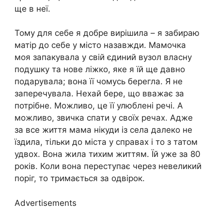
ще в неї.
Тому для себе я добре вирішила – я забираю
матір до себе у місто назавжди. Мамочка
моя запакувала у свій єдиний вузол власну
подушку та нове ліжко, яке я їй ще давно
подарувала; вона її чомусь берегла. Я не
заперечувала. Нехай бере, що вважає за
потрібне. Можливо, це її улюблені речі. А
можливо, звичка спати у своїх речах. Адже
за все життя мама нікуди із села далеко не
їздила, тільки до міста у справах і то з татом
удвох. Вона жила тихим життям. Їй уже за 80
років. Коли вона переступає через невеликий
поріг, то тримається за одвірок.
Advertisements