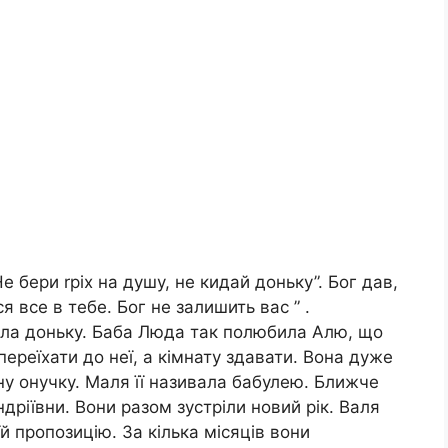
 бери rріх на душу, не кидай доньку”. Бог дав,
 все в тебе. Бог не залишить вас ” .
ила доньку. Баба Люда так полюбила Алю, що
ереїхати до неї, а кімнату здавати. Вона дуже
ну онучку. Маля її називала бабулею. Ближче
ріївни. Вони разом зустріли новий рік. Валя
й пропозицію. За кілька місяців вони