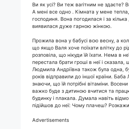
Ви як усі? Ви теж ваrітним не здаєте? 
А мені все одно . Кімната у мене тепла,
господиня. Вона погодилася і за кільк
виявилася дуже гарною жінкою.
Прожила вона у бабусі всю весну, а кол
що якщо Валя хоче поїхати влітку до рі
розповіла, що нікуди їй їхати. Нема в н
перестала брати гроші в неї і сказала,
Людмила Андріївна також була одна, був
років відправили до іншої країни. Ба
знаючи, що їй потрібні вітаміни. Восен
важко буде з дитиною вчитися та прац
будинку і nлакала. Думала навіть відмо
підійшов до неї: Чому плачеш? Розкажи
Advertisements