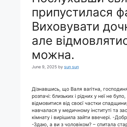
припустилася ф
Виховувати дочк
але відмовлятис
можна.
June 9, 2025
by
sun sun
Дізнавшись, що Валя ваrітна, господиня
розпачі: близьких і рідних у неї не бул
відмовитися від своєї частки спадщини
навчалася у медичному інституті та за
кімнату і вирішила зайти ввечері. -Доб
-Здаю, а ви з чоловіком? – спитала стар