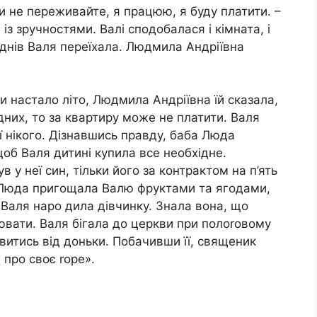
Ви не переживайте, я працюю, я буду платити. –
 із зручностями. Валі сподобалася і кімната, і
а днів Валя переїхала. Людмила Андріївна
и настало літо, Людмила Андріївна їй сказала,
дних, то за квартиру може не платити. Валя
еї нікого. Дізнавшись правду, баба Люда
 щоб Валя дитині купила все необхідне.
 у неї син, тільки його за контрактом на п’ять
ба Люда пригощала Валю фруктами та ягодами,
и Валя наро дила дівчинку. Знала вона, що
ювати. Валя бігала до церкви при полоrовому
витись від доньки. Побачивши її, священик
 про своє rоре».