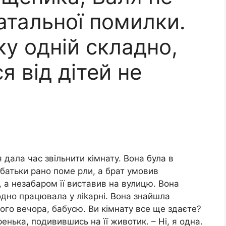
атальної помилки.
у одній складно,
я від дітей не
 дала час звільнити кімнату. Вона була в
о, батьки рано поме рли, а брат умовив
, а незабаром її виставив на вулицю. Вона
одно працювала у ліkарні. Вона знайшла
рого вечора, бабусю. Ви кімнату все ще здаєте?
енька, подивившись на її животик. – Ні, я одна.