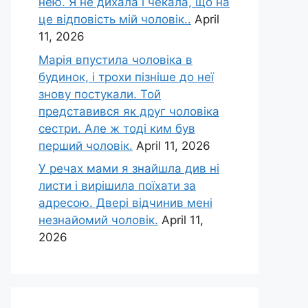
нею. Я не дихала і чекала, що на
це відповість мій чоловік..
April
11, 2026
Марія впустила чоловіка в
будинок, і трохи пізніше до неї
знову постукали. Той
представився як друг чоловіка
сестри. Але ж тоді ким був
перший чоловік.
April 11, 2026
У речах мами я знайшла див ні
листи і вирішила поїхати за
адресою. Двері відчинив мені
незнайомий чоловік.
April 11,
2026