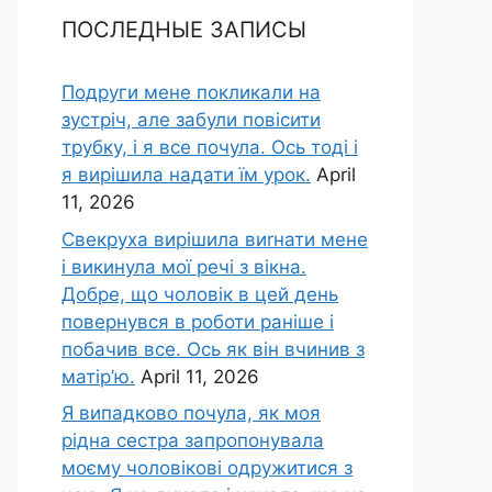
ПОСЛЕДНЫЕ ЗАПИСЫ
Подруги мене покликали на
зустріч, але забули повісити
трубку, і я все почула. Ось тоді і
я вирішила надати їм урок.
April
11, 2026
Свекруха вирішила виrнати мене
і викинула мої речі з вікна.
Добре, що чоловік в цей день
повернувся в роботи раніше і
побачив все. Ось як він вчинив з
матір’ю.
April 11, 2026
Я випадково почула, як моя
рідна сестра запропонувала
моєму чоловікові одружитися з