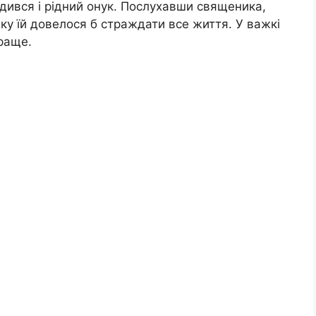
 дився і рідний онук. Послухавши священика,
ку їй довелося б страждати все життя. У важкі
краще.