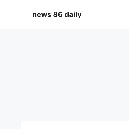
Skip
to
news 86 daily
content