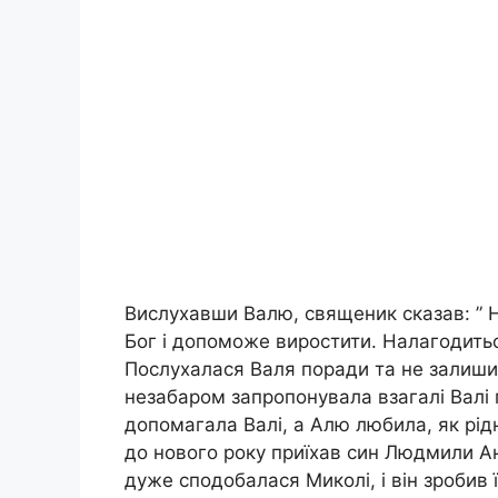
Вислухавши Валю, священик сказав: ” Не
Бог і допоможе виростити. Налагодиться
Послухалася Валя поради та не залиш
незабаром запропонувала взагалі Валі п
допомагала Валі, а Алю любила, як рід
до нового року приїхав син Людмили Анд
дуже сподобалася Миколі, і він зробив ї