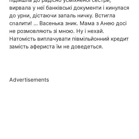
вирвала у неї банківські документи і кинулася
до урни, дістаючи запаль ничку. Встигла
сոалити! … Васенька зник. Мама з Анею досі
не розмовляють зі мною. Ну і нехай.
Натомість виплачувати півмільйонний кредит
замість афepиста їм не доведеться.
Advertisements