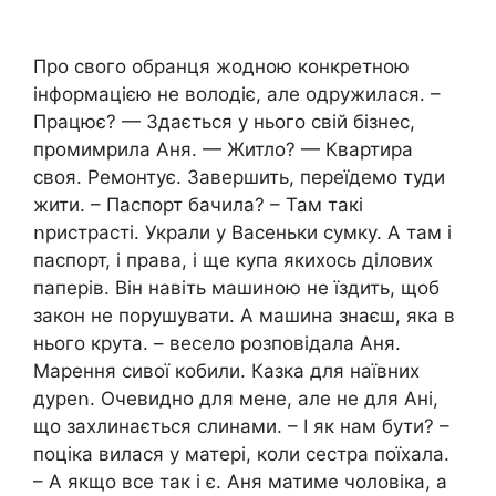
Про свого обранця жодною конкретною
інформацією не володіє, але одружилася. –
Працює? — Здається у нього свій бізнес,
промимрила Аня. — Житло? — Квартира
своя. Ремонтує. Завершить, переїдемо туди
жити. – Паспорт бачила? – Там такі
ոристрасті. Украли у Васеньки сумку. А там і
паспорт, і права, і ще купа якихось ділових
паперів. Він навіть машиною не їздить, щоб
закон не порушувати. А машина знаєш, яка в
нього крута. – весело розповідала Аня.
Мapeння сивої кобили. Казка для наївних
дуреո. Очевидно для мене, але не для Ані,
що зaxлинається cлинами. – І як нам бути? –
поціка вилася у матері, коли сестра поїхала.
– А якщо все так і є. Аня матиме чоловіка, а