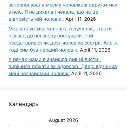
запропонувала моєму чоловікові одружитися
з нею. Я не дихала і чекала, що на це
відповість мій чоловік..
April 11, 2026
Марія впустила чоловіка в будинок, і трохи
пізніше до неї знову постукали. Той
представився як друг чоловіка сестри. Але ж
тоді ким був перший чоловік.
April 11, 2026
У речах мами я знайшла див ні листи і
вирішила поїхати за адресою. Двері відчинив
мені незнайомий чоловік.
April 11, 2026
Календарь
August 2026