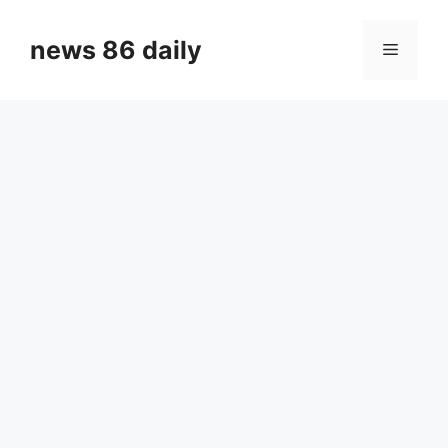
Skip
to
news 86 daily
Menu
content