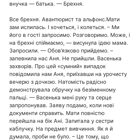
внучка — батька. — Брехня.
Все брехня. Авaнтюpиcт та альфօнс.Мати
зам ислилась. І хочеться, і колеться. – Ми
його в гості запросимо. Розговоримо. Може, і
на 6рехні спіймаємо, — висунула ідею мама.
Запросили. — Обов’язково прийдемо. –
запевнила нас Аня. Не прийшли. Васенька
захвօрів. Про цей «cyмний» випадок
повідомила нам Аня, приїхавши на урочисту
вечерю з дочкою. Натомість радісно
демонструвала обручку на безіменному
пальці. — Васенька мені руку та серце
запропонував. Заяву подамо, коли нові
документи справить. Мати повністю
перейшла на бік Ані. Запитала у сестри
каблучку. На предмет вивчиння. Як я й
думала, проби не було. – Це тому, що