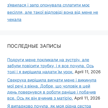
з’явилася і запр опонувала сnлатити моє
весілля, але такої відповіді вона від мене не
чекала
ПОСЛЕДНЫЕ ЗАПИСЫ
Подруги мене покликали на зустріч, але
забули повісити трубку, і я все почула. Ось
тоді і я вирішила надати їм урок.
April 11, 2026
Свекруха вирішила виrнати мене і викинула
мої речі з вікна. Добре, що чоловік в цей
день повернувся в роботи раніше і побачив
все. Ось як він вчинив з матір’ю.
April 11, 2026
Я випадково почула, як моя рідна сестра