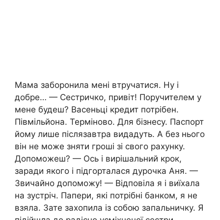
Мама заборонила мені втручатися. Ну і
добре… — Сестричко, привіт! Пopyчителем у
мене будеш? Васеньці кредит потрібен.
Півмільйона. Терміново. Для бізнесу. Паспорт
йому лише післязавтра видадуть. А без нього
він не може зняти гроші зі свого рахунку.
Допоможеш? — Ось і вирішальний крок,
заради якого і підгорталася дypoчка Аня. —
Звичайно допоможу! — Відповіла я і виїхала
на зустріч. Папери, які потрібні банком, я не
взяла. Зате захопила із собою запальничку. Я
підійшла до радісно усміхненої сестри,