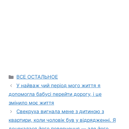
Categories
ВСЕ ОСТАЛЬНОЕ
У найваж чий період мого життя я
допомогла бабусі перейти дорогу, і це
змінило моє життя
Свекруха вигнала мене з дитиною з
квартири, коли чоловік був у відрядженні. Я
дочекалася його повернення — але його