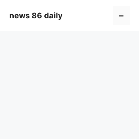
Skip
to
news 86 daily
Menu
content