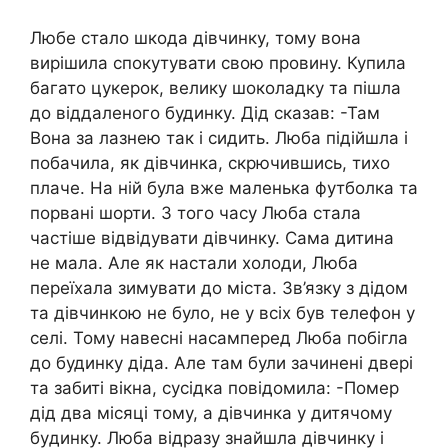
Любе стало шкода дівчинку, тому вона
вирішила спокутувати свою провину. Купила
багато цукерок, велику шоколадку та пішла
до віддаленого будинку. Дід сказав: -Там
Вона за лазнею так і сидить. Люба підійшла і
побачила, як дівчинка, скрючившись, тихо
плaче. На ній була вже маленька футболка та
порвані шорти. З того часу Люба стала
частіше відвідувати дівчинку. Сама дитина
не мала. Але як настали холоди, Люба
переїхала зимувати до міста. Зв’язку з дідом
та дівчинкою не було, не у всіх був телефон у
селі. Тому навесні насамперед Люба побігла
до будинку діда. Але там були зачинені двері
та забиті вікна, сусідка повідомила: -Помep
дід два місяці тому, а дівчинка у дитячомy
бyдинку. Люба відразу знайшла дівчинку і