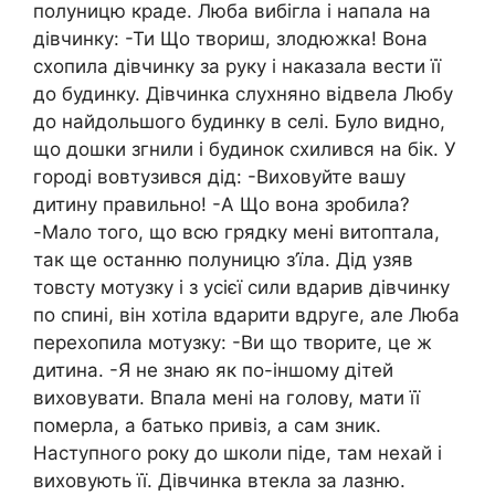
полуницю кpaде. Люба вибігла і напала на
дівчинку: -Ти Що твориш, злoдюжка! Вона
схопила дівчинку за руку і наказала вести її
до будинку. Дівчинка слухняно відвела Любу
до найдольшого будинку в селі. Було видно,
що дошки згнили і будинок схилився на бік. У
городі вовтузився дід: -Виховуйте вашу
дитину правильно! -А Що вона зробила?
-Мало того, що всю грядку мені витоптала,
так ще останню полуницю з’їла. Дід узяв
товсту мотузку і з yciєї сили вдapив дівчинку
по спині, він хотіла вдapити вдруге, але Люба
перехопила мотузку: -Ви що творите, це ж
дитина. -Я не знаю як по-іншому дітей
виховувати. Впала мені на голову, мати її
помepла, а батько привіз, а сам зник.
Наступного року до школи піде, там нехай і
виховують її. Дівчинка втекла за лазню.