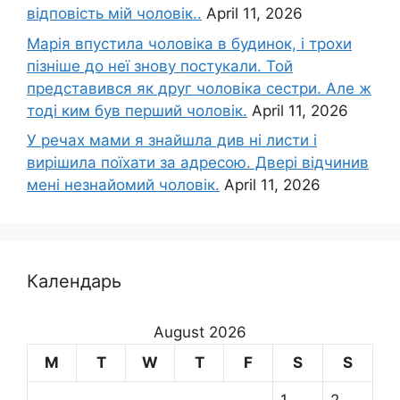
відповість мій чоловік..
April 11, 2026
Марія впустила чоловіка в будинок, і трохи
пізніше до неї знову постукали. Той
представився як друг чоловіка сестри. Але ж
тоді ким був перший чоловік.
April 11, 2026
У речах мами я знайшла див ні листи і
вирішила поїхати за адресою. Двері відчинив
мені незнайомий чоловік.
April 11, 2026
Календарь
August 2026
M
T
W
T
F
S
S