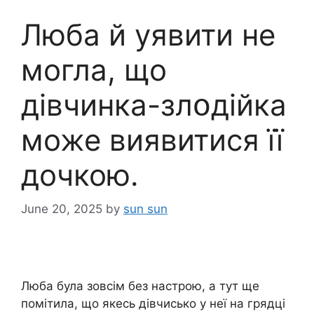
Люба й уявити не
могла, що
дівчинка-злօдійка
може виявитися її
дочкою.
June 20, 2025
by
sun sun
Люба була зовсім без настрою, а тут ще
помітила, що якесь дівчисько у неї на грядці