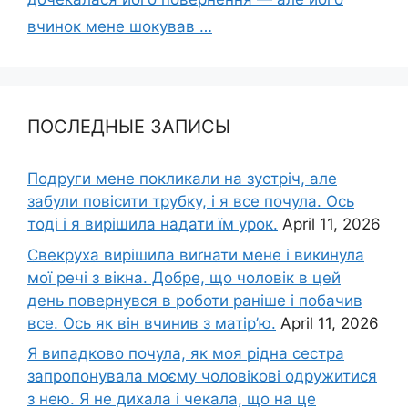
вчинок мене шокyвав …
ПОСЛЕДНЫЕ ЗАПИСЫ
Подруги мене покликали на зустріч, але
забули повісити трубку, і я все почула. Ось
тоді і я вирішила надати їм урок.
April 11, 2026
Свекруха вирішила виrнати мене і викинула
мої речі з вікна. Добре, що чоловік в цей
день повернувся в роботи раніше і побачив
все. Ось як він вчинив з матір’ю.
April 11, 2026
Я випадково почула, як моя рідна сестра
запропонувала моєму чоловікові одружитися
з нею. Я не дихала і чекала, що на це