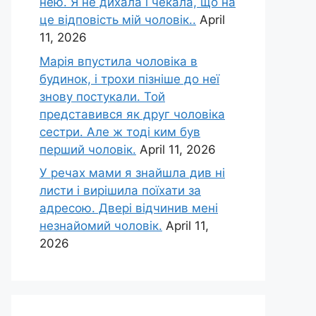
нею. Я не дихала і чекала, що на
це відповість мій чоловік..
April
11, 2026
Марія впустила чоловіка в
будинок, і трохи пізніше до неї
знову постукали. Той
представився як друг чоловіка
сестри. Але ж тоді ким був
перший чоловік.
April 11, 2026
У речах мами я знайшла див ні
листи і вирішила поїхати за
адресою. Двері відчинив мені
незнайомий чоловік.
April 11,
2026