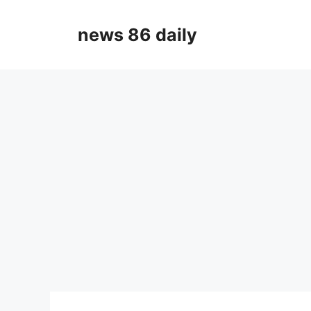
Skip
to
news 86 daily
content