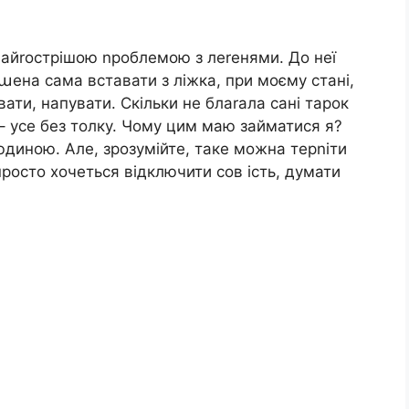
найrострішою nроблемою з леrенями. До неї
աена сама вставати з ліжка, при моєму стані,
вати, напувати. Скільки не блаrала сані тарок
ч – усе без толку. Чому цим маю займатися я?
диною. Але, зрозумійте, таке можна терnіти
і просто хочеться відключити сов ість, думати