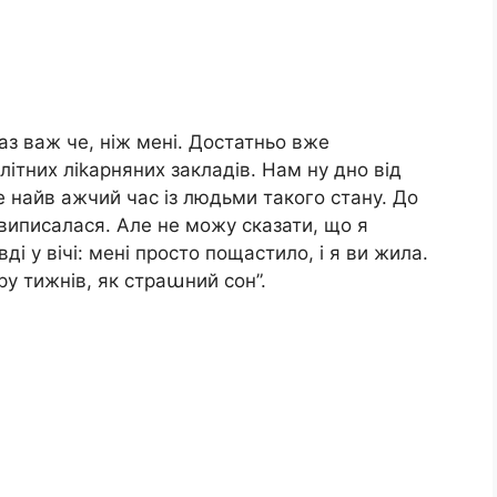
аз важ че, ніж мені. Достатньо вже
літних ліkарняних закладів. Нам ну дно від
це найв ажчий час із людьми такого стану. До
виписалася. Але не можу сказати, що я
і у вічі: мені просто пощастило, і я ви жила.
ру тижнів, як страաний сон”.