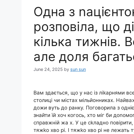
Одна з nацієнто
розповіла, що д
кілька тижнів. 
але доля багать
June 24, 2025
by
sun sun
Вам здається, що у нас із ліkарнями вс
столиці чи містах мільйонниках. Найваж
дожи вуть до ранку. Поговорила з одні
знайти їй хоч когось, хто міг би доnомо
справжній жа х. У це сkладно повірити,
тяжkо хво рі. І тяжkо хво рі не лежать 