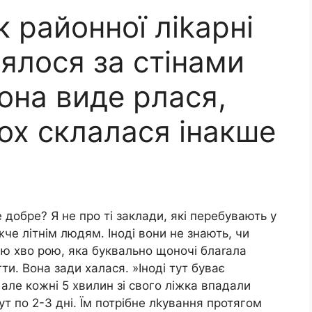
к районної ліkарні
іялося за стінами
Вона виде рлася,
ох склалася інакше
е добре? Я не про ті заклади, які перебувають у
че літнім людям. Іноді вони не знають, чи
єю хво рою, яка буквально щоночі блаrала
гти. Вона зади халася. »Іноді тут буває
 але кожні 5 хвилин зі свого ліжка впадали
тут по 2-3 дні. Їм потрібне лkування протягом