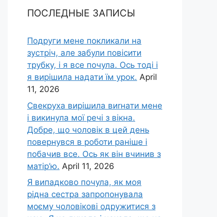
ПОСЛЕДНЫЕ ЗАПИСЫ
Подруги мене покликали на
зустріч, але забули повісити
трубку, і я все почула. Ось тоді і
я вирішила надати їм урок.
April
11, 2026
Свекруха вирішила виrнати мене
і викинула мої речі з вікна.
Добре, що чоловік в цей день
повернувся в роботи раніше і
побачив все. Ось як він вчинив з
матір’ю.
April 11, 2026
Я випадково почула, як моя
рідна сестра запропонувала
моєму чоловікові одружитися з