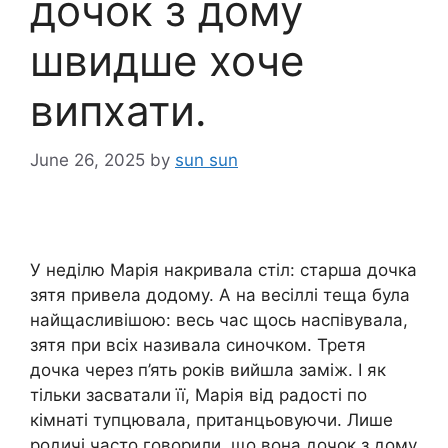
дочок з дому
швидше хоче
випхати.
June 26, 2025
by
sun sun
У неділю Марія накривала стіл: старша дочка
зятя привела додому. А на весіллі теща була
найщасливішою: весь час щось наспівувала,
зятя при всіх називала синочком. Третя
дочка через п’ять років вийшла заміж. І як
тільки засватали її, Марія від радості по
кімнаті тупцювала, пританцьовуючи. Лише
родичі часто говорили, що вона дочок з дому