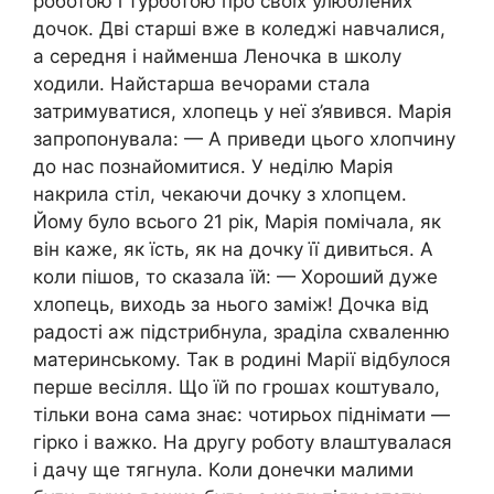
роботою і турботою про своїх улюблених
дочок. Дві старші вже в коледжі навчалися,
а середня і найменша Леночка в школу
ходили. Найстарша вечорами стала
затримуватися, хлопець у неї з’явився. Марія
запропонувала: — А приведи цього хлопчину
до нас познайомитися. У неділю Марія
накрила стіл, чекаючи дочку з хлопцем.
Йому було всього 21 рік, Марія помічала, як
він каже, як їсть, як на дочку її дивиться. А
коли пішов, то сказала їй: — Хороший дуже
хлопець, виходь за нього заміж! Дочка від
радості аж підстрибнула, зраділа схваленню
материнському. Так в родині Марії відбулося
перше весілля. Що їй по грошах коштувало,
тільки вона сама знає: чотирьох піднімати —
гірко і важко. На другу роботу влаштувалася
і дачу ще тягнула. Коли донечки малими