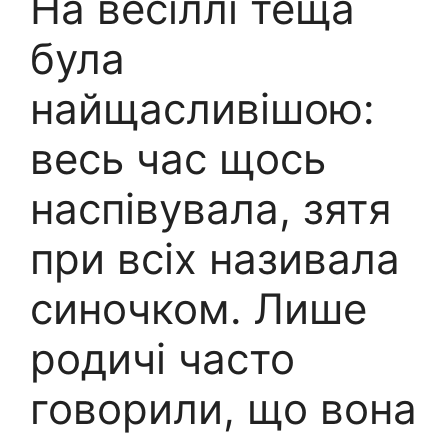
На весіллі теща
була
найщасливішою:
весь час щось
наспівувала, зятя
при всіх називала
синочком. Лише
родичі часто
говорили, що вона