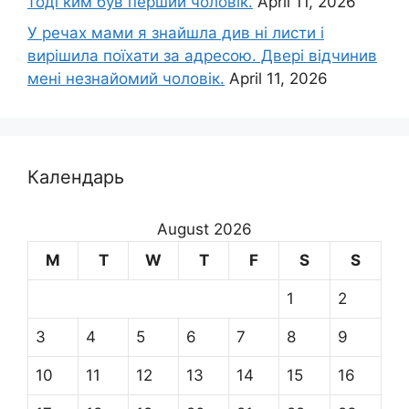
тоді ким був перший чоловік.
April 11, 2026
У речах мами я знайшла див ні листи і
вирішила поїхати за адресою. Двері відчинив
мені незнайомий чоловік.
April 11, 2026
Календарь
August 2026
M
T
W
T
F
S
S
1
2
3
4
5
6
7
8
9
10
11
12
13
14
15
16