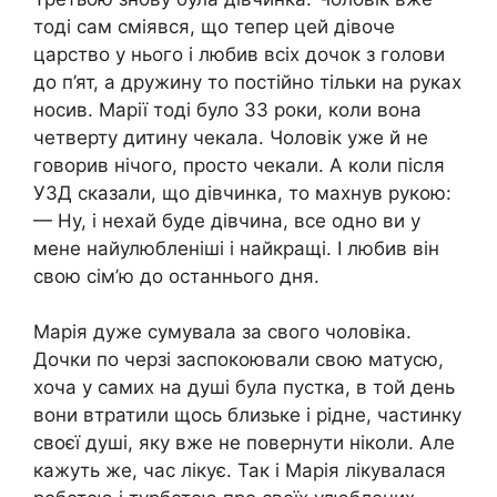
тоді сам сміявся, що тепер цей дівоче
царство у нього і любив всіх дочок з голови
до п’ят, а дружину то постійно тільки на руках
носив. Марії тоді було 33 роки, коли вона
четверту дитину чекала. Чоловік уже й не
говорив нічого, просто чекали. А коли після
УЗД сказали, що дівчинка, то махнув рукою:
— Ну, і нехай буде дівчина, все одно ви у
мене найулюбленіші і найкращі. І любив він
свою сім’ю до останнього дня.
Марія дуже сумувала за свого чоловіка.
Дочки по черзі заспокоювали свою матусю,
хоча у самих на душі була пустка, в той день
вони втратили щось близьке і рідне, частинку
своєї душі, яку вже не повернути ніколи. Але
кажуть же, час лікує. Так і Марія лікувалася