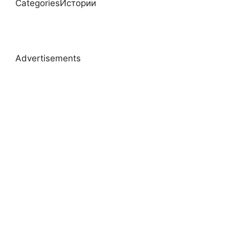
CategoriesИстории
Advertisements