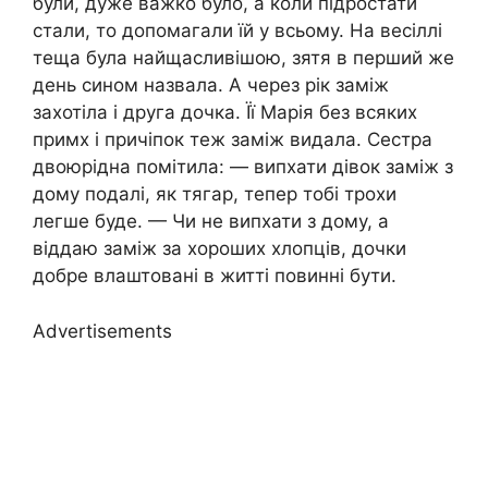
були, дуже важко було, а коли підростати
стали, то допомагали їй у всьому. На весіллі
теща була найщасливішою, зятя в перший же
день сином назвала. А через рік заміж
захотіла і друга дочка. Її Марія без всяких
примх і причіпок теж заміж видала. Сестра
двоюрідна помітила: — випхати дівок заміж з
дому подалі, як тягар, тепер тобі трохи
легше буде. — Чи не випхати з дому, а
віддаю заміж за хороших хлопців, дочки
добре влаштовані в житті повинні бути.
Advertisements