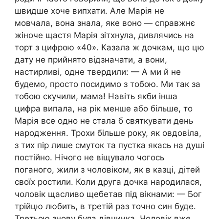
швидше хоче випхати. Але Марія не
мовчала, вона знала, яке воно — справжнє
жіноче щастя Марія зітхнула, дивлячись на
торт з цифрою «40». Казала ж дочкам, що цю
дату не прийнято відзначати, а вони,
настирливі, одне твердили: — А ми й не
будемо, просто посидимо з тобою. Ми так за
тобою скучили, мама! Навіть якби інша
цифра випала, на рік менше або більше, то
Марія все одно не стала б святкувати день
народження. Трохи більше року, як овдовіла,
з тих пір лише смуток та пустка якась на душі
постійно. Нічого не віщувало чогось
поганого, жили з чоловіком, як в казці, дітей
своїх ростили. Коли друга дочка народилася,
чоловік щасливо щебетав під вікнами: — Бог
трійцю любить, в третій раз точно син буде.
Третьою знову була дівчинка. Чоловік вже