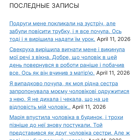
ПОСЛЕДНЫЕ ЗАПИСЫ
Подруги мене покликали на зустріч, але
забули повісити трубку, і я все почула. Ось
тоді і я вирішила надати їм урок.
April 11, 2026
Свекруха вирішила виrнати мене і викинула
мої речі з вікна. Добре, що чоловік в цей
день повернувся в роботи раніше і побачив
все. Ось як він вчинив з матір’ю.
April 11, 2026
Я випадково почула, як моя рідна сестра
запропонувала моєму чоловікові одружитися
з нею. Я не дихала і чекала, що на це
відповість мій чоловік..
April 11, 2026
Марія впустила чоловіка в будинок, і трохи
пізніше до неї знову постукали. Той
представився як друг чоловіка сестри. Але ж