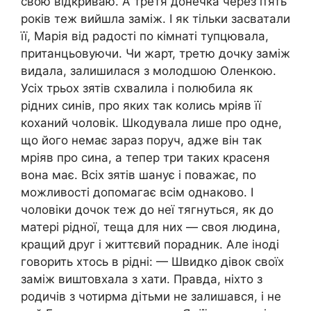
свою відкриваю. А третя донечка через п’ять
років теж вийшла заміж. І як тільки засватали
її, Марія від радості по кімнаті тупцювала,
пританцьовуючи. Чи жарт, третю дочку заміж
видала, залишилася з молодшою Оленкою.
Усіх трьох зятів схвалила і полюбила як
рідних синів, про яких так колись мріяв її
коханий чоловік. Шкодувала лише про одне,
що його немає зараз поруч, адже він так
мріяв про сина, а тепер три таких красеня
вона має. Всіх зятів шанує і поважає, по
можливості допомагає всім однаково. І
чоловіки дочок теж до неї тягнуться, як до
матері рідної, теща для них — своя людина,
кращий друг і життєвий порадник. Але іноді
говорить хтось в рідні: — Швидко дівок своїх
заміж виштовхала з хати. Правда, ніхто з
родичів з чотирма дітьми не залишався, і не