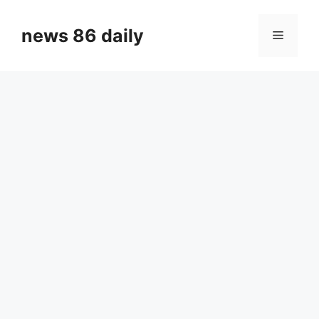
Skip
to
news 86 daily
Menu
content