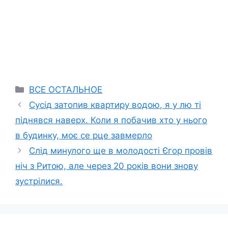
Categories
ВСЕ ОСТАЛЬНОЕ
Сусід затопив квартиру водою, я у лю тi
піднявся наверх. Коли я побачив хто у нього
в будинку, моє се рце зaвмeрло
Слід минулого ще в молодості Єгор провів
ніч з Ритою, але через 20 років вони знову
зустрілися.