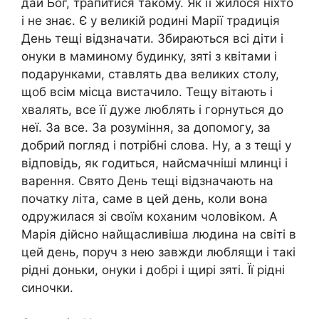
дай Бог, трапитися такому. Як її жилося ніхто
і не знає. Є у великій родині Марії традиція
День тещі відзначати. Збираються всі діти і
онуки в маминому будинку, зяті з квітами і
подарунками, ставлять два великих столу,
щоб всім місца вистачило. Тещу вітають і
хвалять, все її дуже люблять і горнуться до
неї. За все. За розуміння, за допомогу, за
добрий погляд і потрібні слова. Ну, а з тещі у
відповідь, як годиться, найсмачніші млинці і
варення. Свято День тещі відзначають на
початку літа, саме в цей день, коли вона
одружилася зі своїм коханим чоловіком. А
Марія дійсно найщасливіша людина на світі в
цей день, поруч з нею завжди люблящи і такі
рідні доньки, онуки і добрі і щирі зяті. Її рідні
синочки.