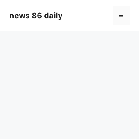
Skip
to
news 86 daily
Menu
content