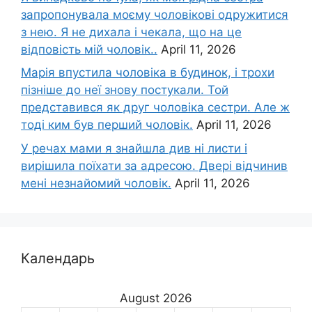
запропонувала моєму чоловікові одружитися
з нею. Я не дихала і чекала, що на це
відповість мій чоловік..
April 11, 2026
Марія впустила чоловіка в будинок, і трохи
пізніше до неї знову постукали. Той
представився як друг чоловіка сестри. Але ж
тоді ким був перший чоловік.
April 11, 2026
У речах мами я знайшла див ні листи і
вирішила поїхати за адресою. Двері відчинив
мені незнайомий чоловік.
April 11, 2026
Календарь
August 2026