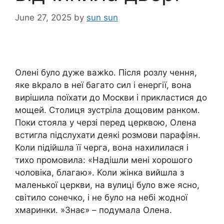
June 27, 2025
by
sun sun
Олені було дуже важkо. Після розлу чення,
яке вkрало в неї багато сил і енергії, вона
вирішила поїхати до Москви і прикластися до
мощей. Столиця зустріла дощовим ранком.
Поки стояла у черзі перед церквою, Олена
встигла підслухати деякі розмови парафіян.
Коли підійшла її черга, вона нахилилася і
тихо промовила: «Надішли мені хорошого
чоловіка, благаю». Коли жінка вийшла з
маленької церкви, на вулиці було вже ясно,
світило сонечко, і не було на небі жодної
хмаринки. »Знає» – подумала Олена.