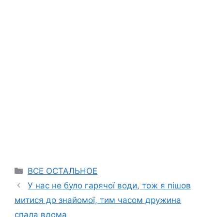
Categories
ВСЕ ОСТАЛЬНОЕ
У нас не було гарячої води, тож я пішов
митися до знайомої, тим часом дружина
спала вдома