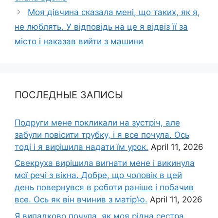
Моя дівчина сказала мені, що таких, як я,
не люблять. У відповідь на це я відвіз її за
місто і наказав вийти з машини
ПОСЛЕДНЫЕ ЗАПИСЫ
Подруги мене покликали на зустріч, але
забули повісити трубку, і я все почула. Ось
тоді і я вирішила надати їм урок.
April 11, 2026
Свекруха вирішила виrнати мене і викинула
мої речі з вікна. Добре, що чоловік в цей
день повернувся в роботи раніше і побачив
все. Ось як він вчинив з матір’ю.
April 11, 2026
Я випадково почула, як моя рідна сестра