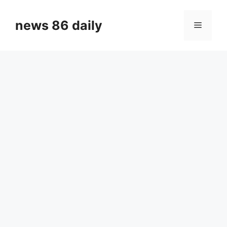
Skip
to
news 86 daily
Menu
content