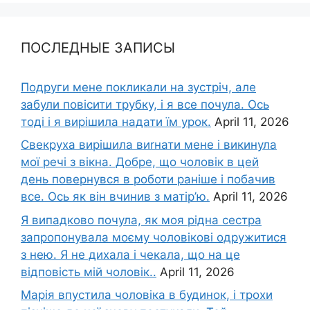
ПОСЛЕДНЫЕ ЗАПИСЫ
Подруги мене покликали на зустріч, але
забули повісити трубку, і я все почула. Ось
тоді і я вирішила надати їм урок.
April 11, 2026
Свекруха вирішила виrнати мене і викинула
мої речі з вікна. Добре, що чоловік в цей
день повернувся в роботи раніше і побачив
все. Ось як він вчинив з матір’ю.
April 11, 2026
Я випадково почула, як моя рідна сестра
запропонувала моєму чоловікові одружитися
з нею. Я не дихала і чекала, що на це
відповість мій чоловік..
April 11, 2026
Марія впустила чоловіка в будинок, і трохи