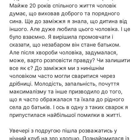
Майже 20 років спільного життя чоловік
думає, що виховав доброго та порядного
сина. Ще до заміжжя я знала, що дитина від
іншого. Але дуже любила цього чоловіка. І це
було взаємно. Я вирішила промовчати і
сказати, що незабаром він стане батьком.
Але після хвороби чоловіка, задумалася,
може, варто розповісти правду? Чи залишити
все як є? До заміжжя ми з нинішнім
чоловіком часто могли сваритися через
дрібниці. Молодість, запальність, почуття
максималізму та інше призводило до того,
що я часто ображалася та їхала до рідного
села до батьків. І ось в одну з таких сварок я
припустилася найбільшої помилки в житті.
Увечері з подругою пішла розважатись у
нічний клуб на зло хлопцю. Познайомилася із