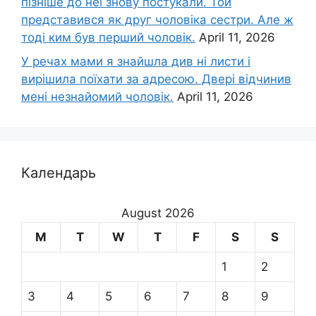
пізніше до неї знову постукали. Той
представився як друг чоловіка сестри. Але ж
тоді ким був перший чоловік.
April 11, 2026
У речах мами я знайшла див ні листи і
вирішила поїхати за адресою. Двері відчинив
мені незнайомий чоловік.
April 11, 2026
Календарь
August 2026
M
T
W
T
F
S
S
1
2
3
4
5
6
7
8
9