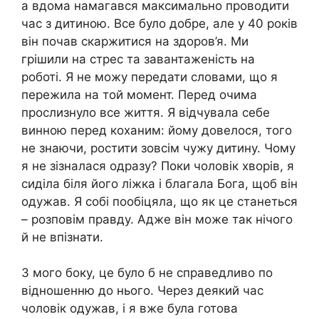
а вдома намагався максимально проводити
час з дитиною. Все було добре, але у 40 років
він почав скаржитися на здоров’я. Ми
грішили на стрес та завантаженість на
роботі. Я не можу передати словами, що я
пережила на той момент. Перед очима
прослизнуло все життя. Я відчувала себе
винною перед коханим: йому довелося, того
не знаючи, ростити зовсім чужу дитину. Чому
я не зізналася одразу? Поки чоловік хворів, я
сиділа біля його ліжка і благала Бога, щоб він
одужав. Я собі пообіцяла, що як це станеться
– розповім правду. Адже він може так нічого
й не впізнати.
З мого боку, це було б не справедливо по
відношенню до нього. Через деякий час
чоловік одужав, і я вже була готова