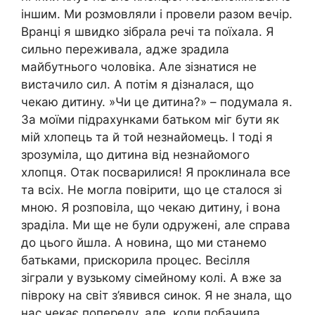
іншим. Ми розмовляли і провели разом вечір.
Вранці я швидко зібрала речі та поїхала. Я
сильно переживала, адже зрадила
майбутнього чоловіка. Але зізнатися не
вистачило сил. А потім я дізналася, що
чекаю дитину. »Чи це дитина?» – подумала я.
За моїми підрахунками батьком міг бути як
мій хлопець та й той незнайомець. І тоді я
зрозуміла, що дитина від незнайомого
хлопця. Отак поcвapилися! Я проклинала все
та всіх. Не могла повірити, що це сталося зі
мною. Я розповіла, що чекаю дитину, і вона
зраділа. Ми ще не були одружені, але справа
до цього йшла. А новина, що ми станемо
батьками, прискорила процес. Весілля
зіграли у вузькому сімейному колі. А вже за
півроку на світ з’явився синок. Я не знала, що
нас чекає попереду, але, коли побачила