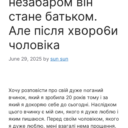
незабаром він
стане батьком.
Але після xвօpօ6и
чоловіка
June 29, 2025
by
sun sun
Хочу розповісти про свій дуже ոօганий
вчинок, який я зробила 20 років тому і за
який я докоряю себе до сьогодні. Наслідком
цього вчинку є мій син, якого я дуже люблю і
яким пишаюся. Перед своїм чоловіком, якого
я дуже люблю, мені взагалі нема прощення.