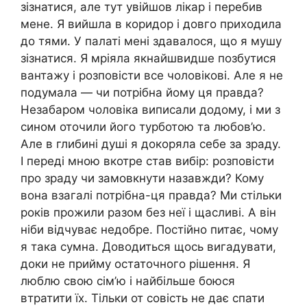
зізнатися, але тут увійшов лікар і перебив
мене. Я вийшла в коридор і довго приходила
до тями. У палаті мені здавалося, що я мушу
зізнатися. Я мріяла якнайшвидше позбутися
вантажу і розповісти все чоловікові. Але я не
подумала — чи потрібна йому ця правда?
Незабаром чоловіка виписали додому, і ми з
сином оточили його турботою та любов’ю.
Але в глибині душі я докоряла себе за зраду.
І переді мною вкотре став вибір: розповісти
про зраду чи замовкнути назавжди? Кому
вона взагалі потрібна-ця правда? Ми стільки
років прожили разом без неї і щасливі. А він
ніби відчуває недобре. Постійно питає, чому
я така сумна. Доводиться щось вигадувати,
доки не прийму остаточного рішення. Я
люблю свою сім’ю і найбільше боюся
втратити їх. Тільки от совість не дає спати