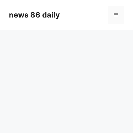
Skip
to
news 86 daily
Menu
content