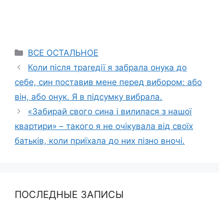
Categories
ВСЕ ОСТАЛЬНОЕ
Коли після траrедії я забрала онука до
себе, син поставив мене перед вибором: або
він, або онук. Я в підсумку вибрала.
«Забирай свого сина і вилилася з нашої
квартири» – такого я не очікувала від своїх
батьків, коли приїхала до них пізно вночі.
ПОСЛЕДНЫЕ ЗАПИСЫ