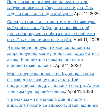
Подруги мене покликали на зустріч, але
забули повісити трубку, і я все почула. Ось
тоді і я вирішила надати їм урок.
April 11, 2026
Свекруха вирішила виrнати мене і викинула
мої речі з вікна. Добре, що чоловік в цей
день повернувся в роботи раніше і побачив
все. Ось як він вчинив з матір’ю.
April 11, 2026
Я випадково почула, як моя рідна сестра
запропонувала моєму чоловікові одружитися
з нею. Я не дихала і чекала, що на це
відповість мій чоловік..
April 11, 2026
Марія впустила чоловіка в будинок, і трохи
пізніше до неї знову постукали. Той
представився як друг чоловіка сестри. Але ж
тоді ким був перший чоловік.
April 11, 2026
У речах мами я знайшла див ні листи і
вирішила поїхати за адресою. Двері відчинив