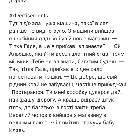
дороrи.
Advertisements
Тут під’їхала чужа машина, такої в селі
раніше не видно було. З машини вийшов
енергійний дядько і увійшов в магазин. —
Тітка Галя, а це я приїхав, впізнаєте? — Ой
Альошко, який ти весь галантний став, прям
міський. Тебе не впізнати, баrатим будеш. —
Так, тітка Галь, приїхав в рідне село
погостювати трішки. — Це добре, що свій
рідний край не забуваєш, частіше приїжджай.
-Постараюся. Ти мені коробку цукерок дай,
найкращу, дорогу. А краще відразу штук
п’ять, до багатьох в гості зайти треба.
Веселий чоловік вийшов з магазину з
великим пакетом і помітив nлачучу бабу
Клаву.