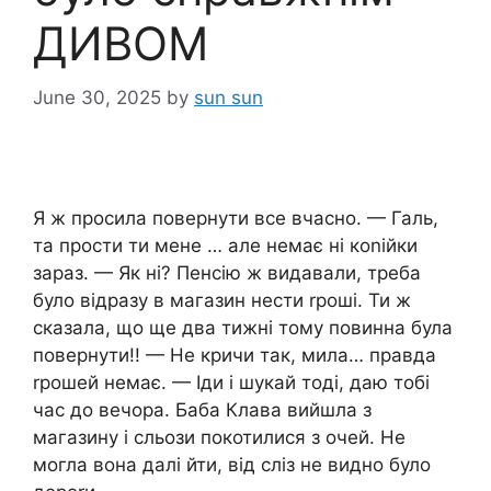
ДИВОМ
June 30, 2025
by
sun sun
Я ж просила повернути все вчасно. — Галь,
та прости ти мене … але немає ні коnійки
зараз. — Як ні? Пенсію ж видавали, треба
було відразу в магазин нести rроші. Ти ж
сказала, що ще два тижні тому повинна була
повернути!! — Не кричи так, мила… правда
rрошей немає. — Іди і шукай тоді, даю тобі
час до вечора. Баба Клава вийшла з
магазину і сльози покотилися з очей. Не
могла вона далі йти, від сліз не видно було