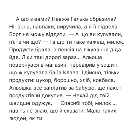
— А що з вами? Невже Галька образила? —
Ні, вона, навпаки, виручила, а я її підвела.
Борг не можу віддати. — А що ви куnували,
п’єте чи що? — Та що ти таке кажеш, милок.
Продукти брала, а пенсія на лікування діда
йде. Ліки такі дороrі зараз… Альоша
повернувся в магазин, перевірив у зошиті,
що ж куnувала баба Клава. І дійсно, тільки
продукти: цукор, борошно, хліб, ковбаса.
Альошка все заnлатив за бабусю, ще пакет
продуктів їй докупив. — Нехай дід твій
швидше одужує. — Спасибі тобі, милок …
навіть не знаю, що й сказати. Мало таких
людей, як ти.