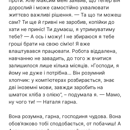
проти. Але Максим мені заявив, що тепер він
дорослий і може самостійно ухвалювати
життєво важливі рішення. — Та що ти можеш
сам? Ти ще й гривні не заробив, копійки до
хати не приніс! Ти думаєш, я утримуватиму
тебе? — А ось і можу! І не збираюся я тебе
гроші брати на свою сім’ю! Я вже
влаштувався працювати. Робота віддалена,
навчанню не завадить, до того ж вчитися
залишилося лише кілька місяців. »Господи, я
йому не дуже і потрібна… Він розумний
хлопчик: у комп’ютерах розбирається, знає
дві іноземні мови, завжди заробить на
шматок хліба з олією”, – подумала я. — Мамо,
ну чого ти! — Наталя гарна.
Вона розумна, гарна, господиня чудова. Вона
обов’язково тобі сподобається, от побачиш! А