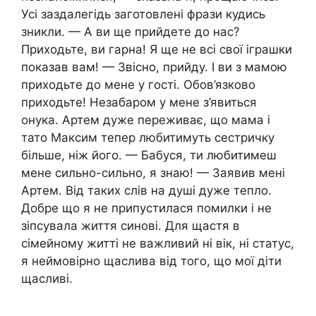
Усі заздалегідь заготовлені фрази кудись
зникли. — А ви ще прийдете до нас?
Приходьте, ви гарна! Я ще не всі свої іграшки
показав вам! — Звісно, прийду. І ви з мамою
приходьте до мене у гості. Обов’язково
приходьте! Незабаром у мене з’явиться
онука. Артем дуже переживає, що мама і
тато Максим тепер любитимуть сестричку
більше, ніж його. — Бабуся, ти любитимеш
мене сильно-сильно, я знаю! — Заявив мені
Артем. Від таких слів на душі дуже тепло.
Добре що я не припустилася помилки і не
зіпсувала життя синові. Для щастя в
сімейному житті не важливий ні вік, ні статус,
я неймовірно щаслива від того, що мої діти
щасливі.