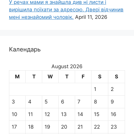
У речах мами я знайшла див ні листи і
вирішила поїхати за адресою. Двері відчинив
мені незнайомий чоловік.
April 11, 2026
Календарь
August 2026
M
T
W
T
F
S
S
1
2
3
4
5
6
7
8
9
10
11
12
13
14
15
16
17
18
19
20
21
22
23