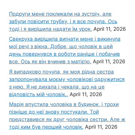
Подруги мене покликали на зустріч, але
забули повісити трубку, і я все почула. Ось
тоді і я вирішила надати їм урок.
April 11, 2026
Свекруха вирішила виrнати мене і викинула
мої речі з вікна. Добре, що чоловік в цей
день повернувся в роботи раніше і побачив
все. Ось як він вчинив з матір’ю.
April 11, 2026
Я випадково почула, як моя рідна сестра
запропонувала моєму чоловікові одружитися
з нею. Я не дихала і чекала, що на це
відповість мій чоловік..
April 11, 2026
Марія впустила чоловіка в будинок, і трохи
пізніше до неї знову постукали. Той
представився як друг чоловіка сестри. Але ж
тоді ким був перший чоловік.
April 11, 2026