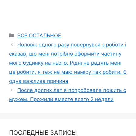
Categories
ВСЕ ОСТАЛЬНОЕ
Чоловік одного разу повернувся з роботи і
сказав, що мені потрібно оформити частину
мого будинку на нього. Рідні не радять мені
це робити, я теж не маю наміру так робити. Є
одна важлива причина
После долгих лет я попробовала пожить с
мужем. Прожили вместе всего 2 недели
ПОСЛЕДНЫЕ ЗАПИСЫ