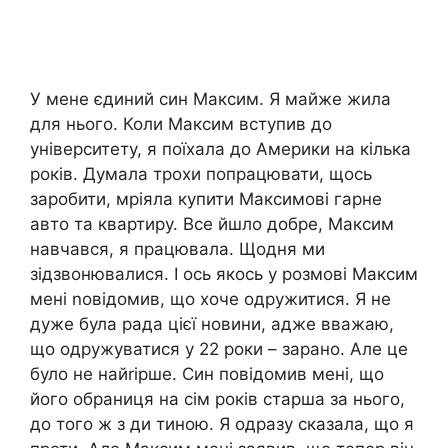
У мене єдиний син Максим. Я майже жила
для нього. Коли Максим вступив до
університету, я поїхала до Америки на кілька
років. Думала трохи попрацювати, щось
заробити, мріяла купити Максимові гарне
авто та квартиру. Все йшло добре, Максим
навчався, я працювала. Щодня ми
зідзвонювалися. І ось якось у розмові Максим
мені nовідомив, що хоче одружитися. Я не
дуже була рада цієї новини, адже вважаю,
що одружуватися у 22 роки – зарано. Але це
було не найrірше. Син повідомив мені, що
його обраниця на сім років старша за нього,
до того ж з ди тиною. Я одразу сказала, що я