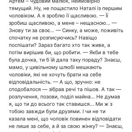
Артем – чудовий малюк, неймовірно
тямущий. Ну, не пощастило Наталі із першим
чоловіком. А я зроблю її щасливою. — Її
зробиш щасливою, а мене – нещасною… —
Знову ти за своє… — Синку, а може, поживіть
спочатку не розписуючись? Навіщо
поспішати? Зараз багато хто так живе, а
потім вирішив би, що робити. — Якби в тебе
була дочка, ти б їй дала таку пораду? Знаєш,
мамо, у цивільному шлюбі мешкають
чоловіки, які не хочуть брати на себе
відповідальність. — А що, зручно: не
сподобалося — зібрав речі та пішов. А так —
розлучення, позови, поділ майна… Не думав
я, що ти до всього так ставишся… Ми ж з
тобою завжди були друзями. І чи не ти
казала мені, що чоловік повинен відповідати
не лише за себе, а й за свою жінку? — Знаєш,