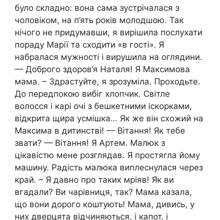
було складно: вона сама зустрічалася з
чоловіком, на п’ять років молодшою. Так
нічого не придумавши, я вирішила послухати
пораду Марії та сходити «в гості». Я
набралася мужності і вирушила на оглядини.
— Доброго здоров’я Наталя! Я Максимова
мама. – Здрастуйте, я зрозуміла. Проходьте.
До передпокою вибіг хлопчик. Світле
волосся і карі очі з бешкетними іскорками,
відкрита щира усмішка… Як же він схожий на
Максима в дитинстві! — Вітання! Як тебе
звати? — Вітання! Я Артем. Малюк з
цікавістю мене розглядав. Я простягла йому
машину. Радість малюка виплеснулася через
край. – Я давно про таких мріяв! Як ви
вгадали? Ви чарівниця, так? Мама казала,
що вони дорого коштують! Мама, дивись, у
них дверцята відчиняються, і капот, і