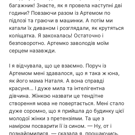
багажник! Знаєте, як я провела наступні дві
години? Повзаючи разом із Артемом по
підлозі та граючи в машинки. А потім ми
катали їх диваном і розглядали, як крутяться
коліщатка. Я закохалась! Остаточно і
безповоротно. Артемко заволодів моїм
серцем назавжди.
І я відчувала, що це взаємно. Поруч із
Артемом мені здавалося, що я така ж юна,
як його мама Наталя. А вона справді
красуня… І дуже мила та інтелігентна
дівчина. Жінкою назвати це тендітне
створення мова не повертається. Мені стало
дуже соромно, що я прийшла до будинку цієї
молодої жінки з претензіями. Та ще з
наміром посварити її із сином. — Ну, от і
познайомилися, — сказала я, прощаючись.