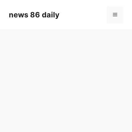
Skip
to
news 86 daily
Menu
content