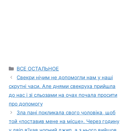
Categories
ВСЕ ОСТАЛЬНОЕ
Свекри нічим не допомогли нам у наші
скрутні часи. Але днями свекруха прийшла
до нас і зі сльозами на очах почала просити
про допомогу
Зла пані покликала свого чоловіка, щоб
той «поставив мене на місце». Через годину
у двір в’їхав чорний джип, а з нього вийшов…