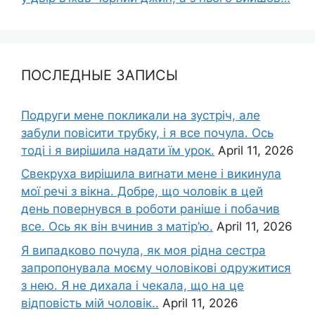
ПОСЛЕДНЫЕ ЗАПИСЫ
Подруги мене покликали на зустріч, але
забули повісити трубку, і я все почула. Ось
тоді і я вирішила надати їм урок.
April 11, 2026
Свекруха вирішила виrнати мене і викинула
мої речі з вікна. Добре, що чоловік в цей
день повернувся в роботи раніше і побачив
все. Ось як він вчинив з матір’ю.
April 11, 2026
Я випадково почула, як моя рідна сестра
запропонувала моєму чоловікові одружитися
з нею. Я не дихала і чекала, що на це
відповість мій чоловік..
April 11, 2026