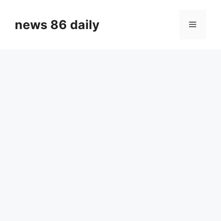
Skip
to
news 86 daily
Menu
content