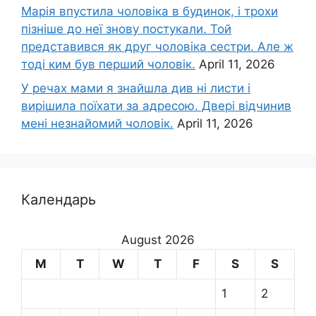
Марія впустила чоловіка в будинок, і трохи
пізніше до неї знову постукали. Той
представився як друг чоловіка сестри. Але ж
тоді ким був перший чоловік.
April 11, 2026
У речах мами я знайшла див ні листи і
вирішила поїхати за адресою. Двері відчинив
мені незнайомий чоловік.
April 11, 2026
Календарь
August 2026
M
T
W
T
F
S
S
1
2