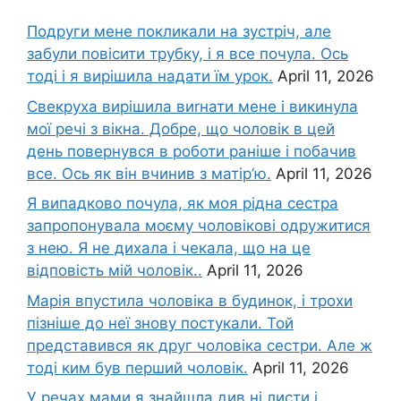
Подруги мене покликали на зустріч, але
забули повісити трубку, і я все почула. Ось
тоді і я вирішила надати їм урок.
April 11, 2026
Свекруха вирішила виrнати мене і викинула
мої речі з вікна. Добре, що чоловік в цей
день повернувся в роботи раніше і побачив
все. Ось як він вчинив з матір’ю.
April 11, 2026
Я випадково почула, як моя рідна сестра
запропонувала моєму чоловікові одружитися
з нею. Я не дихала і чекала, що на це
відповість мій чоловік..
April 11, 2026
Марія впустила чоловіка в будинок, і трохи
пізніше до неї знову постукали. Той
представився як друг чоловіка сестри. Але ж
тоді ким був перший чоловік.
April 11, 2026
У речах мами я знайшла див ні листи і