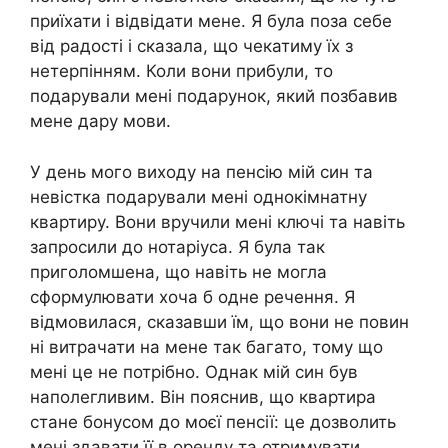
приїхати і відвідати мене. Я була поза себе
від радості і сказала, що чекатиму їх з
нетерпінням. Коли вони прибули, то
подарували мені подарунок, який позбавив
мене дару мови.
У день мого виходу на пенсію мій син та
невістка подарували мені однокімнатну
квартиру. Вони вручили мені ключі та навіть
запросили до нотаріуса. Я була так
приголомшена, що навіть не могла
сформулювати хоча б одне речення. Я
відмовилася, сказавши їм, що вони не повин
ні витрачати на мене так багато, тому що
мені це не потрібно. Однак мій син був
наполегливим. Він пояснив, що квартира
стане бонусом до моєї пенсії: це дозволить
мені здавати її в оренду та отримувати