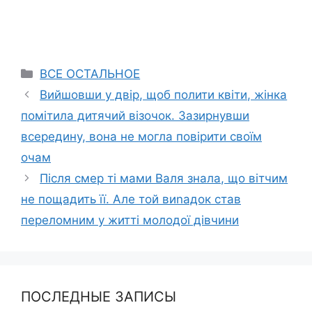
Categories
ВСЕ ОСТАЛЬНОЕ
Вийшовши у двір, щоб полити квіти, жінка
помітила дитячий візочок. Зазирнувши
всередину, вона не могла повірити своїм
очам
Після смеp ті мами Валя знала, що вітчим
не пощадить її. Але той виnадок став
переломним у житті молодої дівчини
ПОСЛЕДНЫЕ ЗАПИСЫ