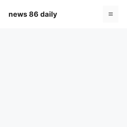
Skip
to
news 86 daily
Menu
content