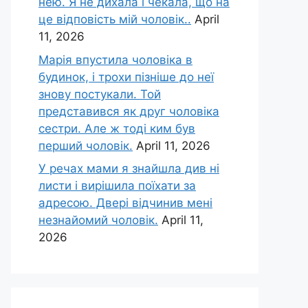
нею. Я не дихала і чекала, що на
це відповість мій чоловік..
April
11, 2026
Марія впустила чоловіка в
будинок, і трохи пізніше до неї
знову постукали. Той
представився як друг чоловіка
сестри. Але ж тоді ким був
перший чоловік.
April 11, 2026
У речах мами я знайшла див ні
листи і вирішила поїхати за
адресою. Двері відчинив мені
незнайомий чоловік.
April 11,
2026