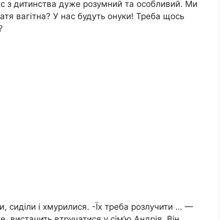
нас з дитинства дуже розумний та особливий. Ми
атя вагітна? У нас будуть онуки! Треба щось
?
и, сиділи і хмурилися. -Їх треба розлучити … —
, вистачить втручатися у сім’ю Андрія. Він