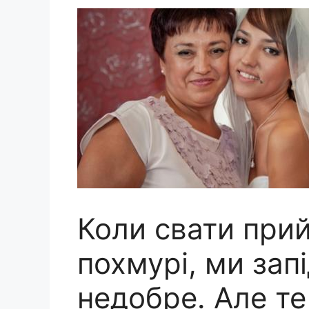
Коли свати при
похмурі, ми зап
недобре. Але те