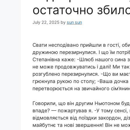
остаточно збило
July 22, 2025
by
sun sun
Свати несподівано прийшли в гості, об
дружиною перезирнулися. І що їм потрібн
Степанівна каже: -Шлюб нашого сина 
не може продовжуватись і далі! Ми та
розгублено перезирнулися. -Що ви маєт
грюкнула рукою по столу; -Ваша дочка 
перетворюється на звичайного сім’яни
Говорили, що він другим Ньютоном буде
впаде? — пожартував я. -У тому сенсі, щ
відмовляється від поїздки закордон, ді
майбутнє та нові звершення! Він не мож