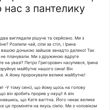
 нас з пантелику
идва виглядали рішуче та серйозно. Ми з
е? Розлили чай, сіли за стіл, і Ірина
з вашою донькою зайшов занадто далеко! Так
к не планували. Ми з дружиною вдруге
е на увазі? Петро Григорович насупився, Ірина
зруйнує майбутнє нашого сина! Він
на. А йому пророкували велике майбутнє!
! -У тому сенсі, що йому щось на голову
о він зробить прорив у науці! А він
знавшись, що Катя вагітна. Його чекає велике
е це проміняти на якусь сім’ю. Ми з чоловіком