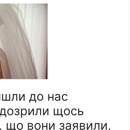
йшли до нас
ідозрили щось
, що вони заявили,