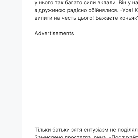
у нього так багато сили вклали. Він у 
з дружиною радісно обійнялися. -Ура! К
випити на честь цього! Бажаєте коньяк
Advertisements
Тільки батьки зятя ентузіазм не поділял
Замислено простягла Ірина. -Послухайте