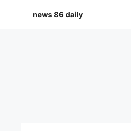
Skip
to
news 86 daily
content