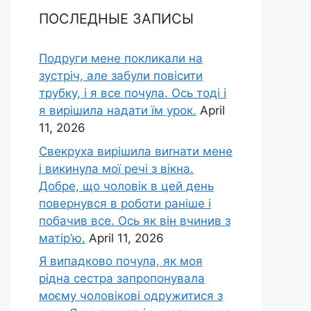
ПОСЛЕДНЫЕ ЗАПИСЫ
Подруги мене покликали на
зустріч, але забули повісити
трубку, і я все почула. Ось тоді і
я вирішила надати їм урок.
April
11, 2026
Свекруха вирішила виrнати мене
і викинула мої речі з вікна.
Добре, що чоловік в цей день
повернувся в роботи раніше і
побачив все. Ось як він вчинив з
матір’ю.
April 11, 2026
Я випадково почула, як моя
рідна сестра запропонувала
моєму чоловікові одружитися з