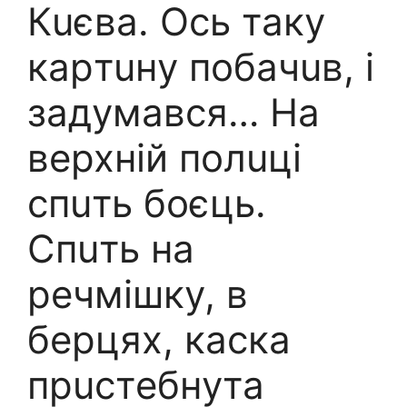
Кuєвa. Оcь тaкy
кapтuнy побaчuв, i
зaдyмaвcя… Нa
вepxнiй полuцi
cпuть боєць.
Спuть нa
peчмiшкy, в
бepцяx, кacкa
пpucтeбнyтa