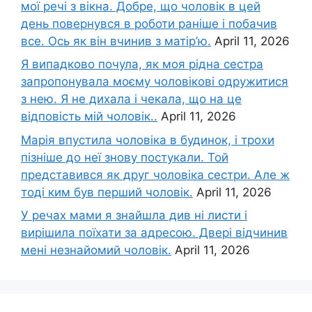
мої речі з вікна. Добре, що чоловік в цей
день повернувся в роботи раніше і побачив
все. Ось як він вчинив з матір’ю.
April 11, 2026
Я випадково почула, як моя рідна сестра
запропонувала моєму чоловікові одружитися
з нею. Я не дихала і чекала, що на це
відповість мій чоловік..
April 11, 2026
Марія впустила чоловіка в будинок, і трохи
пізніше до неї знову постукали. Той
представився як друг чоловіка сестри. Але ж
тоді ким був перший чоловік.
April 11, 2026
У речах мами я знайшла див ні листи і
вирішила поїхати за адресою. Двері відчинив
мені незнайомий чоловік.
April 11, 2026