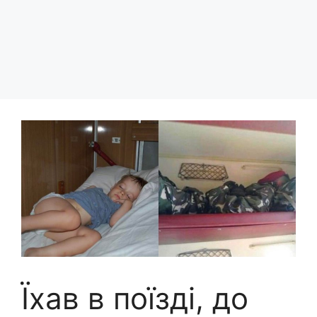
Їxaв в поїздi, до