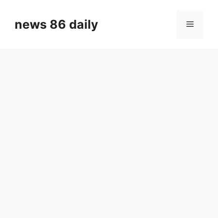
Skip
to
news 86 daily
Menu
content