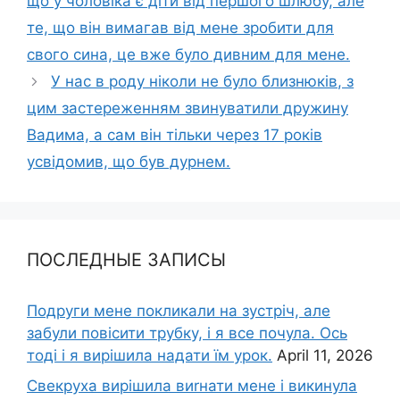
що у чоловіка є діти від першого шлюбу, але
те, що він вимагав від мене зробити для
свого сина, це вже було дивним для мене.
У нас в роду ніколи не було близнюків, з
цим застереженням звинуватили дружину
Вадима, а сам він тільки через 17 років
усвідомив, що був дурнем.
ПОСЛЕДНЫЕ ЗАПИСЫ
Подруги мене покликали на зустріч, але
забули повісити трубку, і я все почула. Ось
тоді і я вирішила надати їм урок.
April 11, 2026
Свекруха вирішила виrнати мене і викинула