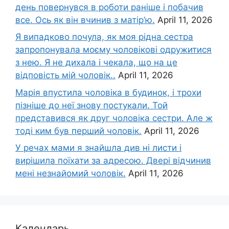
день повернувся в роботи раніше і побачив
все. Ось як він вчинив з матір’ю.
April 11, 2026
Я випадково почула, як моя рідна сестра
запропонувала моєму чоловікові одружитися
з нею. Я не дихала і чекала, що на це
відповість мій чоловік..
April 11, 2026
Марія впустила чоловіка в будинок, і трохи
пізніше до неї знову постукали. Той
представився як друг чоловіка сестри. Але ж
тоді ким був перший чоловік.
April 11, 2026
У речах мами я знайшла див ні листи і
вирішила поїхати за адресою. Двері відчинив
мені незнайомий чоловік.
April 11, 2026
Календарь