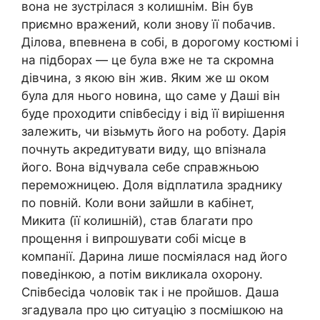
вона не зустрілася з колишнім. Він був
приємно вражений, коли знову її побачив.
Ділова, впевнена в собі, в дорогому костюмі і
на підборах — це була вже не та скромна
дівчина, з якою він жив. Яким же ш оком
була для нього новина, що саме у Даші він
буде проходити співбесіду і від її вирішення
залежить, чи візьмуть його на роботу. Дарія
почнуть акредитувати виду, що впізнала
його. Вона відчувала себе справжньою
переможницею. Доля відплатила зраднику
по повній. Коли вони зайшли в кабінет,
Микита (її колишній), став благати про
прощення і випрошувати собі місце в
компанії. Дарина лише посміялася над його
поведінкою, а потім викликала охорону.
Співбесіда чоловік так і не пройшов. Даша
згадувала про цю ситуацію з посмішкою на