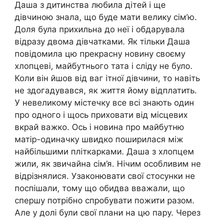
Даша з дитинства любила дітей і ще
дівчиною знала, що буде мати велику сім’ю.
Доля була прихильна до неї і обдарувала
відразу двома дівчатками. Як тільки Даша
повідомила цю прекрасну новину своєму
хлопцеві, майбутнього тата і сліду не було.
Коли він йшов від ваг ітної дівчини, то навіть
не здогадувався, як життя йому відплатить.
У невеликому містечку все всі знають один
про одного і щось приховати від місцевих
вкрай важко. Ось і новина про майбутню
матір-одиначку швидко поширилася між
найбільшими пліткарками. Даша з хлопцем
жили, як звичайна сім’я. Нічим особливим не
відрізнялися. Узаконювати свої стосунки не
поспішали, тому що обидва вважали, що
спершу потрібно спробувати пожити разом.
Але у долі були свої плани на цю пару. Через