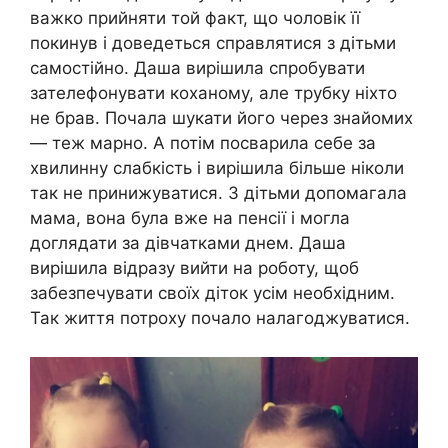
важко прийняти той факт, що чоловік її
покинув і доведеться справлятися з дітьми
самостійно. Даша вирішила спробувати
зателефонувати коханому, але трубку ніхто
не брав. Почала шукати його через знайомих
— теж марно. А потім посварила себе за
хвилинну слабкість і вирішила більше ніколи
так не принижуватися. З дітьми допомагала
мама, вона була вже на пенсії і могла
доглядати за дівчатками днем. Даша
вирішила відразу вийти на роботу, щоб
забезпечувати своїх діток усім необхідним.
Так життя потроху почало налагоджуватися.