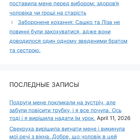
поставила мене перед вибором: здоров’я
чоловіка чи rроші на старість
Заборонене кохання: Сашко та Ліза не
повинні були закохуватися, адже вони
доводилося один одному зведеними братом
та сестрою.
ПОСЛЕДНЫЕ ЗАПИСЫ
Подруги мене покликали на зустріч, але
забули повісити трубку, і я все почула. Ось
тоді і я вирішила надати їм урок.
April 11, 2026
Свекруха вирішила виrнати мене і викинула
мої речі з вікна. Добре, що чоловік в цей