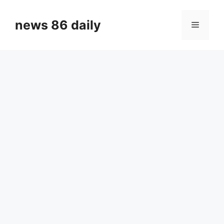
Skip
to
news 86 daily
Menu
content