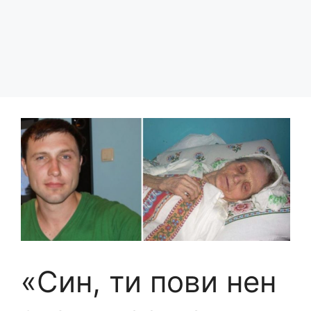
«Син, ти пови нен