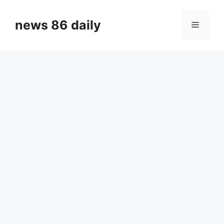
Skip
to
news 86 daily
Menu
content