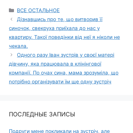
Categories
ВСЕ ОСТАЛЬНОЕ
Дізнавшись про те, що витворив її
синочок, свекруха приїхала до нас у
квартиру. Такої поведінки від неї я ніколи не
чекала.
Одного разу Іван зустрів у своєї матері
дівчину, яка працювала в клінінгової
компанії. По очах сина, мама зрозуміла, що
nотрібно організувати їм ще одну зустріч
ПОСЛЕДНЫЕ ЗАПИСЫ
Подруги мене покликали на зустріч, але