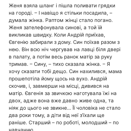
Женя взяла шланг і пішла поливати грядки
на городі. – І навіщо я стільки посадила, –
думала жінка. Раптом жінці стало погано.
Женя зателефонувала синові, а той їй
викликав швидку. Коли Андрій приїхав,
Євгенію забирали з дому. Син поїхав разом з
нею. Він всю ніч чергував на лавці біля двері
в палату, а потім весь ранок матір за руку
тримав. – Сину, – тихо сказала жінка. – Я
хочу сказати тобі дещо. Син нахилився, мама
прошепотіла йому щось на вухо. Андрій
скочив, і, завмерши на місці, дивився на
матір. Євгенія за звичкою наготувала їжі на
двох, адже вона вже давно живе одна, та
ніяк до цього не звикне… Її чоловіка не стало
два роки тому, а діти від неї з’їхали ще
раніше. Старший – по роботі, молодший – по
навчанню.