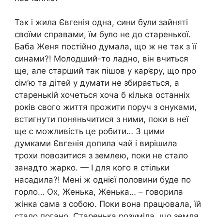
Так і жила Євгенія одна, сини були зайняті
своїми справами, їм було не до старенької.
Баба Женя постійно думала, що ж не так з її
синами?! Молодший-то ладно, він вчиться
ще, але старший так пішов у кар’єру, що про
сім’ю та дітей у думати не збирається, а
старенькій хочеться хоча б кілька останніх
років свого життя прожити поруч з онуками,
встигнути поняньчитися з ними, поки в неї
ще є можливість це робити… З цими
думками Євгенія допила чай і вирішила
трохи повозитися з землею, поки не стало
занадто жарко. — І для кого я стільки
насадила?! Мені ж однієї половини буде по
горло… Ох, Женька, Женька… – говорила
жінка сама з собою. Поки вона працювала, їй
стало погано. Старенька розуміла, що земля