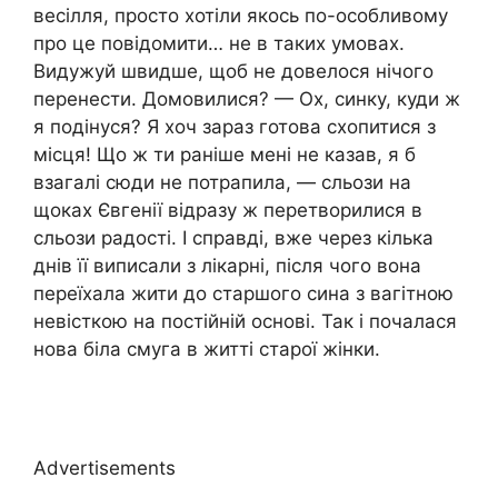
весілля, просто хотіли якось по-особливому
про це повідомити… не в таких умовах.
Видужуй швидше, щоб не довелося нічого
перенести. Домовилися? — Ох, синку, куди ж
я подінуся? Я хоч зараз готова схопитися з
місця! Що ж ти раніше мені не казав, я б
взагалі сюди не потрапила, — сльози на
щоках Євгенії відразу ж перетворилися в
сльози радості. І справді, вже через кілька
днів її виписали з лікарні, після чого вона
переїхала жити до старшого сина з вагітною
невісткою на постійній основі. Так і почалася
нова біла смуга в житті старої жінки.
Advertisements