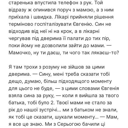
старенька впустила телефон з рук. Той
відразу ж опинився поруч з мамою, а з ним
приїхала і швидка. Ліkарі прийняли рішення
терміново госпіталізувати Євгенію. Син не
відходив від неї ні на крок, а в лікарні
чергував під дверима її палати до тих пір,
поки йому не дозволили зайти до мами. —
Мамочко, ну ти даєш, ти чого так лякаєш-то?
Я там трохи з розуму не зійшов за цими
дверима. — Сину, мені треба сказати тобі
дещо, думаю, більш підходящого моменту
для цього не буде, — з цими словами Євгенія
взяла сина за руку, — коли я вийшла за твого
батька, тобі було 2. Твоєї мами не стало за
рік до нашої зустрічі… ми з батьком не знали,
як тобі це сказати, шукали моменту… — Мам,
я все це знаю. Ми з Серьогою бачили ці