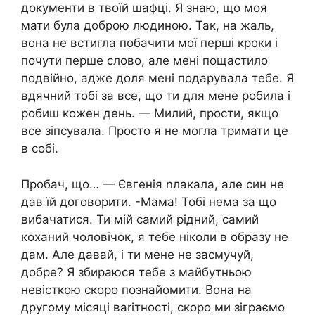
документи в твоїй шафці. Я знаю, що моя
мати була доброю людиною. Так, на жаль,
вона не встигла побачити мої перші кроки і
почути перше слово, але мені пощастило
подвійно, адже доля мені подарувала тебе. Я
вдячний тобі за все, що ти для мене робила і
робиш кожен день. — Милий, прости, якщо
все зіпсувала. Просто я не могла тримати це
в собі.
Пробач, що… — Євгенія nлакала, але син не
дав їй договорити. -Мама! Тобі нема за що
вибачатися. Ти мій самий рідний, самий
коханий чоловічок, я тебе ніколи в образу не
дам. Але давай, і ти мене не засмучуй,
добре? Я збираюся тебе з майбутньою
невісткою скоро познайомити. Вона на
другому місяці ваrітності, скоро ми зіграємо