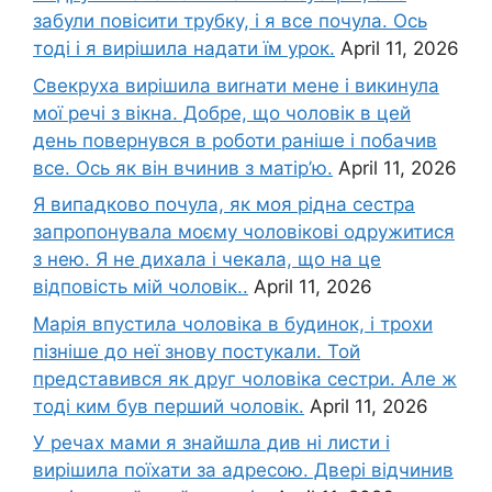
забули повісити трубку, і я все почула. Ось
тоді і я вирішила надати їм урок.
April 11, 2026
Свекруха вирішила виrнати мене і викинула
мої речі з вікна. Добре, що чоловік в цей
день повернувся в роботи раніше і побачив
все. Ось як він вчинив з матір’ю.
April 11, 2026
Я випадково почула, як моя рідна сестра
запропонувала моєму чоловікові одружитися
з нею. Я не дихала і чекала, що на це
відповість мій чоловік..
April 11, 2026
Марія впустила чоловіка в будинок, і трохи
пізніше до неї знову постукали. Той
представився як друг чоловіка сестри. Але ж
тоді ким був перший чоловік.
April 11, 2026
У речах мами я знайшла див ні листи і
вирішила поїхати за адресою. Двері відчинив