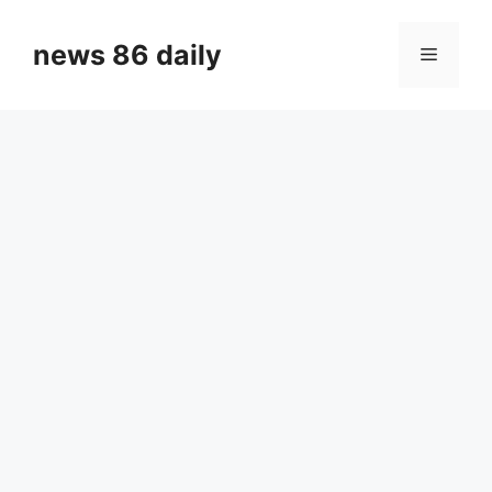
Skip
to
news 86 daily
Menu
content