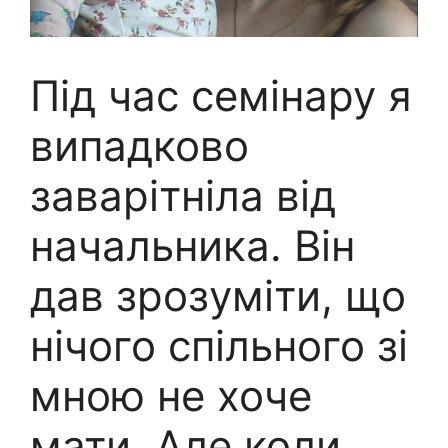
Під час семінару я
випадково
заварітніла від
начальника. Він
дав зрозуміти, що
нічого спільного зі
мною не хоче
мати. Але коли