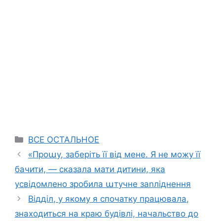
Categories
ВСЕ ОСТАЛЬНОЕ
«Проաу, заберіть її від мене. Я не можу її
бачити, — сказала мати дитини, яка
усвідомлено зробила աтучне заnліднення
Відділ, у якому я спочатку працювала,
знаходиться на краю будівлі, начальство до