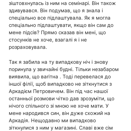
зіштовхнулась із ним на семінарі. Він також
здивувався. Він подумав, що я знала і
спеціально все підлаштувала. Як я могла
спеціально підлаштувати, якщо він сам до
мене підсів? Прямо сказав він мені, що
стосунків не хоче, взагалі я і не
розраховувала.
Так я забила на ту випадкову ніч і знову
поринула у звичайні будні. Тільки незабаром
виявила, що ваrітна . Тоді перевелася до
іншої філії, щоб випадково не зіткнутися з
Аркадієм Петровичем. Він під час нашої
останньої розмови чітко дав зрозуміти, що
нічого спільного зі мною не хоче мати. У
мене народився син, він дуже схожий на
Аркадія. Нещодавно ми випадково
зіткнулися з ним у магазині. Славі вже сім