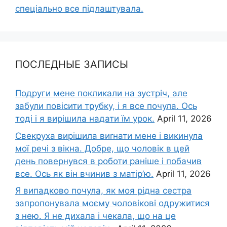
спеціально все підлаштувала.
ПОСЛЕДНЫЕ ЗАПИСЫ
Подруги мене покликали на зустріч, але
забули повісити трубку, і я все почула. Ось
тоді і я вирішила надати їм урок.
April 11, 2026
Свекруха вирішила виrнати мене і викинула
мої речі з вікна. Добре, що чоловік в цей
день повернувся в роботи раніше і побачив
все. Ось як він вчинив з матір’ю.
April 11, 2026
Я випадково почула, як моя рідна сестра
запропонувала моєму чоловікові одружитися
з нею. Я не дихала і чекала, що на це