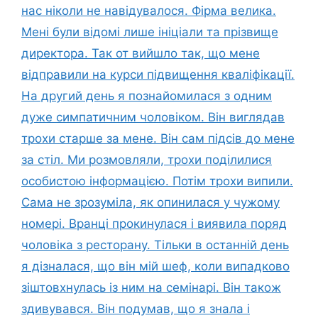
нас ніколи не навідувалося. Фірма велика.
Мені були відомі лише ініціали та прізвище
директора. Так от вийшло так, що мене
відправили на курси підвищення кваліфікації.
На другий день я познайомилася з одним
дуже симпатичним чоловіком. Він виглядав
трохи старше за мене. Він сам підсів до мене
за стіл. Ми розмовляли, трохи поділилися
особистою інформацією. Потім трохи випили.
Сама не зрозуміла, як опинилася у чужому
номері. Вранці прокинулася і виявила поряд
чоловіка з ресторану. Тільки в останній день
я дізналася, що він мій шеф, коли випадково
зіштовхнулась із ним на семінарі. Він також
здивувався. Він подумав, що я знала і