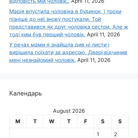
відповість мій чоловік..
April 11, 2026
Марія впустила чоловіка в будинок, і трохи
пізніше до неї знову постукали. Той
представився як друг чоловіка сестри. Але ж
тоді ким був перший чоловік.
April 11, 2026
У речах мами я знайшла див ні листи і
вирішила поїхати за адресою. Двері відчинив
мені незнайомий чоловік.
April 11, 2026
Календарь
August 2026
M
T
W
T
F
S
S
1
2