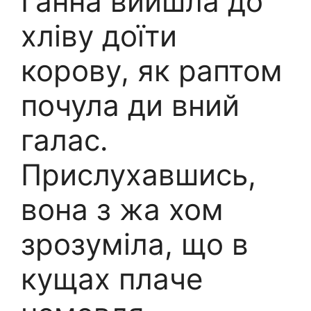
Ганна вийшла до
хліву доїти
корову, як раптом
почула ди вний
галас.
Прислухавшись,
вона з жа хом
зрозуміла, що в
кущах плаче