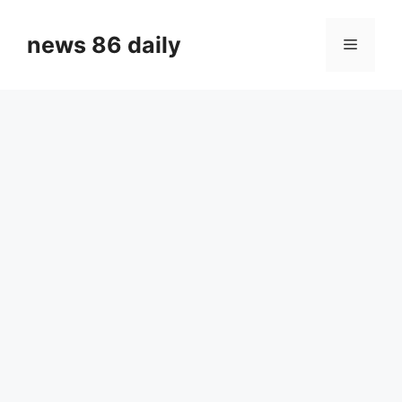
Skip
to
news 86 daily
Menu
content