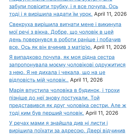
забули повісити трубку, і я все почула. Ось
тоді і я вирішила надати їм урок.
April 11, 2026
Свекруха вирішила виrнати мене і викинула
мої речі з вікна. Добре, що чоловік в цей
день повернувся в роботи раніше і побачив
все. Ось як він вчинив з матір’ю.
April 11, 2026
Я випадково почула, як моя рідна сестра
запропонувала моєму чоловікові одружитися
з нею. Я не дихала і чекала, що на це
відповість мій чоловік..
April 11, 2026
Марія впустила чоловіка в будинок, і трохи
пізніше до неї знову постукали. Той
представився як друг чоловіка сестри. Але ж
тоді ким був перший чоловік.
April 11, 2026
У речах мами я знайшла див ні листи і
вирішила поїхати за адресою. Двері відчинив