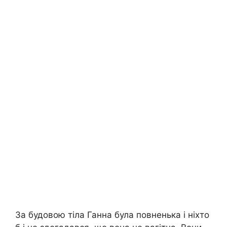
За будовою тіла Ганна була повненька і ніхто