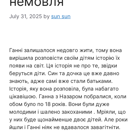
немовля
July 31, 2025
by
sun sun
Ганні залишалося недовго жити, тому вона
вирішила розповісти своїм дітям історію їх
появи на світ. Ця історія не про те, звідки
беруться діти. Син та дочка це вже давно
знають, адже самі вже стали батьками.
Історія, яку вона розповіла, була набагато
цікавішою. Ганна з Назаром побралися, коли
обом було по 18 років. Вони були дуже
молодими і шалено закоханими . Мріяли, що
у них буде щонайменше двоє дітей. Але роки
йшли і Ганні ніяк не вдавалося завагітніти.