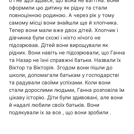
б і не здогадався, що вона не вагітна. Вони
оформили цю дитину як рідну та стали
повноцінною родиною. А через рік у тому
самому місці вони знайшли ще й хлопчика.
Тепер вони мали вже двох дітей. Хлопчик і
дівчинка були схожі і ніхто нічого не
підозрював. Дітей вони вирощували як
рідних. Вони навіть не підозрювали, що Ганна
та Назар не їхні справжні батьки. Назвали їх
Віктор та Вікторія. Згодом вони пішли до
школи, допомагали батькам у господарстві
та радували своїми успіхами. Коли вони
стали дорослими людьми, Ганна розповіла їм
цікаву історію. Діти були здивовані, але вони
й надалі любили своїх батьків. Вони
подякували іх за все , що вони зробили .