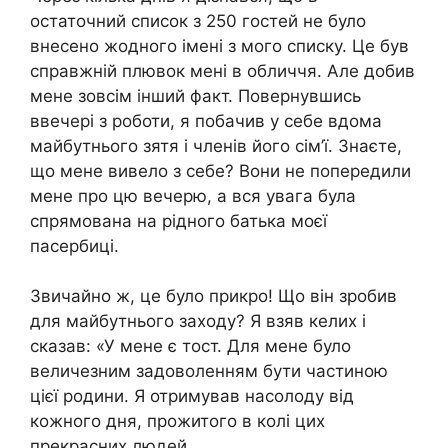
остаточний список з 250 гостей не було
внесено жодного імені з мого списку. Це був
справжній плювок мені в обличчя. Але добив
мене зовсім інший факт. Повернувшись
ввечері з роботи, я побачив у себе вдома
майбутнього зятя і членів його сім’ї. Знаєте,
що мене вивело з себе? Вони не попередили
мене про цю вечерю, а вся увага була
спрямована на рідного батька моєї
пасербиці.
Звичайно ж, це було прикро! Що він зробив
для майбутнього заходу? Я взяв келих і
сказав: «У мене є тост. Для мене було
величезним задоволенням бути частиною
цієї родини. Я отримував насолоду від
кожного дня, прожитого в колі цих
прекрасних людей.