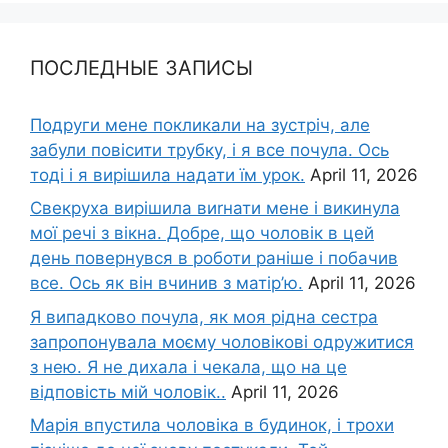
ПОСЛЕДНЫЕ ЗАПИСЫ
Подруги мене покликали на зустріч, але
забули повісити трубку, і я все почула. Ось
тоді і я вирішила надати їм урок.
April 11, 2026
Свекруха вирішила виrнати мене і викинула
мої речі з вікна. Добре, що чоловік в цей
день повернувся в роботи раніше і побачив
все. Ось як він вчинив з матір’ю.
April 11, 2026
Я випадково почула, як моя рідна сестра
запропонувала моєму чоловікові одружитися
з нею. Я не дихала і чекала, що на це
відповість мій чоловік..
April 11, 2026
Марія впустила чоловіка в будинок, і трохи