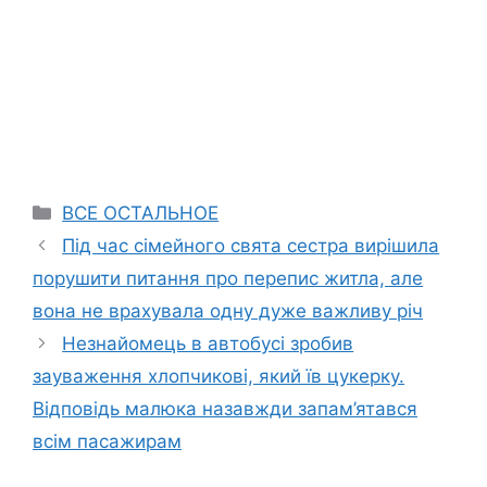
Categories
ВСЕ ОСТАЛЬНОЕ
Під час сімейного свята сестра вирішила
порушити питання про перепис житла, але
вона не врахувала одну дуже важливу річ
Незнайомець в автобусі зробив
зауваження хлопчикові, який їв цукерку.
Відповідь малюка назавжди запам’ятався
всім пасажирам