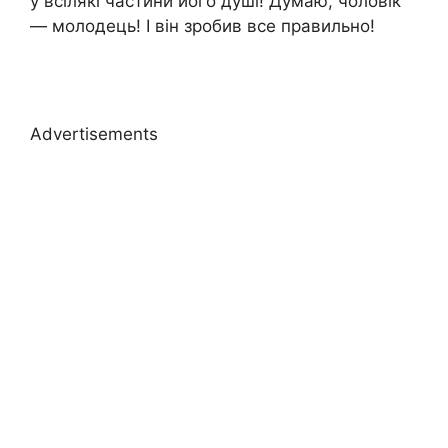
у всілякі частини його душі! Думаю, чоловік
— молодець! І він зробив все правильно!
Advertisements