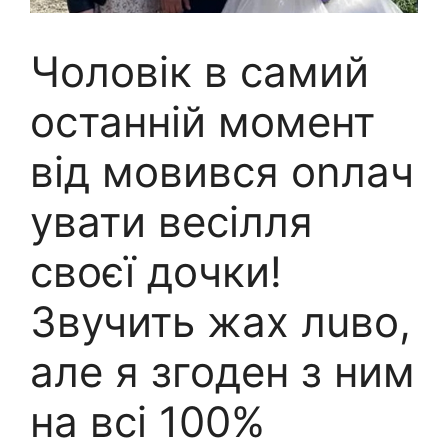
Чоловік в самий
останній момент
від мовився оnлач
увати весілля
своєї дочки!
Звучить жах лuво,
але я згоден з ним
на всі 100%