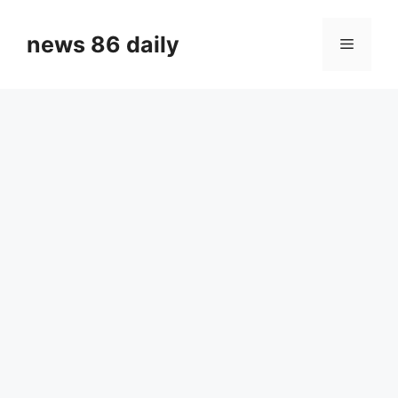
Skip
to
news 86 daily
Menu
content