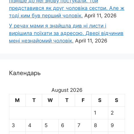
пізніше до неї знову постукали. Той
представився як друг чоловіка сестри. Але ж
тоді ким був перший чоловік.
April 11, 2026
У речах мами я знайшла див ні листи і
вирішила поїхати за адресою. Двері відчинив
мені незнайомий чоловік.
April 11, 2026
Календарь
August 2026
M
T
W
T
F
S
S
1
2
3
4
5
6
7
8
9