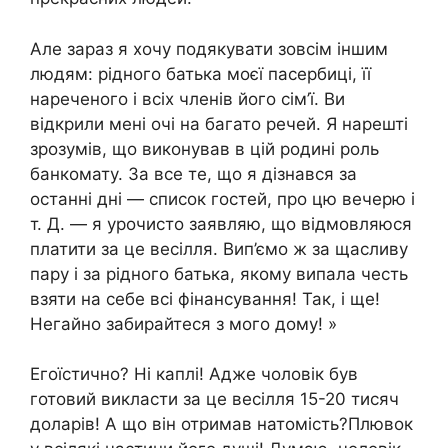
Але зараз я хочу подякувати зовсім іншим
людям: рідного батька моєї пасербиці, її
нареченого і всіх членів його сім’ї. Ви
відкрили мені очі на багато речей. Я нарешті
зрозумів, що виконував в цій родині роль
банкомату. За все те, що я дізнався за
останні дні — список гостей, про цю вечерю і
т. Д. — я урочисто заявляю, що відмовляюся
платити за це весілля. Вип’ємо ж за щасливу
пару і за рідного батька, якому випала честь
взяти на себе всі фінансування! Так, і ще!
Негайно забирайтеся з мого дому! »
Егоїстично? Ні каплі! Адже чоловік був
готовий викласти за це весілля 15-20 тисяч
доларів! А що він отримав натомість?Плювок