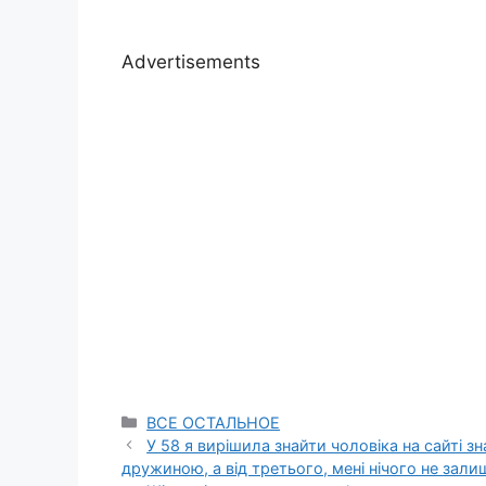
Advertisements
Categories
ВСЕ ОСТАЛЬНОЕ
У 58 я вирішила знайти чоловіка на сайті 
дружиною, а від третього, мені нічого не зали