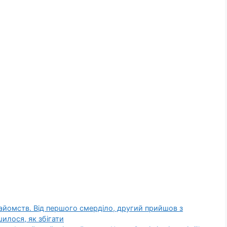
знайомств. Від першого смерділо, другий прийшов з
шилося, як збігати