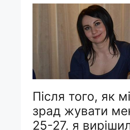
Після того, як м
зрад жувати мен
25-27, я виріши