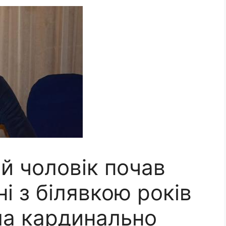
ій чоловік почав
і з білявкою років
ла кардинально