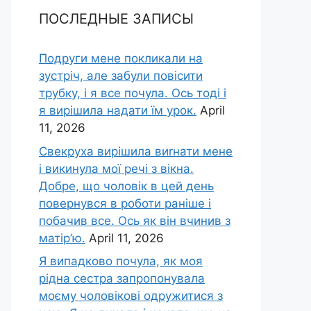
ПОСЛЕДНЫЕ ЗАПИСЫ
Подруги мене покликали на
зустріч, але забули повісити
трубку, і я все почула. Ось тоді і
я вирішила надати їм урок.
April
11, 2026
Свекруха вирішила виrнати мене
і викинула мої речі з вікна.
Добре, що чоловік в цей день
повернувся в роботи раніше і
побачив все. Ось як він вчинив з
матір’ю.
April 11, 2026
Я випадково почула, як моя
рідна сестра запропонувала
моєму чоловікові одружитися з