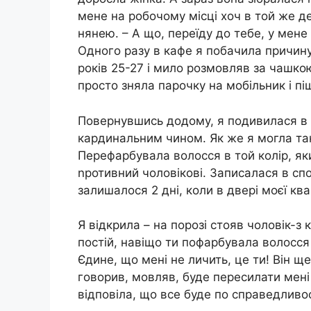
мене на робочому місці хоч в той же 
нянею. – А що, переїду до тебе, у мене 
Одного разу в кафе я побачила причину
років 25-27 і мило розмовляв за чашко
просто зняла парочку на мобільник і пі
Повернувшись додому, я подивилася в д
кардинальним чином. Як же я могла так
Перефарбувала волосся в той колір, як
nротивний чоловікові. Записалася в спо
залишалося 2 дні, коли в двері моєї кв
Я відкрила – на порозі стояв чоловік-з 
постій, навіщо ти пофарбувала волосся 
Єдине, що мені не личить, це ти! Він щ
говорив, мовляв, буде пересилати мені
відповіла, що все буде по справедливост