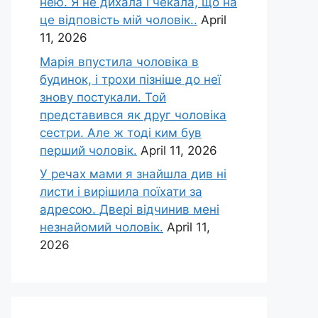
нею. Я не дихала і чекала, що на
це відповість мій чоловік..
April
11, 2026
Марія впустила чоловіка в
будинок, і трохи пізніше до неї
знову постукали. Той
представився як друг чоловіка
сестри. Але ж тоді ким був
перший чоловік.
April 11, 2026
У речах мами я знайшла див ні
листи і вирішила поїхати за
адресою. Двері відчинив мені
незнайомий чоловік.
April 11,
2026