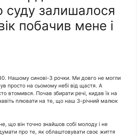
о суду залишалося
вік побачив мене і
30. Нашому синові-3 рочки. Ми довго не могли
був просто на сьомому небі від щастя. А
то втомився. Почав збирати речі, кидав їх на
 навіть плювати на те, що наш 3-річний малюк
е, що він точно знайшов собі молоду і не
думати про те, як облаштовувати своє життя