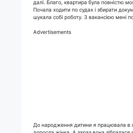
далі. Благо, квартира була повністю мо
Почала ходити по судах і збирати доку
шукала собі роботу. З вакансією мені 
Advertisements
До народження дитини я працювала в оф
доросла жінка. А зараз вона зібралася