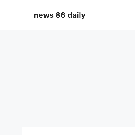
Skip
to
news 86 daily
content