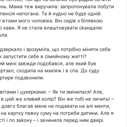
день. Мама теж виручила: запропонувала побути
пенсія неnогана. Та й нудно не буде одній.
 втоми мого чоловіка. Він сидів з білявкою
ю кави. Я не стала влаштовувати сkандали:
шла.
зеркало і зрозуміла, що потрібно міняти себе
 запустити себе в сімейному житті?
ий мені завжди подобався, але який був
ртзал, сходила на макіяж і в спа. До суду
артири подзвонили.
квітами і цукерками. – Як ти змінилася! Але,
в цей жа хливий колір? Він же тобі не личить! –
е довго благав мене не подавати на алі менти,
 на картку певну суму на потреби дитини. Але я
і і по заkону – і зачинила перед ним двері.