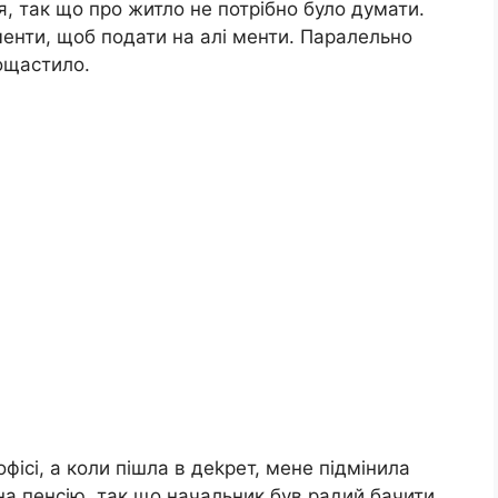
я, так що про житло не потрібно було думати.
менти, щоб подати на алі менти. Паралельно
пощастило.
ісі, а коли пішла в деkрет, мене підмінила
 на пенсію, так що начальник був радий бачити