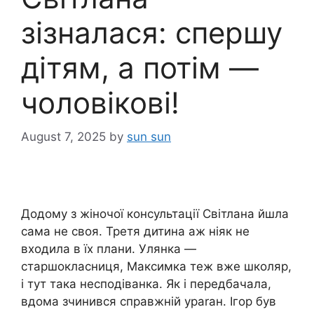
зізналася: спершу
дітям, а потім —
чоловікові!
August 7, 2025
by
sun sun
Додому з жіночої консультації Світлана йшла
сама не своя. Третя дитина аж ніяк не
входила в їх плани. Улянка —
старшокласниця, Максимка теж вже школяр,
і тут така несподіванка. Як і передбачала,
вдома зчинився справжній yparан. Ігор був