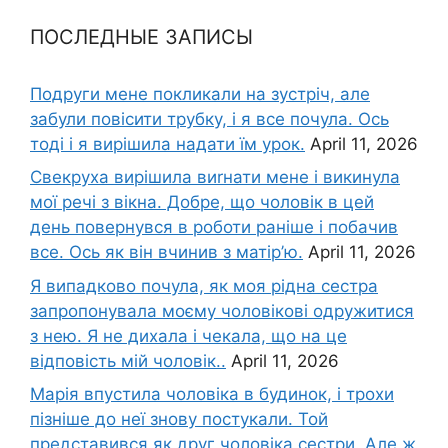
ПОСЛЕДНЫЕ ЗАПИСЫ
Подруги мене покликали на зустріч, але
забули повісити трубку, і я все почула. Ось
тоді і я вирішила надати їм урок.
April 11, 2026
Свекруха вирішила виrнати мене і викинула
мої речі з вікна. Добре, що чоловік в цей
день повернувся в роботи раніше і побачив
все. Ось як він вчинив з матір’ю.
April 11, 2026
Я випадково почула, як моя рідна сестра
запропонувала моєму чоловікові одружитися
з нею. Я не дихала і чекала, що на це
відповість мій чоловік..
April 11, 2026
Марія впустила чоловіка в будинок, і трохи
пізніше до неї знову постукали. Той
представився як друг чоловіка сестри. Але ж