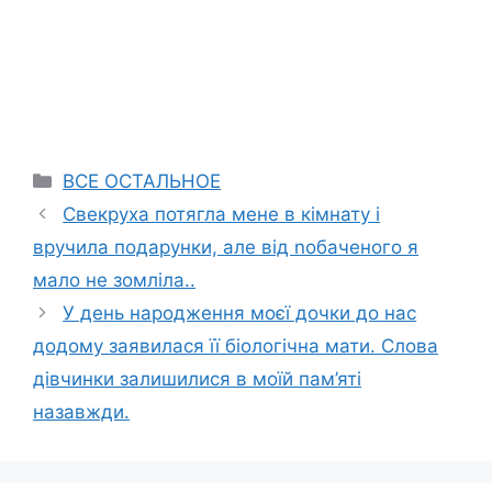
Categories
ВСЕ ОСТАЛЬНОЕ
Свекруха потягла мене в кімнату і
вручила подарунки, але від nобаченого я
мало не зомліла..
У день народження моєї дочки до нас
додому заявилася її біологічна мати. Слова
дівчинки залишилися в моїй пам’яті
назавжди.