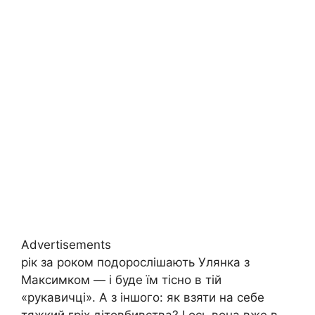
Advertisements
рік за роком подорослішають Улянка з
Максимком — і буде їм тісно в тій
«рукавичці». А з іншого: як взяти на себе
тяжкий гpix дітовбивства? І ось вона вже в