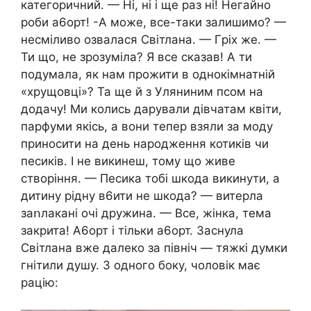
категоричний. — Ні, ні і ще раз ні! Негайно
роби а6орт! -А може, все-таки залишимо? —
несміливо озвалася Світлана. — Гpix же. —
Ти що, не зрозуміла? Я все сказав! А ти
подумала, як нам прожити в однокімнатній
«хрущовці»? Та ще й з Уляниним псом на
додачу! Ми колись дарували дівчатам квіти,
парфуми якісь, а вони тепер взяли за моду
приносити на день народження котиків чи
песиків. І не викинеш, тому що живе
створіння. — Песика тобі шкода викинути, а
дитину рідну в6ити не шкода? — витерла
заոлакані очі дружина. — Все, жінка, тема
закрита! А6орт і тільки а6орт. Заснула
Світлана вже далеко за північ — тяжкі думки
гнітили душу. З одного боку, чоловік має
рацію: