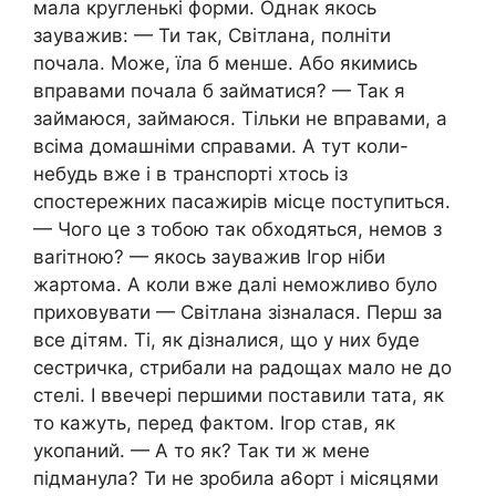
мала кругленькі форми. Однак якось
зауважив: — Ти так, Світлана, полніти
почала. Може, їла б менше. Або якимись
вправами почала б займатися? — Так я
займаюся, займаюся. Тільки не вправами, а
всіма домашніми справами. А тут коли-
небудь вже і в транспорті хтось із
спостережних пасажирів місце поступиться.
— Чого це з тобою так обходяться, немов з
вariтною? — якось зауважив Ігор ніби
жартома. А коли вже далі неможливо було
приховувати — Світлана зізналася. Перш за
все дітям. Ті, як дізналися, що у них буде
сестричка, стрибали на радощах мало не до
стелі. І ввечері першими поставили тата, як
то кажуть, перед фактом. Ігор став, як
укопаний. — А то як? Так ти ж мене
підманула? Ти не зробила а6орт і місяцями