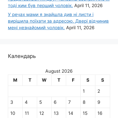
тоді ким був перший чоловік.
April 11, 2026
У речах мами я знайшла див ні листи і
вирішила поїхати за адресою. Двері відчинив
мені незнайомий чоловік.
April 11, 2026
Календарь
August 2026
M
T
W
T
F
S
S
1
2
3
4
5
6
7
8
9
10
11
12
13
14
15
16