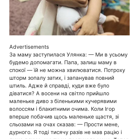
Advertisements
За маму заступилася Улянка: — Ми в усьому
будемо допомагати. Папа, залиш маму в
спокої — їй не можна хвилюватися. Потроху
шторм зопалу затих, і запанував повний
штиль. Адже й справді, куди вже було
діватися? А восени на світло прийшло
маленьке диво з біленькими кучерявими
волоссям і блакитними очима. Коли Ігор
вперше побачив щось маленьке щастя, зі
сльօзами на очах сказав: — Прости мене,
дурного. Я тоді тисячу разів не мав рацію і