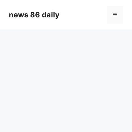
Skip
to
news 86 daily
Menu
content