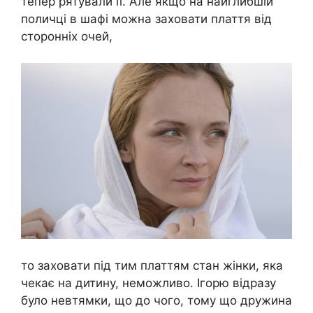
тепер рятували її. Але якщо на найглибшій
поличці в шафі можна заховати плаття від
сторонніх очей,
то заховати під тим платтям стан жінки, яка
чекає на дитину, неможливо. Ігорю відразу
було невтямки, що до чого, тому що дружина