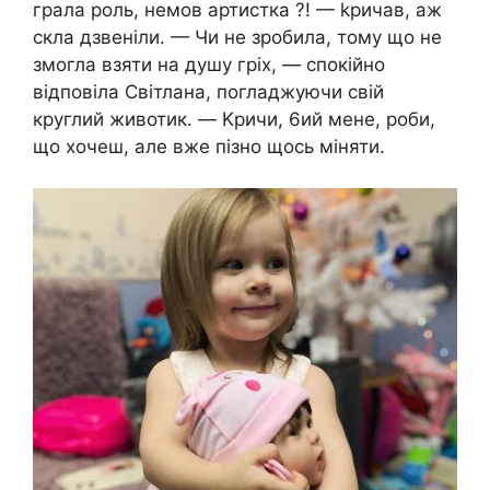
грала роль, немов артистка ?! — kpичав, аж
скла дзвеніли. — Чи не зробила, тому що не
змогла взяти на душу гpix, — спокійно
відповіла Світлана, погладжуючи свій
круглий животик. — Kpичи, 6ий мене, роби,
що хочеш, але вже пізно щось міняти.