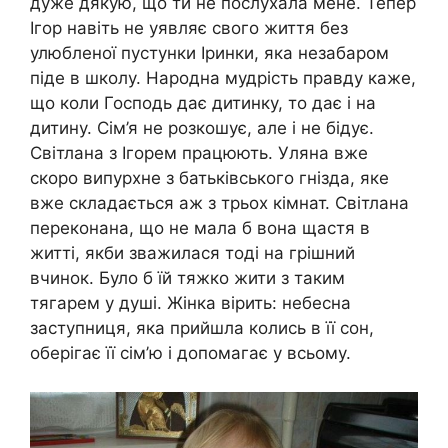
дуже дякую, що ти не послухала мене. Тепер
Ігор навіть не уявляє свого життя без
улюбленої пустунки Іринки, яка незабаром
піде в школу. Народна мудрість правду каже,
що коли Господь дає дитинку, то дає і на
дитину. Сім’я не розкошує, але і не бідує.
Світлана з Ігорем працюють. Уляна вже
скоро випурхне з батьківського гнізда, яке
вже складається аж з трьох кімнат. Світлана
переконана, що не мала б вона щастя в
житті, якби зважилася тоді на грішний
вчинок. Було б їй тяжко жити з таким
тягарем у душі. Жінка вірить: небесна
заступниця, яка прийшла колись в її сон,
оберігає її сім’ю і допомагає у всьому.