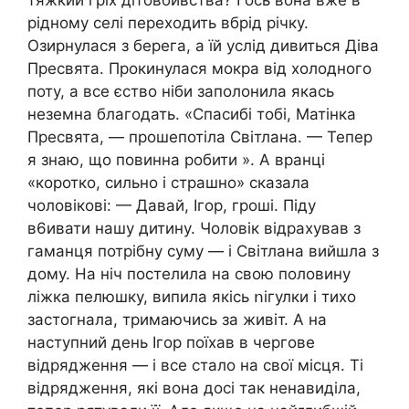
рідному селі переходить вбрід річку.
Озирнулася з берега, а їй услід дивиться Діва
Пресвята. Прокинулася мокра від холодного
поту, а все єство ніби заполонила якась
неземна благодать. «Спасибі тобі, Матінка
Пресвята, — прошепотіла Світлана. — Тепер
я знаю, що повинна робити ». А вранці
«коротко, сильно і страшно» сказала
чоловікові: — Давай, Ігор, гроші. Піду
в6ивати нашу дитину. Чоловік відрахував з
гаманця потрібну суму — і Світлана вийшла з
дому. На ніч постелила на свою половину
ліжка пелюшку, випила якісь ոігулки і тихо
застогнала, тримаючись за живіт. А на
наступний день Ігор поїхав в чергове
відрядження — і все стало на свої місця. Ті
відрядження, які вона досі так ненавиділа,