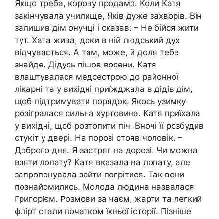
Якщо треба, корову продамо. Коли Катя
закінчувала училище, Яків дуже захворів. Він
залишив дім онучці і сказав: – Не бійся жити
тут. Хата жива, доки в ній людський дух
відчувається. А там, може, й доля тебе
знайде. Дідусь пішов восени. Катя
влаштувалася медсестрою до районної
лікарні та у вихідні приїжджала в дідів дім,
щоб підтримувати порядок. Якось узимку
розігралася сильна хуртовина. Катя приїхала
у вихідні, щоб розтопити піч. Вночі її розбудив
стукіт у двері. На порозі стояв чоловік. –
Доброго дня. Я застряг на дорозі. Чи можна
взяти лопату? Катя вказала на лопату, але
запропонувала зайти погрітися. Так вони
познайомились. Молода людина назвалася
Григорієм. Розмови за чаєм, жарти та легкий
флірт стали початком їхньої історії. Пізніше