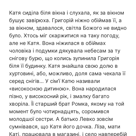
Катя сиділа біля вікна і слухала, як за вікном
бушує завірюха. Григорій ніжно обіймав її, а
за вікном, здавалося, світла Божого не видно
було. Хтось міг скаржитися на таку погоду,
але не Катя. Вона ніжилася в обіймах
чоловіка і подумки дякувала небесам за ту
снігову бурю, що колись зупинила Григорія
біля її будинку. Катя знайшла свою долю в
хуртовині, або, можливо, доля сама чекала її
серед снігів… У сім’ї Катю називали
«високосною дитиною». Вона народилася
пізно, у високосний рік, і змалку багато
хворіла. Її старший брат Ромка, якому на той
момент було чотирнадцять, соромився
молодшої сестри. А батько Левко зовсім
сумнівався, що Катя його дочка. Ліза, мати
Каті, працювала в магазині, і село навперебій