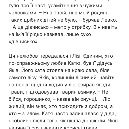
гуло про її часті усамітнення з чужими
чоловіками. – Ні в твоїй, ні в моїй родині
таких дрібних дітей не було, – бурчав Левко.
– А це дівчисько – метр у стрибку. Він навіть
на ім’я її рідко називав, лише сухо
«дівчисько».
Ця нелюбов передалася і Лізі. Єдиним, хто
по-справжньому любив Катю, був її дідусь
Яків. Його хата стояла на краю села, біля
самого лісу. Яків, колишній лісничий, навіть
на пенсії щодня ходив у ліс: збирав ягоди,
трави, підгодовував тварин взимку. – Не
бійся, горошинко, – казав він онучці. – Ліс
живий, він знає, хто приходить з добром, а
хто – зі злом. Катя часто залишалася у діда,
особливо після того, як пішла до школи. Яків
навчав її розпізнавати корисні трави,