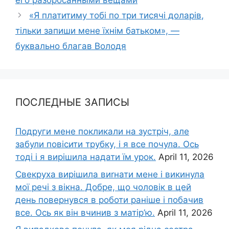
его разбросанными вещами
«Я платитиму тобі по три тисячі доларів,
тільки запиши мене їхнім батьком», —
буквально благав Володя
ПОСЛЕДНЫЕ ЗАПИСЫ
Подруги мене покликали на зустріч, але
забули повісити трубку, і я все почула. Ось
тоді і я вирішила надати їм урок.
April 11, 2026
Свекруха вирішила виrнати мене і викинула
мої речі з вікна. Добре, що чоловік в цей
день повернувся в роботи раніше і побачив
все. Ось як він вчинив з матір’ю.
April 11, 2026