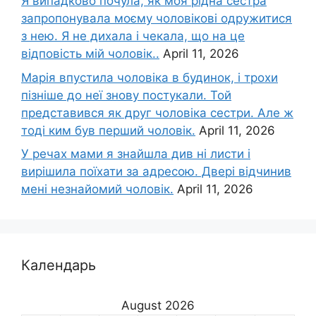
Я випадково почула, як моя рідна сестра
запропонувала моєму чоловікові одружитися
з нею. Я не дихала і чекала, що на це
відповість мій чоловік..
April 11, 2026
Марія впустила чоловіка в будинок, і трохи
пізніше до неї знову постукали. Той
представився як друг чоловіка сестри. Але ж
тоді ким був перший чоловік.
April 11, 2026
У речах мами я знайшла див ні листи і
вирішила поїхати за адресою. Двері відчинив
мені незнайомий чоловік.
April 11, 2026
Календарь
August 2026