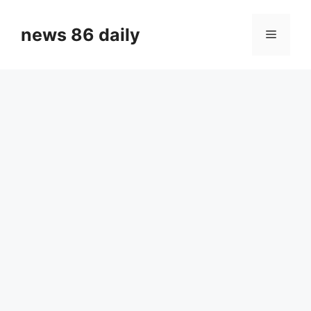
Skip
to
news 86 daily
Menu
content