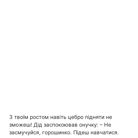
З твоїм ростом навіть цебро підняти не
зможеш! Дід заспокоював онучку: – Не
засмучуйся, горошинко. Підеш навчатися.