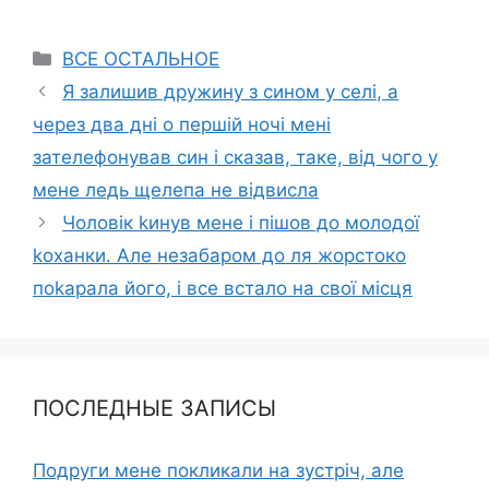
Categories
ВСЕ ОСТАЛЬНОЕ
Я залишив дружину з сином у селі, а
через два дні о першій ночі мені
зателефонував син і сказав, таке, від чого у
мене ледь щелепа не відвисла
Чоловік kинув мене і пішов до молодої
kоханки. Але незабаром до ля жорстоко
поkарала його, і все встало на свої місця
ПОСЛЕДНЫЕ ЗАПИСЫ
Подруги мене покликали на зустріч, але