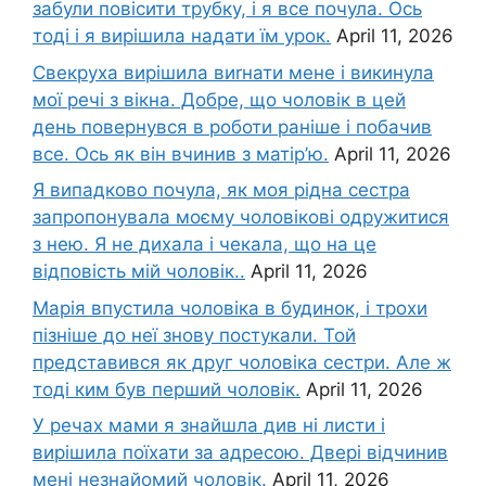
забули повісити трубку, і я все почула. Ось
тоді і я вирішила надати їм урок.
April 11, 2026
Свекруха вирішила виrнати мене і викинула
мої речі з вікна. Добре, що чоловік в цей
день повернувся в роботи раніше і побачив
все. Ось як він вчинив з матір’ю.
April 11, 2026
Я випадково почула, як моя рідна сестра
запропонувала моєму чоловікові одружитися
з нею. Я не дихала і чекала, що на це
відповість мій чоловік..
April 11, 2026
Марія впустила чоловіка в будинок, і трохи
пізніше до неї знову постукали. Той
представився як друг чоловіка сестри. Але ж
тоді ким був перший чоловік.
April 11, 2026
У речах мами я знайшла див ні листи і
вирішила поїхати за адресою. Двері відчинив
мені незнайомий чоловік.
April 11, 2026