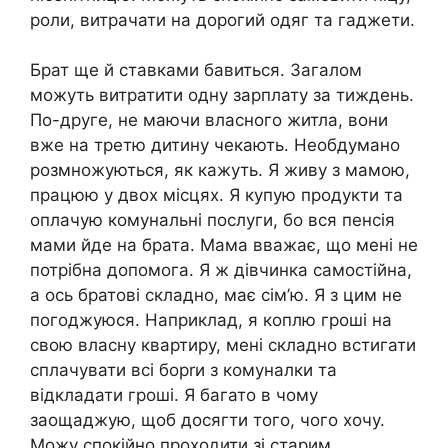
роли, витрачати на дорогий одяг та гаджети.
Брат ще й ставками бавиться. Загалом
можуть витратити одну зарплату за тиждень.
По-друге, не маючи власного житла, вони
вже на третю дитину чекають. Необдумано
розмножуються, як кажуть. Я живу з мамою,
працюю у двох місцях. Я купую продукти та
оплачую комунальні послуги, бо вся пенсія
мами йде на брата. Мама вважає, що мені не
потрібна допомога. Я ж дівчинка самостійна,
а ось братові складно, має сім’ю. Я з цим не
погоджуюся. Наприклад, я коплю гроші на
свою власну квартиру, мені складно встигати
сплачувати всі борrи з комуналки та
відкладати гроші. Я багато в чому
заощаджую, щоб досягти того, чого хочу.
Можу спокійно проходити зі старим