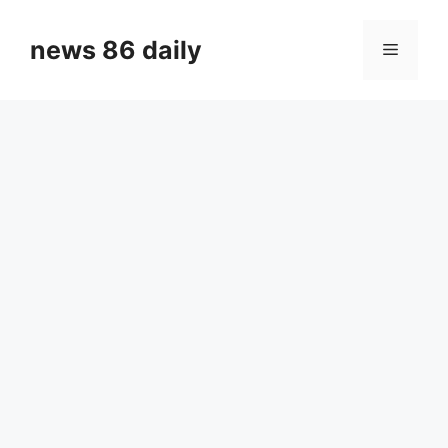
Skip
to
news 86 daily
Menu
content