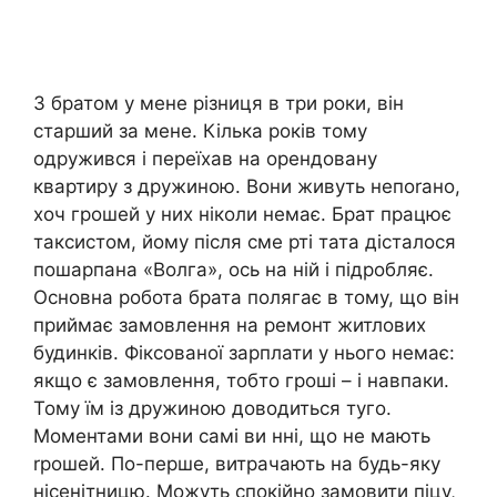
З братом у мене різниця в три роки, він
старший за мене. Кілька років тому
одружився і переїхав на орендовану
квартиру з дружиною. Вони живуть непоrано,
хоч грошей у них ніколи немає. Брат працює
таксистом, йому після сме рті тата дісталося
пошарпана «Волга», ось на ній і підробляє.
Основна робота брата полягає в тому, що він
приймає замовлення на ремонт житлових
будинків. Фіксованої зарплати у нього немає:
якщо є замовлення, тобто гроші – і навпаки.
Тому їм із дружиною доводиться туго.
Моментами вони самі ви нні, що не мають
rрошей. По-перше, витрачають на будь-яку
нісенітницю. Можуть спокійно замовити піцу,